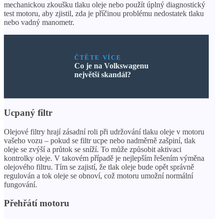
mechanickou zkoušku tlaku oleje nebo použít úplný diagnostický
test motoru, aby zjistil, zda je příčinou problému nedostatek tlaku
nebo vadný manometr.
ČTĚTE VÍCE
Co je na Volkswagenu
největší skandál?
Ucpaný filtr
Olejové filtry hrají zásadní roli při udržování tlaku oleje v motoru
vašeho vozu – pokud se filtr ucpe nebo nadměrně zašpiní, tlak
oleje se zvýší a průtok se sníží. To může způsobit aktivaci
kontrolky oleje. V takovém případě je nejlepším řešením výměna
olejového filtru. Tím se zajistí, že tlak oleje bude opět správně
regulován a tok oleje se obnoví, což motoru umožní normální
fungování.
Přehřátí motoru