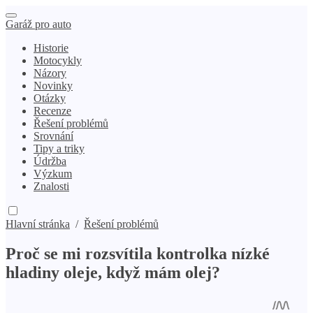
Garáž pro auto
Historie
Motocykly
Názory
Novinky
Otázky
Recenze
Řešení problémů
Srovnání
Tipy a triky
Údržba
Výzkum
Znalosti
Hlavní stránka
/
Řešení problémů
Proč se mi rozsvítila kontrolka nízké
hladiny oleje, když mám olej?