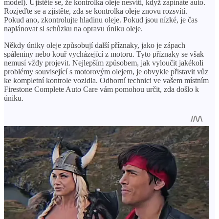
model). Ujistěte se, že kontrolka oleje nesvítí, když zapínáte auto.
Rozjeďte se a zjistěte, zda se kontrolka oleje znovu rozsvítí.
Pokud ano, zkontrolujte hladinu oleje. Pokud jsou nízké, je čas
naplánovat si schůzku na opravu úniku oleje.
Někdy úniky oleje způsobují další příznaky, jako je zápach
spáleniny nebo kouř vycházející z motoru. Tyto příznaky se však
nemusí vždy projevit. Nejlepším způsobem, jak vyloučit jakékoli
problémy související s motorovým olejem, je obvykle přistavit vůz
ke kompletní kontrole vozidla. Odborní technici ve vašem místním
Firestone Complete Auto Care vám pomohou určit, zda došlo k
úniku.