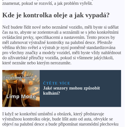
znamenat, pokud se rozsvítí, a jak problém vyřešit.
Kde je kontrolka oleje a jak vypadá?
Než budete řídit nové nebo neznámé vozidlo, měli byste si udělat
čas na to, abyste se zorientovali a seznámili se s jeho konkrétními
ovládacími prvky, specifikacemi a nastavením. Tento proces by
měl zahrnovat výstražné kontrolky na palubní desce. Přestože
většina těchto světel a výstrah je nyní poměrně standardizována
pro všechny značky a modely vozidel, měli byste vždy nahlédnout
do uživatelské příručky vozidla, pokud si všimnete jakýchkoli,
které neznáte nebo kterým nerozumíte.
ČTĚTE VÍCE
Jaké senzory mohou způsobit
kulhání?
I když se konkrétní umístění a obrázek, který představuje
výstražnou kontrolku oleje, bude lišit auto od auta, obvykle se
objeví na palubní desce a bude připomínat staromódní plechovku