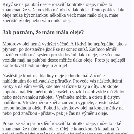
Když se na palubní desce rozsvítí kontrolka oleje, může to
znamenat, že vaše vozidlo má nízký tlak oleje. Tento pokles tlaku
oleje může být známkou několika věcí: máte málo oleje, máte
znečištěný olej nebo vám uniká olej.
Jak poznám, že mám málo oleje?
Motorový olej nemá vydržet věčně. A i když ho nepřepálíte jako s
plynem, po dostatečné jízdě se nakonec sníží. Zatímco téměř
každé vozidlo má systém pro sledování tlaku oleje, ne všechna
vozidla mají na palubní desce měřiče tlaku oleje. Proto je nejlepší
kontrolovat hladinu oleje u zdroje!
Naštěstí je kontrola hladiny oleje jednoduchá! Začněte
nahlédnutím do uživatelské příručky. Provede vás následujícími
kroky a dá vám vědět, kde hledat různé kusy a díly. Odklopte
kapotu a najděte měrku oleje vašeho vozidla – obvykle má žlutou
nebo načervenalou rukojeť. Vytáhněte měrku a otřete ji čistým
hadříkem. Vložte měrku zpět a znovu ji vyjměte, abyste získali
novou hodnotu oleje. Pokud je zbytkový olej na konci měrky na
nebo pod značkou «přidat», pak je čas na výměnu oleje.
Pokud se vám při brzdění rozsvítí kontrolka oleje, může to také
znamenat, že máte málo oleje. Olej je koneckonců kapalina. A