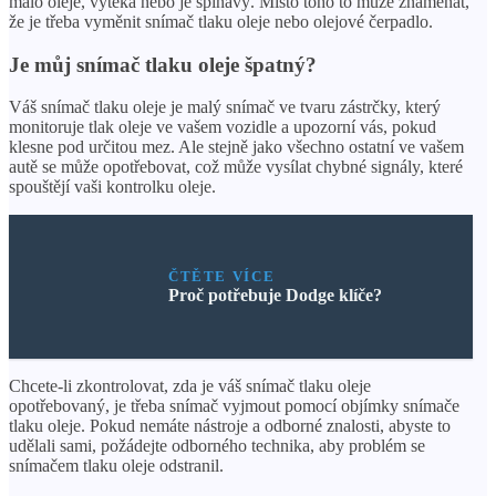
málo oleje, vytéká nebo je špinavý. Místo toho to může znamenat,
že je třeba vyměnit snímač tlaku oleje nebo olejové čerpadlo.
Je můj snímač tlaku oleje špatný?
Váš snímač tlaku oleje je malý snímač ve tvaru zástrčky, který
monitoruje tlak oleje ve vašem vozidle a upozorní vás, pokud
klesne pod určitou mez. Ale stejně jako všechno ostatní ve vašem
autě se může opotřebovat, což může vysílat chybné signály, které
spouštějí vaši kontrolku oleje.
ČTĚTE VÍCE
Proč potřebuje Dodge klíče?
Chcete-li zkontrolovat, zda je váš snímač tlaku oleje
opotřebovaný, je třeba snímač vyjmout pomocí objímky snímače
tlaku oleje. Pokud nemáte nástroje a odborné znalosti, abyste to
udělali sami, požádejte odborného technika, aby problém se
snímačem tlaku oleje odstranil.