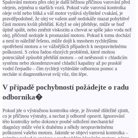
Spalování motoru přes olej je další běžnou příčinou varování před
olejem, zejména u starších vozů. Pokud vaše varovná kontrolka
oleje svítí nebo bliká a váš motor vydává slyšitelné cvakání, je
pravděpodobné, že olej ve vašem autě nedokáže mazat pohyblivé
části motoru kvůli přehřátí. Když se olej přehřeje, může se buď
úplně spálit, nebo změnit viskozitu a chovat se spíše jako voda než
olej, přičemž nedojde k promazání motoru. Pokud k tomu dochází
a není to náležitě řešeno, může dojít k mnohem rychlejšímu
opotřebení motoru a ve vážnějších případech k neopravitelnému
poškození. S celou řadou různých problémů, které mohou
potenciálně způsobit přehřátí motoru – od netěsnosti v chladicím
systému nebo zkondenzované chladicí kapaliny až po prasklé
vodní čerpadlo – čím rychleji vyhledáte odbornou pomoc a
necháte si diagnostikovat svůj vůz, tím lépe.
V případě pochybností požádejte o radu
odborníka�
Pokud jde o výstražnou kontrolku oleje, je životně důležité zjistit,
co je příčinou výstrahy, a nechat ji odborně opravit. Ignorování
této kontrolky nebo dokonce pouhé odložení mechanické
diagnózy může vést k drahému a někdy neopravitelnému
poškození vašeho motoru. Jakmile se objeví varovná kontrolka –