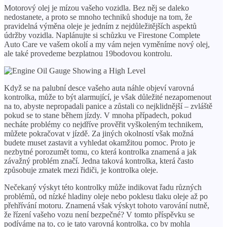
Motorový olej je mízou vašeho vozidla. Bez něj se daleko
nedostanete, a proto se mnoho techniků shoduje na tom, že
pravidelná výměna oleje je jedním z nejdůležitějších aspektů
údržby vozidla. Naplánujte si schůzku ve Firestone Complete
Auto Care ve vašem okolí a my vám nejen vyměníme nový olej,
ale také provedeme bezplatnou 19bodovou kontrolu.
Když se na palubní desce vašeho auta náhle objeví varovná
kontrolka, může to být alarmující, je však důležité nezapomenout
na to, abyste nepropadali panice a zůstali co nejklidnější – zvláště
pokud se to stane během jízdy. V mnoha případech, pokud
necháte problémy co nejdříve prověřit vyškoleným technikem,
můžete pokračovat v jízdě. Za jiných okolností však možná
budete muset zastavit a vyhledat okamžitou pomoc. Proto je
nezbytné porozumět tomu, co která kontrolka znamená a jak
závažný problém značí. Jedna taková kontrolka, která často
způsobuje zmatek mezi řidiči, je kontrolka oleje.
Nečekaný výskyt této kontrolky může indikovat řadu různých
problémů, od nízké hladiny oleje nebo poklesu tlaku oleje až po
přehřívání motoru. Znamená však výskyt tohoto varování nutně,
že řízení vašeho vozu není bezpečné? V tomto příspěvku se
podíváme na to, co je tato varovná kontrolka, co by mohla