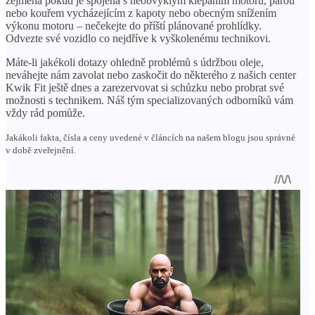
zejména pokud je spojena s neobvyklým klepáním motoru, párou
nebo kouřem vycházejícím z kapoty nebo obecným snížením
výkonu motoru – nečekejte do příští plánované prohlídky.
Odvezte své vozidlo co nejdříve k vyškolenému technikovi.
Máte-li jakékoli dotazy ohledně problémů s údržbou oleje,
neváhejte nám zavolat nebo zaskočit do některého z našich center
Kwik Fit ještě dnes a zarezervovat si schůzku nebo probrat své
možnosti s technikem. Náš tým specializovaných odborníků vám
vždy rád pomůže.
Jakákoli fakta, čísla a ceny uvedené v článcích na našem blogu jsou správné
v době zveřejnění.