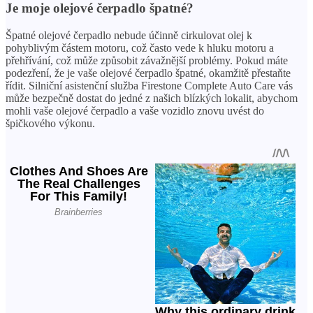
Je moje olejové čerpadlo špatné?
Špatné olejové čerpadlo nebude účinně cirkulovat olej k
pohyblivým částem motoru, což často vede k hluku motoru a
přehřívání, což může způsobit závažnější problémy. Pokud máte
podezření, že je vaše olejové čerpadlo špatné, okamžitě přestaňte
řídit. Silniční asistenční služba Firestone Complete Auto Care vás
může bezpečně dostat do jedné z našich blízkých lokalit, abychom
mohli vaše olejové čerpadlo a vaše vozidlo znovu uvést do
špičkového výkonu.