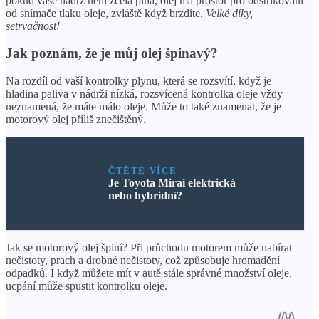
pokud vaše nádrž není zcela plná, olej má prostor pro odstřikování
od snímače tlaku oleje, zvláště když brzdíte.
Velké díky,
setrvačnost!
Jak poznám, že je můj olej špinavý?
Na rozdíl od vaší kontrolky plynu, která se rozsvítí, když je
hladina paliva v nádrži nízká, rozsvícená kontrolka oleje vždy
neznamená, že máte málo oleje. Může to také znamenat, že je
motorový olej příliš znečištěný.
ČTĚTE VÍCE
Je Toyota Mirai elektrická
nebo hybridní?
Jak se motorový olej špiní? Při průchodu motorem může nabírat
nečistoty, prach a drobné nečistoty, což způsobuje hromadění
odpadků. I když můžete mít v autě stále správné množství oleje,
ucpání může spustit kontrolku oleje.