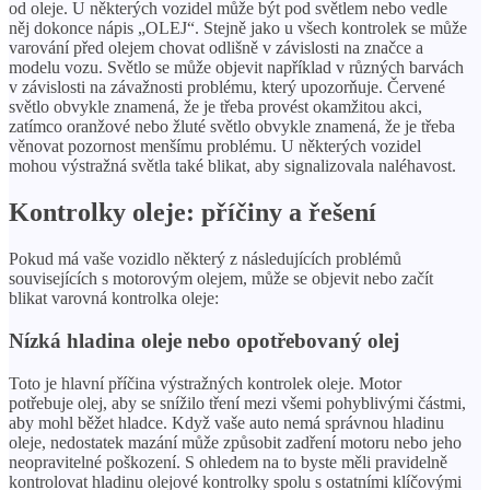
od oleje. U některých vozidel může být pod světlem nebo vedle
něj dokonce nápis „OLEJ“. Stejně jako u všech kontrolek se může
varování před olejem chovat odlišně v závislosti na značce a
modelu vozu. Světlo se může objevit například v různých barvách
v závislosti na závažnosti problému, který upozorňuje. Červené
světlo obvykle znamená, že je třeba provést okamžitou akci,
zatímco oranžové nebo žluté světlo obvykle znamená, že je třeba
věnovat pozornost menšímu problému. U některých vozidel
mohou výstražná světla také blikat, aby signalizovala naléhavost.
Kontrolky oleje: příčiny a řešení
Pokud má vaše vozidlo některý z následujících problémů
souvisejících s motorovým olejem, může se objevit nebo začít
blikat varovná kontrolka oleje:
Nízká hladina oleje nebo opotřebovaný olej
Toto je hlavní příčina výstražných kontrolek oleje. Motor
potřebuje olej, aby se snížilo tření mezi všemi pohyblivými částmi,
aby mohl běžet hladce. Když vaše auto nemá správnou hladinu
oleje, nedostatek mazání může způsobit zadření motoru nebo jeho
neopravitelné poškození. S ohledem na to byste měli pravidelně
kontrolovat hladinu olejové kontrolky spolu s ostatními klíčovými