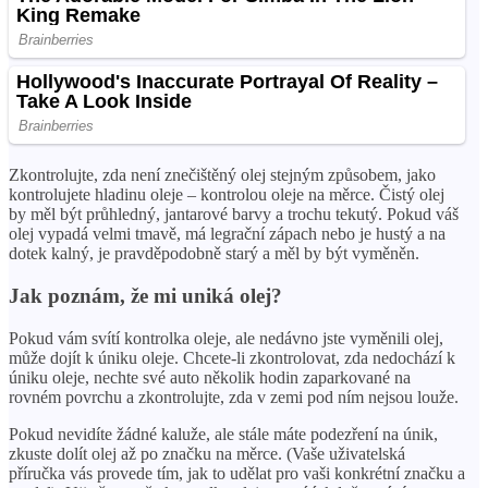
Zkontrolujte, zda není znečištěný olej stejným způsobem, jako
kontrolujete hladinu oleje – kontrolou oleje na měrce. Čistý olej
by měl být průhledný, jantarové barvy a trochu tekutý. Pokud váš
olej vypadá velmi tmavě, má legrační zápach nebo je hustý a na
dotek kalný, je pravděpodobně starý a měl by být vyměněn.
Jak poznám, že mi uniká olej?
Pokud vám svítí kontrolka oleje, ale nedávno jste vyměnili olej,
může dojít k úniku oleje. Chcete-li zkontrolovat, zda nedochází k
úniku oleje, nechte své auto několik hodin zaparkované na
rovném povrchu a zkontrolujte, zda v zemi pod ním nejsou louže.
Pokud nevidíte žádné kaluže, ale stále máte podezření na únik,
zkuste dolít olej až po značku na měrce. (Vaše uživatelská
příručka vás provede tím, jak to udělat pro vaši konkrétní značku a