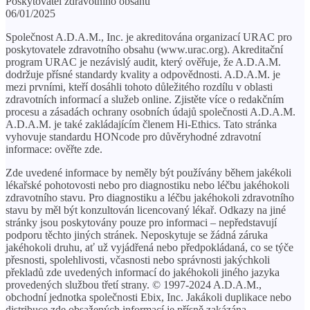
Poskytovatel zdravotního obsahu
06/01/2025
Společnost A.D.A.M., Inc. je akreditována organizací URAC pro
poskytovatele zdravotního obsahu (www.urac.org). Akreditační
program URAC je nezávislý audit, který ověřuje, že A.D.A.M.
dodržuje přísné standardy kvality a odpovědnosti. A.D.A.M. je
mezi prvními, kteří dosáhli tohoto důležitého rozdílu v oblasti
zdravotních informací a služeb online. Zjistěte více o redakčním
procesu a zásadách ochrany osobních údajů společnosti A.D.A.M.
A.D.A.M. je také zakládajícím členem Hi-Ethics. Tato stránka
vyhovuje standardu HONcode pro důvěryhodné zdravotní
informace: ověřte zde.
Zde uvedené informace by neměly být používány během jakékoli
lékařské pohotovosti nebo pro diagnostiku nebo léčbu jakéhokoli
zdravotního stavu. Pro diagnostiku a léčbu jakéhokoli zdravotního
stavu by měl být konzultován licencovaný lékař. Odkazy na jiné
stránky jsou poskytovány pouze pro informaci – nepředstavují
podporu těchto jiných stránek. Neposkytuje se žádná záruka
jakéhokoli druhu, ať už vyjádřená nebo předpokládaná, co se týče
přesnosti, spolehlivosti, včasnosti nebo správnosti jakýchkoli
překladů zde uvedených informací do jakéhokoli jiného jazyka
provedených službou třetí strany. © 1997-2024 A.D.A.M.,
obchodní jednotka společnosti Ebix, Inc. Jakákoli duplikace nebo
distribuce zde obsažených informací je přísně zakázána.