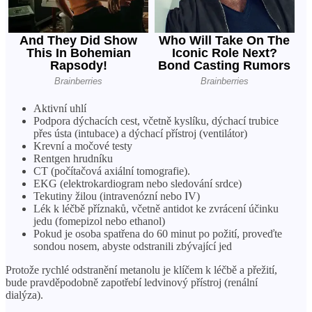
Aktivní uhlí
Podpora dýchacích cest, včetně kyslíku, dýchací trubice
přes ústa (intubace) a dýchací přístroj (ventilátor)
Krevní a močové testy
Rentgen hrudníku
CT (počítačová axiální tomografie).
EKG (elektrokardiogram nebo sledování srdce)
Tekutiny žilou (intravenózní nebo IV)
Lék k léčbě příznaků, včetně antidot ke zvrácení účinku
jedu (fomepizol nebo ethanol)
Pokud je osoba spatřena do 60 minut po požití, proveďte
sondou nosem, abyste odstranili zbývající jed
Protože rychlé odstranění metanolu je klíčem k léčbě a přežití,
bude pravděpodobně zapotřebí ledvinový přístroj (renální
dialýza).