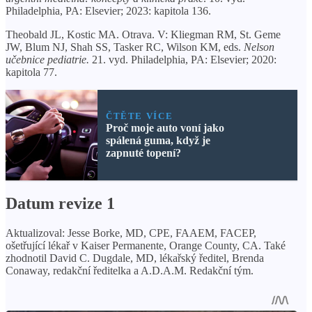
Philadelphia, PA: Elsevier; 2023: kapitola 136.
Theobald JL, Kostic MA. Otrava. V: Kliegman RM, St. Geme
JW, Blum NJ, Shah SS, Tasker RC, Wilson KM, eds.
Nelson
učebnice pediatrie.
21. vyd. Philadelphia, PA: Elsevier; 2020:
kapitola 77.
ČTĚTE VÍCE
Proč moje auto voní jako
spálená guma, když je
zapnuté topení?
Datum revize 1
Aktualizoval: Jesse Borke, MD, CPE, FAAEM, FACEP,
ošetřující lékař v Kaiser Permanente, Orange County, CA. Také
zhodnotil David C. Dugdale, MD, lékařský ředitel, Brenda
Conaway, redakční ředitelka a A.D.A.M. Redakční tým.