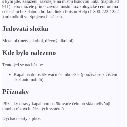
s kým jste, zasaženi, zavolejte na místní tísňovou linku (například
911) nebo můžete přímo zavolat místní toxikologické centrum na
celostátní bezplatnou horkou linku Poison Help (1-800-222-1222
) odkudkoli ve Spojených státech.
Jedovatá složka
Metanol (metylalkohol, dřevný alkohol)
Kde bylo nalezeno
Tento jed se nachází v:
Kapalina do ostřikovačů čelního skla (používá se k čištění
skel automobilů)
Příznaky
Příznaky otravy kapalinou ostřikovače čelního skla ovlivňují
mnoho různých tělesných systémů.
Dýchací cesty a plíce: