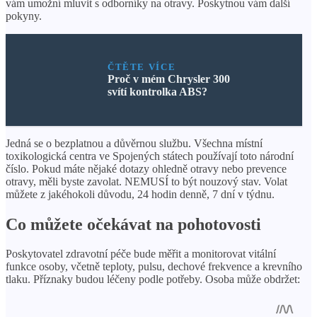
vám umožní mluvit s odborníky na otravy. Poskytnou vám další
pokyny.
ČTĚTE VÍCE
Proč v mém Chrysler 300
svítí kontrolka ABS?
Jedná se o bezplatnou a důvěrnou službu. Všechna místní
toxikologická centra ve Spojených státech používají toto národní
číslo. Pokud máte nějaké dotazy ohledně otravy nebo prevence
otravy, měli byste zavolat. NEMUSÍ to být nouzový stav. Volat
můžete z jakéhokoli důvodu, 24 hodin denně, 7 dní v týdnu.
Co můžete očekávat na pohotovosti
Poskytovatel zdravotní péče bude měřit a monitorovat vitální
funkce osoby, včetně teploty, pulsu, dechové frekvence a krevního
tlaku. Příznaky budou léčeny podle potřeby. Osoba může obdržet: