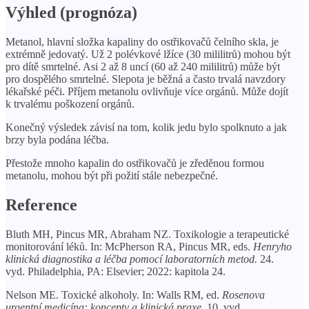
Výhled (prognóza)
Metanol, hlavní složka kapaliny do ostřikovačů čelního skla, je
extrémně jedovatý. Už 2 polévkové lžíce (30 mililitrů) mohou být
pro dítě smrtelné. Asi 2 až 8 uncí (60 až 240 mililitrů) může být
pro dospělého smrtelné. Slepota je běžná a často trvalá navzdory
lékařské péči. Příjem metanolu ovlivňuje více orgánů. Může dojít
k trvalému poškození orgánů.
Konečný výsledek závisí na tom, kolik jedu bylo spolknuto a jak
brzy byla podána léčba.
Přestože mnoho kapalin do ostřikovačů je zředěnou formou
metanolu, mohou být při požití stále nebezpečné.
Reference
Bluth MH, Pincus MR, Abraham NZ. Toxikologie a terapeutické
monitorování léků. In: McPherson RA, Pincus MR, eds.
Henryho
klinická diagnostika a léčba pomocí laboratorních metod.
24.
vyd. Philadelphia, PA: Elsevier; 2022: kapitola 24.
Nelson ME. Toxické alkoholy. In: Walls RM, ed.
Rosenova
urgentní medicína: koncepty a klinická praxe
. 10. vyd.