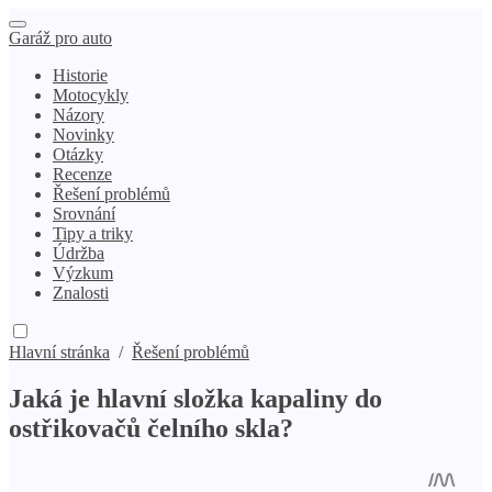
Garáž pro auto
Historie
Motocykly
Názory
Novinky
Otázky
Recenze
Řešení problémů
Srovnání
Tipy a triky
Údržba
Výzkum
Znalosti
Hlavní stránka
/
Řešení problémů
Jaká je hlavní složka kapaliny do
ostřikovačů čelního skla?