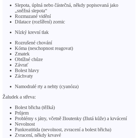
Slepota, úplná nebo částečná, někdy popisovaná jako
„sněžná slepota“
Rozmazané vidění
Dilatace (rozšíření) zornic
Nízký krevní tlak
Rozrušené chování
Kóma (neschopnost reagovat)
Zmatek
Obtížné chůze
Závrať
Bolest hlavy
Záchvaty
Namodralé rty a nehty (cyanóza)
Žaludek a střeva:
Bolest břicha (těžká)
Průjem
Problémy s játry, včetně žloutenky (žlutá kůže) a krvácení
Nevolnost
Pankreatitida (nevolnost, zvracení a bolest břicha)
Zvracení, někdy krvavé