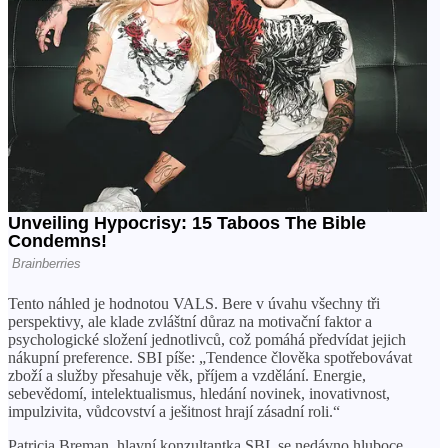
Tento náhled je hodnotou VALS. Bere v úvahu všechny tři
perspektivy, ale klade zvláštní důraz na motivační faktor a
psychologické složení jednotlivců, což pomáhá předvídat jejich
nákupní preference. SBI píše: „Tendence člověka spotřebovávat
zboží a služby přesahuje věk, příjem a vzdělání. Energie,
sebevědomí, intelektualismus, hledání novinek, inovativnost,
impulzivita, vůdcovství a ješitnost hrají zásadní roli.“
Patricia Breman, hlavní konzultantka SBI, se nedávno hluboce