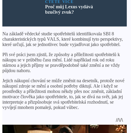
ČTĚTE VÍCE
Proč můj Lexus vydává
bzučivý zvuk?
Na základě vědecké studie spotřebitelů identifikovala SBI 8
charakteristických typů VALS, které kombinují tyto perspektivy,
které určují, jak se jednotlivec bude vyjadřovat jako spotřebitel.
Při své práci jsem zjistil, že způsoby a příležitosti spotřebitelů k
nákupu se v průběhu času mění. Lidé například rok od roku
stárnou a jejich příjmy se pravděpodobně také změní a ne vždy
půjdou nahoru.
Jejich nákupní chování se může změnit na desetník, protože nové
nákupní zdroje se mění a osobní potřeby diktují. Ale i když se
prostředky a příležitosti mohou někdy přes noc změnit, základní
motivace člověka jako spotřebitele, to, jak se dívá na svět, jak jej
interpretuje a přizpůsobuje svá spotřebitelská rozhodnutí, se
vyvíjejí mnohem pomaleji, pokud vůbec.