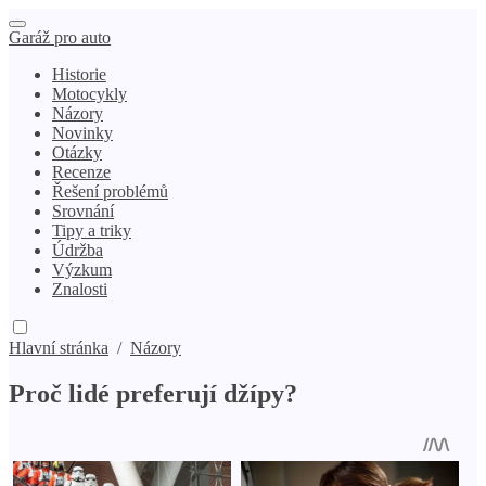
Garáž pro auto
Historie
Motocykly
Názory
Novinky
Otázky
Recenze
Řešení problémů
Srovnání
Tipy a triky
Údržba
Výzkum
Znalosti
Hlavní stránka
/
Názory
Proč lidé preferují džípy?