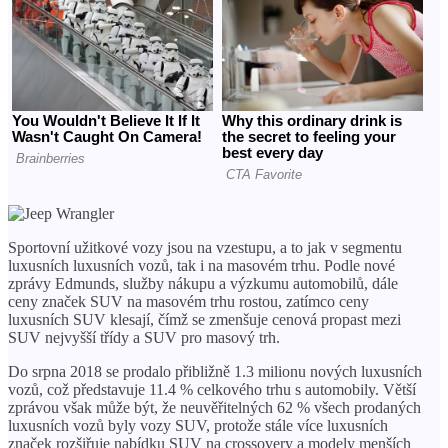
Sportovní užitkové vozy jsou na vzestupu, a to jak v segmentu
luxusních luxusních vozů, tak i na masovém trhu. Podle nové
zprávy Edmunds, služby nákupu a výzkumu automobilů, dále
ceny značek SUV na masovém trhu rostou, zatímco ceny
luxusních SUV klesají, čímž se zmenšuje cenová propast mezi
SUV nejvyšší třídy a SUV pro masový trh.
Do srpna 2018 se prodalo přibližně 1.3 milionu nových luxusních
vozů, což představuje 11.4 % celkového trhu s automobily. Větší
zprávou však může být, že neuvěřitelných 62 % všech prodaných
luxusních vozů byly vozy SUV, protože stále více luxusních
značek rozšiřuje nabídku SUV na crossovery a modely menších