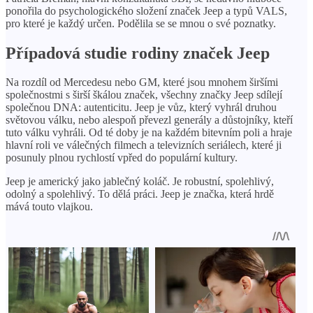
ponořila do psychologického složení značek Jeep a typů VALS,
pro které je každý určen. Podělila se se mnou o své poznatky.
Případová studie rodiny značek Jeep
Na rozdíl od Mercedesu nebo GM, které jsou mnohem širšími
společnostmi s širší škálou značek, všechny značky Jeep sdílejí
společnou DNA: autenticitu. Jeep je vůz, který vyhrál druhou
světovou válku, nebo alespoň převezl generály a důstojníky, kteří
tuto válku vyhráli. Od té doby je na každém bitevním poli a hraje
hlavní roli ve válečných filmech a televizních seriálech, které ji
posunuly plnou rychlostí vpřed do populární kultury.
Jeep je americký jako jablečný koláč. Je robustní, spolehlivý,
odolný a spolehlivý. To dělá práci. Jeep je značka, která hrdě
mává touto vlajkou.