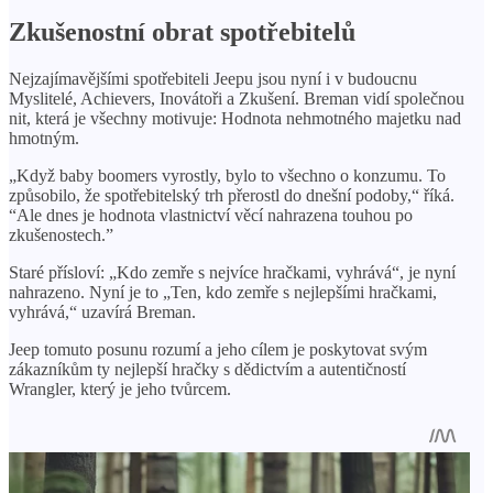
Zkušenostní obrat spotřebitelů
Nejzajímavějšími spotřebiteli Jeepu jsou nyní i v budoucnu
Myslitelé, Achievers, Inovátoři a Zkušení. Breman vidí společnou
nit, která je všechny motivuje: Hodnota nehmotného majetku nad
hmotným.
„Když baby boomers vyrostly, bylo to všechno o konzumu. To
způsobilo, že spotřebitelský trh přerostl do dnešní podoby,“ říká.
“Ale dnes je hodnota vlastnictví věcí nahrazena touhou po
zkušenostech.”
Staré přísloví: „Kdo zemře s nejvíce hračkami, vyhrává“, je nyní
nahrazeno. Nyní je to „Ten, kdo zemře s nejlepšími hračkami,
vyhrává,“ uzavírá Breman.
Jeep tomuto posunu rozumí a jeho cílem je poskytovat svým
zákazníkům ty nejlepší hračky s dědictvím a autentičností
Wrangler, který je jeho tvůrcem.