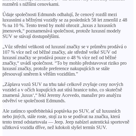
rozměrů s nižšími cenovkami.
Údaje společnosti Edmunds odhalují, že cenový rozdíl mezi
luxusními a běžnými vozidly se za posledních 58 let zmenšil z 48
% na 10 %. Tento trend by mohl ohrozit „luxus z luxusních
jmenovek,“ poznamenává společnost, protože luxusní modely
SUV se stávají dostupnějšími.
„Vůz střední velikosti od luxusní značky se v průměru prodává o
107 % více než od běžné značky, ale středně velké SUV od
luxusní značky se prodává pouze o 48 % více než od běžné
značky,“ uvádí společnost. “To by mohlo představovat riziko pro
luxusní značky, protože preference nakupujících se stále
přesouvají směrem k větším vozidlům.”
„Záplava vozů SUV na trhu také celkově zvyšuje ceny nových
vozidel a v očích kupujících aut stírá hranice toho, co skutečně
znamená ‚luxus‘,“ řekl Jeremy Acevedo, manažer pro analýzu
odvětví ve společnosti Edmunds.
Ale zatímco spotřebitelská poptávka po SUV, ať už luxusních
nebo jiných, stále roste, stojí za to se podívat na značku, která
tento trend odstartovala — Jeep. Jeep nabízel autentická sportovně
užitková vozidla dříve, než kdokoli slyšel termín SUV.