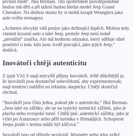
prvním místě‘. říká Breman. Tito spotřebitelé pravděpodobně
budou mít děti a při tažení budou hledat model Jeep Grand
Cherokee. Na druhou stranu by si mohli koupit Wranglera jako
auto svého teenagera.
„Achieers obvykle vidí peníze jako definující úspěch. Mohou tedy
vlastnit luxusní auto a také Jeep, protože Jeep není nutně
„prestižní“ značka. Ale má hodnotu odznaku, který sděluje silné
poselství o tom, kdo jsou: tvrdě pracující, jako jejich Jeep,“
dodává.
Inovátoři chtějí autenticitu
Z typů VALS mají nejvyšší příjmy Inovátoři. Ještě důležitější je,
že inovátoři jsou dostatečně sebevědomí, aby experimentovali;
mají tendenci nahlížet na reklamu skepticky. Chtějí skutečný
obchod.
“Inovátoři jsou číslo jedna, pokud jde o autenticitu,” říká Breman.
„Jsou také na zážitky, ale ne na typický turistický zážitek, jako je
plavba nebo evropské turné. Chtějí jiné, autentické zážitky, jako je
výlet po Amazonce nebo pěší turistika v Himalájích. Schopnost
Jeepu jezdit v terénu může být klíčová.”
Inovátoři jsou od přírody nezávislí. Wrangler nebo jeho velký