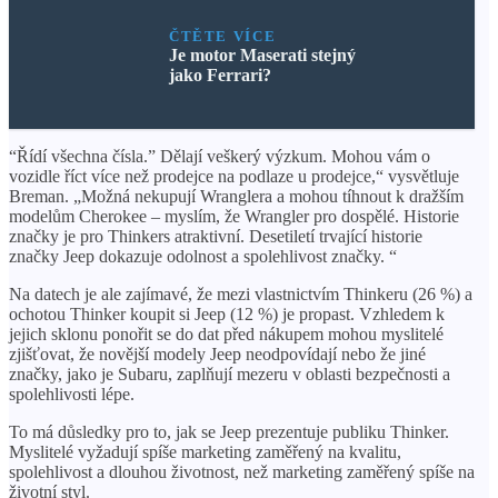
ČTĚTE VÍCE
Je motor Maserati stejný
jako Ferrari?
“Řídí všechna čísla.” Dělají veškerý výzkum. Mohou vám o
vozidle říct více než prodejce na podlaze u prodejce,“ vysvětluje
Breman. „Možná nekupují Wranglera a mohou tíhnout k dražším
modelům Cherokee – myslím, že Wrangler pro dospělé. Historie
značky je pro Thinkers atraktivní. Desetiletí trvající historie
značky Jeep dokazuje odolnost a spolehlivost značky. “
Na datech je ale zajímavé, že mezi vlastnictvím Thinkeru (26 %) a
ochotou Thinker koupit si Jeep (12 %) je propast. Vzhledem k
jejich sklonu ponořit se do dat před nákupem mohou myslitelé
zjišťovat, že novější modely Jeep neodpovídají nebo že jiné
značky, jako je Subaru, zaplňují mezeru v oblasti bezpečnosti a
spolehlivosti lépe.
To má důsledky pro to, jak se Jeep prezentuje publiku Thinker.
Myslitelé vyžadují spíše marketing zaměřený na kvalitu,
spolehlivost a dlouhou životnost, než marketing zaměřený spíše na
životní styl.