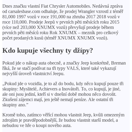
Dnes značku vlastní Fiat Chrysler Automobiles. Nedávná zpráva
od carsalesbase.com odhaluje, že prodej Wrangler vzrostl z téměř
81,000 1997 vozů v roce 191,000 na zhruba 2017 2018 vozů v
roce 110,000. Prodeje Jeepů v prvních pěti měsících roku 2015
(více než 203,000 XNUMX vozů) převyšují prodeje během
prvních pěti měsíců roku Rok XNUMX – mezník pro celkový
počet prodaných kusů (téměř XNUMX XNUMX vozů).
Kdo kupuje všechny ty džípy?
Pokud jde o nákup auta obecně, a značky Jeep konkrétně, Breman
říká, že se stačí podívat na tři typy VALS, které také vykazují
nejvyšší úroveň vlastnictví Jeepu.
„Pokud jde o vozidla, je to až do bodu, kdy něco kupují pouze tři
skupiny: Myslitelé, Achievers a Inovátoři. To, co kupují, je jiné,
ale oni jsou jediní, kteří si v dnešní době mohou něco dovolit.
Zkušení zájemci mají, jen ještě nemají peníze. Ale ostatní tři
skupiny ano.”
Kromě toho, zatímco věřící mohou vlastnit Jeep, kvůli omezeným
zdrojům je pravděpodobnější, že budou vlastnit starší model, a
nebudou ve hře o koupi nového auta.