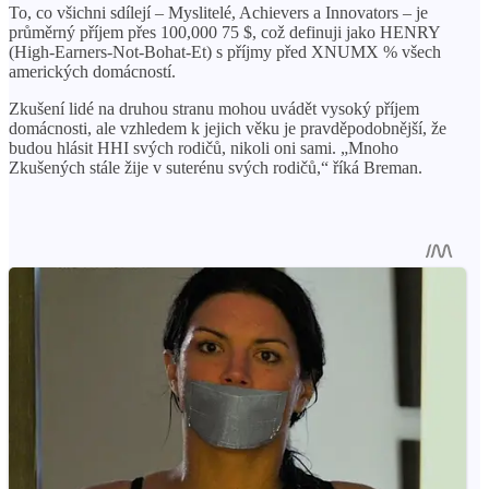
To, co všichni sdílejí – Myslitelé, Achievers a Innovators – je
průměrný příjem přes 100,000 75 $, což definuji jako HENRY
(High-Earners-Not-Bohat-Et) s příjmy před XNUMX % všech
amerických domácností.
Zkušení lidé na druhou stranu mohou uvádět vysoký příjem
domácnosti, ale vzhledem k jejich věku je pravděpodobnější, že
budou hlásit HHI svých rodičů, nikoli oni sami. „Mnoho
Zkušených stále žije v suterénu svých rodičů,“ říká Breman.