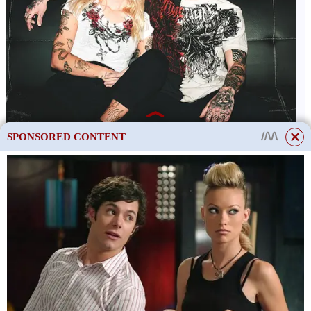
SPONSORED CONTENT
ČTĚTE VÍCE
Mám srovnat všechna 4
kola?
Sdílet tento: