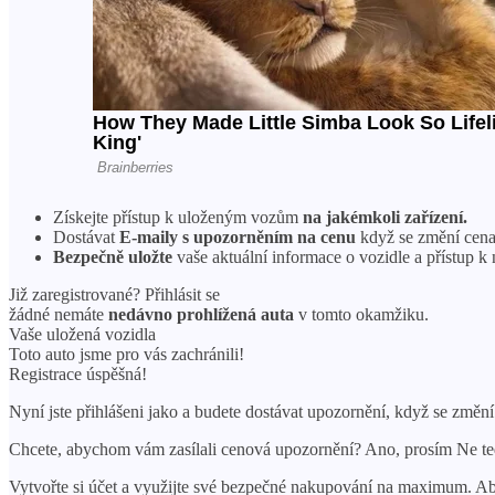
Získejte přístup k uloženým vozům
na jakémkoli zařízení.
Dostávat
E-maily s upozorněním na cenu
když se změní cena,
Bezpečně uložte
vaše aktuální informace o vozidle a přístup k
Již zaregistrované? Přihlásit se
žádné nemáte
nedávno prohlížená auta
v tomto okamžiku.
Vaše uložená vozidla
Toto auto jsme pro vás zachránili!
Registrace úspěšná!
Nyní jste přihlášeni jako a budete dostávat upozornění, když se změn
Chcete, abychom vám zasílali cenová upozornění? Ano, prosím Ne t
Vytvořte si účet a využijte své bezpečné nakupování na maximum. 