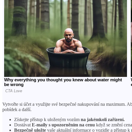
Vytvořte si účet a využijte své bezpečné nakupování na maximum. 
pobídek a další.
Získejte přístup k uloženým vozům
na jakémkoli zařízení.
Dostávat
E-maily s upozorněním na cenu
když se změní cena,
Bezpečně uložte
vaše aktuální informace o vozidle a přístup k