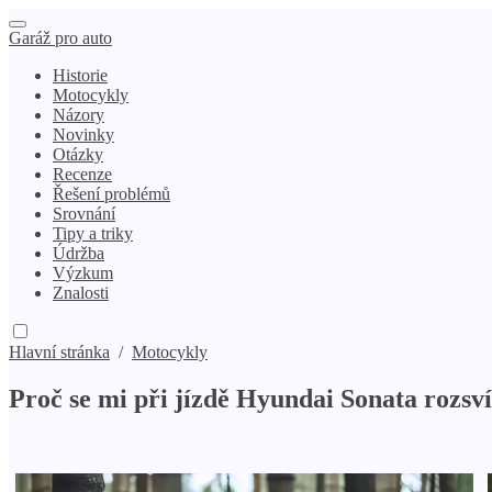
Garáž pro auto
Historie
Motocykly
Názory
Novinky
Otázky
Recenze
Řešení problémů
Srovnání
Tipy a triky
Údržba
Výzkum
Znalosti
Hlavní stránka
/
Motocykly
Proč se mi při jízdě Hyundai Sonata rozsví