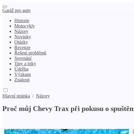
Garáž pro auto
Historie
Motocykly
Názory
Novinky
Otázky
Recenze
Řešení problémů
Srovnání
Tipy a triky
Údržba
Výzkum
Znalosti
Hlavní stránka
/
Názory
Proč můj Chevy Trax při pokusu o spuštěn