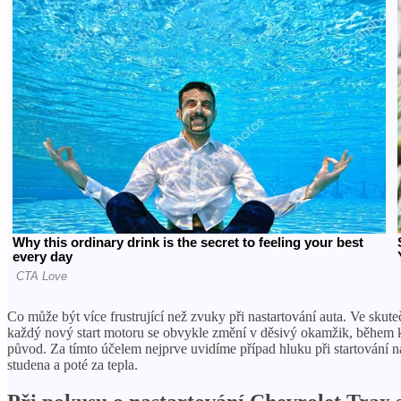
Co může být více frustrující než zvuky při nastartování auta. Ve skuteč
každý nový start motoru se obvykle změní v děsivý okamžik, během kte
původ. Za tímto účelem nejprve uvidíme případ hluku při startování na
studena a poté za tepla.