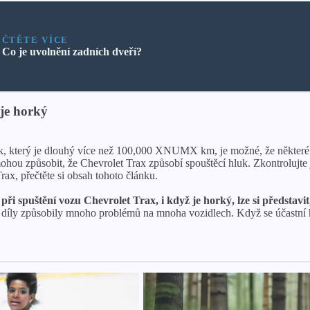
ČTĚTE VÍCE
Co je uvolnění zadních dveří?
 je horký
vuk, který je dlouhý více než 100,000 XNUMX km, je možné, že někter
u způsobit, že Chevrolet Trax způsobí spouštěcí hluk. Zkontrolujte jej
x, přečtěte si obsah tohoto článku.
 při spuštění vozu Chevrolet Trax, i když je horký, lze si představ
 díly způsobily mnoho problémů na mnoha vozidlech. Když se účastní h