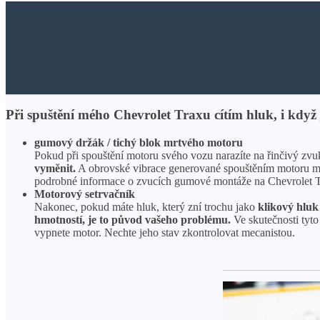
Při spuštění mého Chevrolet Traxu cítím hluk, i když
gumový držák / tichý blok mrtvého motoru
Pokud při spouštění motoru svého vozu narazíte na řinčivý z
vyměnit.
A obrovské vibrace generované spouštěním motoru moho
podrobné informace o zvucích gumové montáže na Chevrolet Tra
Motorový setrvačník
Nakonec, pokud máte hluk, který zní trochu jako
klikový hluk
hmotností, je to původ vašeho problému.
Ve skutečnosti tyto
vypnete motor. Nechte jeho stav zkontrolovat mecanistou.