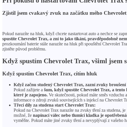
Při pokusu o nastartování Chevrolet Trax s
Zjistil jsem cvakavý zvuk na začátku mého Chevrolet
Pokud narazíte na hluk, když chcete nastartovat auto a nechce se zap
spustíte Chevrolet Trax, a zní to jako tikání, pravděpodobně nem
prozkoumání baterie stále narazíte na hluk při spouštění Chevrolet Tra
zjistěte původ problému.
Když spustím Chevrolet Trax, všiml jsem si
Když spustím Chevrolet Trax, cítím hluk
Když začnu studený Chevrolet Trax, zazní zvuky broušení 
Pokud zažijete a
šum, když spustíte Chevrolet Trax, a tento
které je zapojeno.
Ve skutečnosti, pokud máte směs vzduchu a 
informace o zdroji zvuků souvisejících s injekcí na Chevrolet 
Třecí díly za studena start Chevrolet Trax:
Pokud na Chevrolet Trax narazíte na zvuky tření za studena, je 
možné, že
napínací válec nebo tlumicí kladka je opotřebená
vyměňte. Pokud máte jiné zvuky tření a nevyplývají z vašeho 