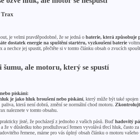
e ozve hluk, ale motor se nespustí
 Trax
nout, je velmi pravděpodobné, že se jedná o
baterie, která způsobuje
áte dostatek energie na spuštění startéru, vyzkoušení baterie
voltme
x a nechce jej spustit, přečtěte si v tomto článku obsah o zvucích spou
 šumu, ale motoru, který se spustí
nebo pískání:
 hluk je jako hluk broušení nebo pískání
, který může být také spojen
paliva, která není dobrá, změní se normální chod motoru.
Zkontrolujt
Trax naleznete v tomto obsahu.
prakticky jisté, že pocházejí z jednoho z vašich pásů. Buď
hadovitý pá
a že v důsledku toho prodlužovací řemen vyvolává třecí hluk, často za 
hadovitého řemene, máme pro vás úplný obsah článku o motoru vašeho 