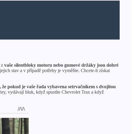
é z
vaše silentbloky motoru nebo gumové držáky jsou dobré
ich stav a v případě potřeby je vyměňte. Chcete-li získat
it, že pokud je vaše řada vybavena setrvačníkem s dvojitou
ry, vydávají hluk, když spustíte Chevrolet Trax a když