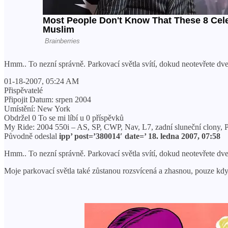
Hmm.. To nezní správně. Parkovací světla svítí, dokud neotevřete dve
01-18-2007, 05:24 AM
Přispěvatelé
Připojit Datum: srpen 2004
Umístění: New York
Obdržel 0 To se mi líbí u 0 příspěvků
My Ride: 2004 550i – AS, SP, CWP, Nav, L7, zadní sluneční clony, 
Původně odeslal
ipp’ post=’380014′ date=’ 18. ledna 2007, 07:58
Hmm.. To nezní správně. Parkovací světla svítí, dokud neotevřete dve
Moje parkovací světla také zůstanou rozsvícená a zhasnou, pouze když 