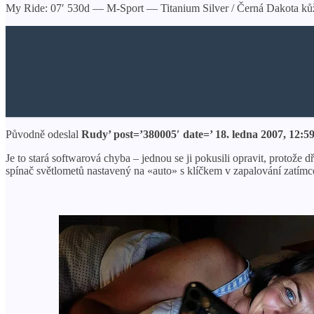
My Ride: 07′ 530d — M-Sport — Titanium Silver / Černá Dakota kůž
Původně odeslal
Rudy’ post=’380005′ date=’ 18. ledna 2007, 12:5
Je to stará softwarová chyba – jednou se ji pokusili opravit, protože 
spínač světlometů nastavený na «auto» s klíčkem v zapalování zatímco