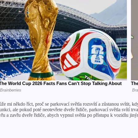
e mi někdo říct, proč se parkovací světla rozsvítí a zůstanou svítit, kd
i, ale pokud poté neotevřete dveře řidiče, parkovací světla svítí trvale
řu a zavřu dveře řidiče, abych vypnul světla po přístupu k vozidlu jin