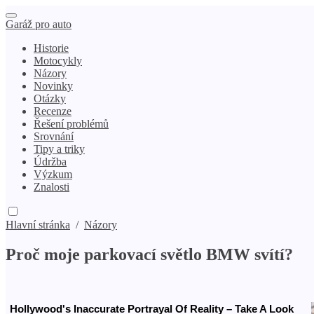
Garáž pro auto
Historie
Motocykly
Názory
Novinky
Otázky
Recenze
Řešení problémů
Srovnání
Tipy a triky
Údržba
Výzkum
Znalosti
Hlavní stránka
/
Názory
Proč moje parkovací světlo BMW svítí?