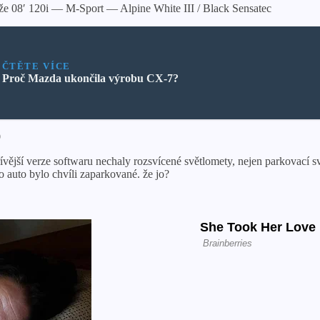
e 08′ 120i — M-Sport — Alpine White III / Black Sensatec
ČTĚTE VÍCE
Proč Mazda ukončila výrobu CX-7?
9
dřívější verze softwaru nechaly rozsvícené světlomety, nejen parkovací 
 auto bylo chvíli zaparkované. že jo?