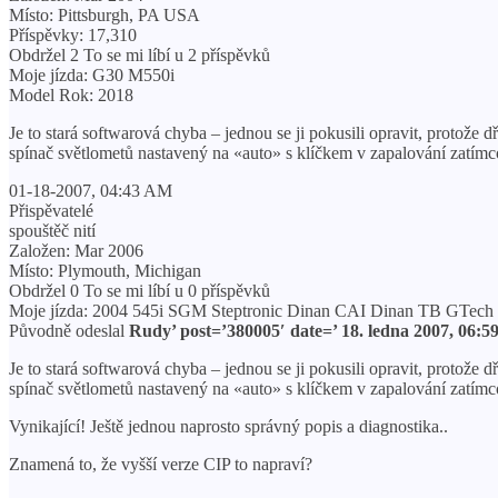
Místo: Pittsburgh, PA USA
Příspěvky: 17,310
Obdržel 2 To se mi líbí u 2 příspěvků
Moje jízda: G30 M550i
Model Rok: 2018
Je to stará softwarová chyba – jednou se ji pokusili opravit, protože 
spínač světlometů nastavený na «auto» s klíčkem v zapalování zatímco
01-18-2007, 04:43 AM
Přispěvatelé
spouštěč nití
Založen: Mar 2006
Místo: Plymouth, Michigan
Obdržel 0 To se mi líbí u 0 příspěvků
Moje jízda: 2004 545i SGM Steptronic Dinan CAI Dinan TB GTech
Původně odeslal
Rudy’ post=’380005′ date=’ 18. ledna 2007, 06:5
Je to stará softwarová chyba – jednou se ji pokusili opravit, protože 
spínač světlometů nastavený na «auto» s klíčkem v zapalování zatímco
Vynikající! Ještě jednou naprosto správný popis a diagnostika..
Znamená to, že vyšší verze CIP to napraví?