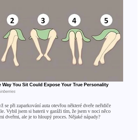
yž se při zaparkování auta otevřou některé dveře neřidiče
. Vybil jsem si baterii v garáži tím, že jsem v noci něco
ými dveřmi, ale je to hloupý proces. Nějaké nápady?