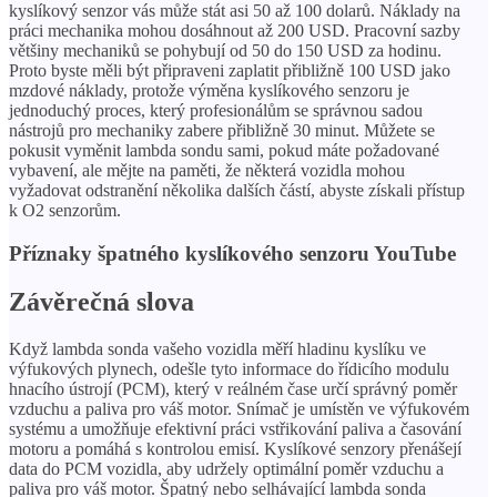
kyslíkový senzor vás může stát asi 50 až 100 dolarů. Náklady na
práci mechanika mohou dosáhnout až 200 USD. Pracovní sazby
většiny mechaniků se pohybují od 50 do 150 USD za hodinu.
Proto byste měli být připraveni zaplatit přibližně 100 USD jako
mzdové náklady, protože výměna kyslíkového senzoru je
jednoduchý proces, který profesionálům se správnou sadou
nástrojů pro mechaniky zabere přibližně 30 minut. Můžete se
pokusit vyměnit lambda sondu sami, pokud máte požadované
vybavení, ale mějte na paměti, že některá vozidla mohou
vyžadovat odstranění několika dalších částí, abyste získali přístup
k O2 senzorům.
Příznaky špatného kyslíkového senzoru YouTube
Závěrečná slova
Když lambda sonda vašeho vozidla měří hladinu kyslíku ve
výfukových plynech, odešle tyto informace do řídicího modulu
hnacího ústrojí (PCM), který v reálném čase určí správný poměr
vzduchu a paliva pro váš motor. Snímač je umístěn ve výfukovém
systému a umožňuje efektivní práci vstřikování paliva a časování
motoru a pomáhá s kontrolou emisí. Kyslíkové senzory přenášejí
data do PCM vozidla, aby udržely optimální poměr vzduchu a
paliva pro váš motor. Špatný nebo selhávající lambda sonda