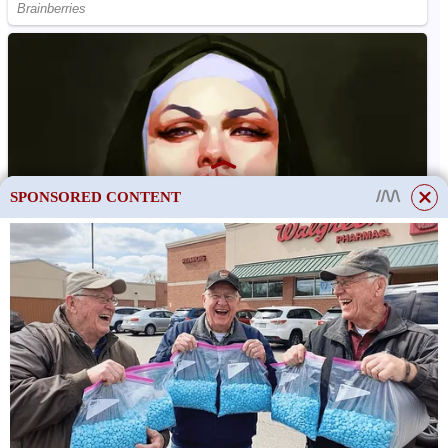
SPONSORED CONTENT
Auto naprázdno Hrubé
Otáčky motoru naprázdno jsou obvykle nižší než 1,000 2,000.
Pokud je však v motoru příliš mnoho benzínu v důsledku vadných