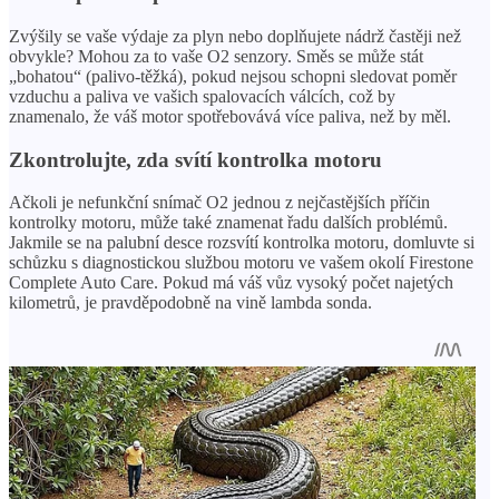
Zvýšily se vaše výdaje za plyn nebo doplňujete nádrž častěji než
obvykle? Mohou za to vaše O2 senzory. Směs se může stát
„bohatou“ (palivo-těžká), pokud nejsou schopni sledovat poměr
vzduchu a paliva ve vašich spalovacích válcích, což by
znamenalo, že váš motor spotřebovává více paliva, než by měl.
Zkontrolujte, zda svítí kontrolka motoru
Ačkoli je nefunkční snímač O2 jednou z nejčastějších příčin
kontrolky motoru, může také znamenat řadu dalších problémů.
Jakmile se na palubní desce rozsvítí kontrolka motoru, domluvte si
schůzku s diagnostickou službou motoru ve vašem okolí Firestone
Complete Auto Care. Pokud má váš vůz vysoký počet najetých
kilometrů, je pravděpodobně na vině lambda sonda.