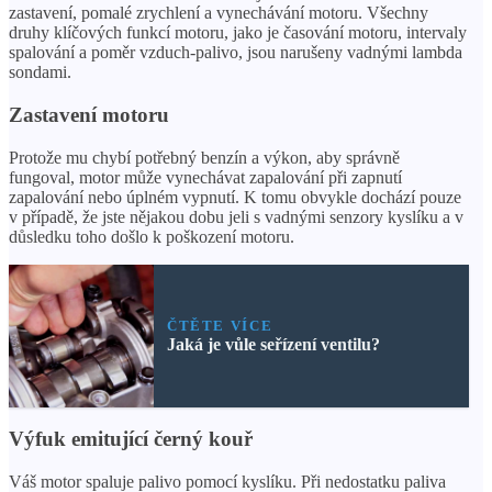
zastavení, pomalé zrychlení a vynechávání motoru. Všechny
druhy klíčových funkcí motoru, jako je časování motoru, intervaly
spalování a poměr vzduch-palivo, jsou narušeny vadnými lambda
sondami.
Zastavení motoru
Protože mu chybí potřebný benzín a výkon, aby správně
fungoval, motor může vynechávat zapalování při zapnutí
zapalování nebo úplném vypnutí. K tomu obvykle dochází pouze
v případě, že jste nějakou dobu jeli s vadnými senzory kyslíku a v
důsledku toho došlo k poškození motoru.
ČTĚTE VÍCE
Jaká je vůle seřízení ventilu?
Výfuk emitující černý kouř
Váš motor spaluje palivo pomocí kyslíku. Při nedostatku paliva