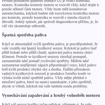
Prvním příznakem špatného snímače O2 je svítící kontrolka
motoru. Kontrolka kontroly motoru se rozsvítí vždy, když dojde k
poruše některé části motoru. Vždy byste měli kontaktovat
automechanika, kdykoli budete mít rozsvícenou kontrolku motoru
pro kontrolu, protože kontrolka se rozsvítí z mnoha různých
důvodů. Jediný způsob, jak správně diagnostikovat příčinu, je, že
váš vůz zkontroluje odborník.
Špatná spotřeba paliva
Když se abnormálně zvýší spotřeba paliva, je pravděpodobné, že
vaše vozidlo má špatný kyslíkový senzor. Kdykoli je palivo buď
příliš bohaté nebo příliš chudé, spalování paliva motoru ztrácí
účinnost. Protože se kyslíkové senzory zhoršují postupně,
zaznamenáte také pomalé zvyšování spotřeby. Můžete také
zaznamenat nepříjemný zápach připomínající vejce, když palivo
hoří kvůli produkci zbytků síry a dusíku. Dalším příznakem
vadných kyslíkových senzorů je produkce černého kouře ve
výfuku kvůli nízké spotřebě paliva. Vždy mějte přehled o
množství paliva, které na stanici natankujete, a jeho spotřebě,
abyste si všimli, kdykoli má vaše lambda-sonda problémy.
Vynechávání zapalování a hrubý volnoběh motoru
Když váš senzor kyslíku začne selhávat, všimnete si, že vaše