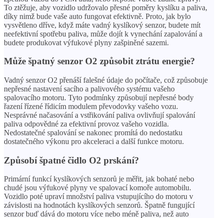
To ztěžuje, aby vozidlo udržovalo přesné poměry kyslíku a paliva,
díky nimž bude vaše auto fungovat efektivně. Proto, jak bylo
vysvětleno dříve, když máte vadný kyslíkový senzor, budete mít
neefektivní spotřebu paliva, může dojít k vynechání zapalování a
budete produkovat výfukové plyny zašpiněné sazemi.
Může špatný senzor O2 způsobit ztrátu energie?
Vadný senzor O2 přenáší falešné údaje do počítače, což způsobuje
nepřesné nastavení sacího a palivového systému vašeho
spalovacího motoru. Tyto podmínky způsobují nepřesné body
řazení řízené řídicím modulem převodovky vašeho vozu.
Nesprávné načasování a vstřikování paliva ovlivňují spalování
paliva odpovědné za efektivní provoz vašeho vozidla.
Nedostatečné spalování se nakonec promítá do nedostatku
dostatečného výkonu pro akceleraci a další funkce motoru.
Způsobí špatné čidlo O2 prskání?
Primární funkcí kyslíkových senzorů je měřit, jak bohaté nebo
chudé jsou výfukové plyny ve spalovací komoře automobilu.
Vozidlo poté upraví množství paliva vstupujícího do motoru v
závislosti na hodnotách kyslíkových senzorů. Špatně fungující
senzor buď dává do motoru více nebo méně paliva, než auto