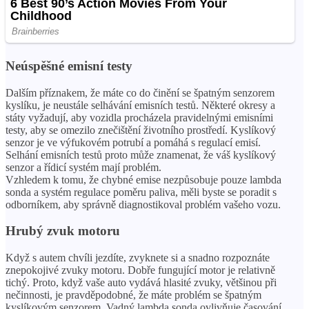
Neúspěšné emisní testy
Dalším příznakem, že máte co do činění se špatným senzorem
kyslíku, je neustále selhávání emisních testů. Některé okresy a
státy vyžadují, aby vozidla procházela pravidelnými emisními
testy, aby se omezilo znečištění životního prostředí. Kyslíkový
senzor je ve výfukovém potrubí a pomáhá s regulací emisí.
Selhání emisních testů proto může znamenat, že váš kyslíkový
senzor a řídicí systém mají problém.
Vzhledem k tomu, že chybné emise nezpůsobuje pouze lambda
sonda a systém regulace poměru paliva, měli byste se poradit s
odborníkem, aby správně diagnostikoval problém vašeho vozu.
Hrubý zvuk motoru
Když s autem chvíli jezdíte, zvyknete si a snadno rozpoznáte
znepokojivé zvuky motoru. Dobře fungující motor je relativně
tichý. Proto, když vaše auto vydává hlasité zvuky, většinou při
nečinnosti, je pravděpodobné, že máte problém se špatným
kyslíkovým senzorem. Vadný lambda sonda ovlivňuje časování