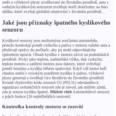
směs a výfukové plyny uvolňované do životního prostředí, auto s
vadným kyslíkovým senzorem uvolňuje horší sloučeniny na bázi
uhlíku, které zvyšují globální oteplování v životním prostředí. .
Jaké jsou příznaky špatného kyslíkového
senzoru
Kyslíkové senzory jsou nezbytnými součástmi automobilu,
protože kontrolují poměr vzduchu a paliva v motoru vašeho auta a
předávají zprávy do počítače, aby jej mohl odpovídajícím
způsobem upravit. Obsah kyslíku v motoru závisí na podmínkách
prostředí. Prvky jako teplota, nadmořská výška, tlak vzduchu,
teplota motoru a zatížení motoru jsou faktory, které ovlivňují
poměr benzínu a kyslíku během spalování. Když váš motor hoří
chudou směsí s vysokým poměrem kyslíku k palivu, výfukové
plyny generují a uvolňují více škodlivin do životního prostředí.
Kromě chybového kódu senzorů O2 (P0131) odeslaného k
signalizaci nefunkčních senzorů zde je návod, jak můžete zjistit,
zda je senzor kyslíku špatný.
Můžete chtít
Automobilové senzory
a jejich funkce [26 nejběžnějších senzorů]
Kontrolka kontroly motoru se rozsvítí