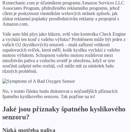
Rxmechanic.com je účastníkem programu Amazon Services LLC
Associates Program, přidruženého reklamního programu, jehož
cílem je poskytnout vlastníkům webových stránek způsob, jak
získat reklamní poplatky prostřednictvím reklamy a propojení s
Amazon.com.
Vaše auto hltá plyn jako blázen, svítí vám kontrolka Check Engine
a vychází ten kouř z vašeho výfuku? Problémem může být jeden z
vašich O2 (kyslíkových) senzorů – malá zařízení velikosti
zapalovacích svíček, která měří, kolik kyslíku vychází z vašeho
motoru výfukem. Schopnost vašeho motoru rozlišovat mezi
množstvím paliva a vzduchu uvnitř je ohrožena, když se tyto
součásti zašpiní nebo rozbijí, což může mít za následek řadu
různých problémů.
No, v tomto článku budu diskutovat o nejčastějších příznacích
špatného kyslíkového senzoru. Tak pojďme na to!
Jaké jsou příznaky špatného kyslíkového
senzoru?
Nízká spotřeba paliva