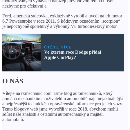
motorizovaných výbavách nabízejí převodovou redukci. Jsou
nezbytné pro efektivní a.
Ford, americká srdcovka, exkluzivně vyrobil a uvedl na trh motor
6.7 Powerstroke v roce 2011. S kódovým označením „scorpion“
je nepochybně spolehlivý a výkonný V8 turbodieselový motor.
ČTĚTE VÍCE
Ve kterém roce Dodge přidal
Apple CarPlay?
O NÁS
Vítejte na rxmechanic.com. Jsme blog automechaniků, který
pomáhá mechanikům a uživatelům automobilů najít nejaktuálnější
a nejpřesnější technické a opravárenské informace pro jejich vozy.
Tento blogový web jsme vytvořili v roce 2018, abychom mohli
sdílet naše znalosti s ostatními automechaniky a majiteli
automobilů.