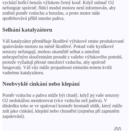
vychází hořící benzín výfukem černý kouř. Když snímač O2
nefunguje správně, řídicí modul motoru není informován, aby
změnil poměr vzduchu a benzínu, a proto motor stále
spotřebovává příliš mnoho paliva.
Selhání katalyzátoru
Váš katalyzátor přeměňuje škodlivé výfukové emise produkované
spalováním motoru na méně škodlivé. Pokud vaše kyslíkové
senzory nefungují, mohou okamžitě selhat a umožnit
nebezpečným sloučeninám proudit z vašeho výfukového potrubí,
protože vyžadují přesné množství vzduchu, aby správně
fungovaly. Váš vůz může propadnout emisním testem kvůli
vadnému katalyzátoru.
Neobvyklé cinkání nebo klepání
Poměr vzduchu a paliva může být chudý, když jej vaše senzory
O2 nedokážou monitorovat (více vzduchu než paliva). V
důsledku toho se ve spalovací komoře hromadí uhlík, který může
znít jako cinkání, klepání nebo chrastění (zejména při zapnutém
zapalování).