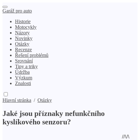
Garáž pro auto
Historie
Motocykly
Názory
Novinky
Otázky
Recenze
Řešení problémů
Srovnání
Tipy a triky
Údržba
Výzkum
Znalosti
Hlavní stránka
/
Otázky
Jaké jsou příznaky nefunkčního
kyslíkového senzoru?