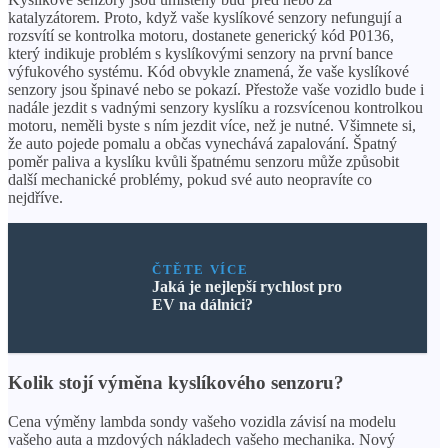
katalyzátorem. Proto, když vaše kyslíkové senzory nefungují a
rozsvítí se kontrolka motoru, dostanete generický kód P0136,
který indikuje problém s kyslíkovými senzory na první bance
výfukového systému. Kód obvykle znamená, že vaše kyslíkové
senzory jsou špinavé nebo se pokazí. Přestože vaše vozidlo bude i
nadále jezdit s vadnými senzory kyslíku a rozsvícenou kontrolkou
motoru, neměli byste s ním jezdit více, než je nutné. Všimnete si,
že auto pojede pomalu a občas vynechává zapalování. Špatný
poměr paliva a kyslíku kvůli špatnému senzoru může způsobit
další mechanické problémy, pokud své auto neopravíte co
nejdříve.
ČTĚTE VÍCE
Jaká je nejlepší rychlost pro
EV na dálnici?
Kolik stojí výměna kyslíkového senzoru?
Cena výměny lambda sondy vašeho vozidla závisí na modelu
vašeho auta a mzdových nákladech vašeho mechanika. Nový