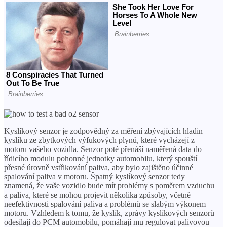
Kyslíkový senzor je zodpovědný za měření zbývajících hladin
kyslíku ze zbytkových výfukových plynů, které vycházejí z
motoru vašeho vozidla. Senzor poté přenáší naměřená data do
řídicího modulu pohonné jednotky automobilu, který spouští
přesné úrovně vstřikování paliva, aby bylo zajištěno účinné
spalování paliva v motoru. Špatný kyslíkový senzor tedy
znamená, že vaše vozidlo bude mít problémy s poměrem vzduchu
a paliva, které se mohou projevit několika způsoby, včetně
neefektivnosti spalování paliva a problémů se slabým výkonem
motoru. Vzhledem k tomu, že kyslík, zprávy kyslíkových senzorů
odesílají do PCM automobilu, pomáhají mu regulovat palivovou