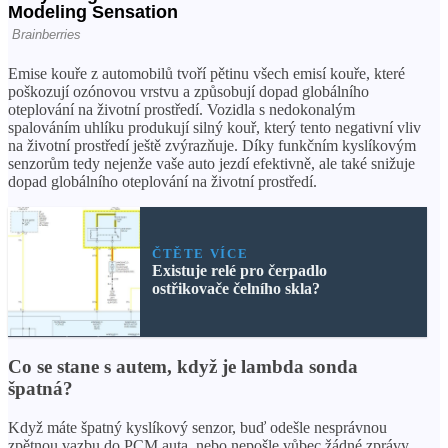
Emise kouře z automobilů tvoří pětinu všech emisí kouře, které
poškozují ozónovou vrstvu a způsobují dopad globálního
oteplování na životní prostředí. Vozidla s nedokonalým
spalováním uhlíku produkují silný kouř, který tento negativní vliv
na životní prostředí ještě zvýrazňuje. Díky funkčním kyslíkovým
senzorům tedy nejenže vaše auto jezdí efektivně, ale také snižuje
dopad globálního oteplování na životní prostředí.
ČTĚTE VÍCE
Existuje relé pro čerpadlo
ostřikovače čelního skla?
Co se stane s autem, když je lambda sonda
špatná?
Když máte špatný kyslíkový senzor, buď odešle nesprávnou
zpětnou vazbu do PCM auta, nebo nepošle vůbec žádné zprávy.