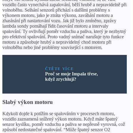
vozidlo často vynechává zapalování, běží hrubě a nepravidelně při
volnoběhu. Selhání senzorů přichází s dalšími problémy s
výkonem motoru, jako je ztráta výkonu, zaváhání motoru a
zhasínání při nastartování vozu. Jak již bylo zmíněno, zprávy
lambda sondy pomáhají řídit časování motoru a intervaly
spalování. Ty ovlivňují poměr vzduchu a paliva, který je nezbytný
pro efektivní spalování. Proto vadný snímač narušuje tyto funkce
motoru a způsobuje hrubý a nepravidelný chod motoru při
volnoběhu nebo jiné problémy související s motorem.
ČTĚTE VÍCE
Proč se moje Impala třese,
když zrychluji?
Slabý výkon motoru
Kdykoli dojde k potížím se spalováním v procesech motoru,
vozidlo zaznamená snížený výkon motoru. Když máte špatný
senzor kyslíku, poměr vzduchu a paliva se nepřesně vyrovná, což
způsobí nedostatečné spalování. “Může špatný senzor O2