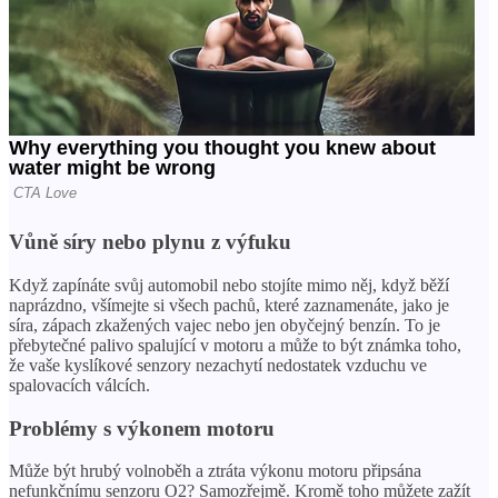
Vůně síry nebo plynu z výfuku
Když zapínáte svůj automobil nebo stojíte mimo něj, když běží
naprázdno, všímejte si všech pachů, které zaznamenáte, jako je
síra, zápach zkažených vajec nebo jen obyčejný benzín. To je
přebytečné palivo spalující v motoru a může to být známka toho,
že vaše kyslíkové senzory nezachytí nedostatek vzduchu ve
spalovacích válcích.
Problémy s výkonem motoru
Může být hrubý volnoběh a ztráta výkonu motoru připsána
nefunkčnímu senzoru O2? Samozřejmě. Kromě toho můžete zažít