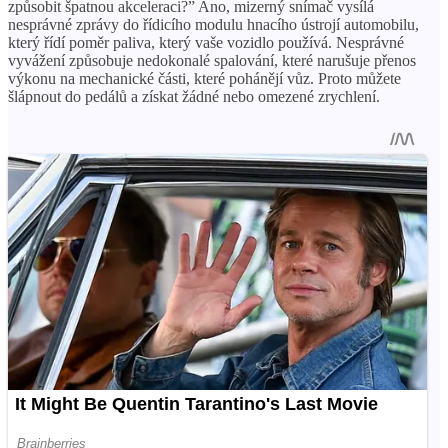
způsobit špatnou akceleraci?” Ano, mizerný snímač vysílá
nesprávné zprávy do řídicího modulu hnacího ústrojí automobilu,
který řídí poměr paliva, který vaše vozidlo používá. Nesprávné
vyvážení způsobuje nedokonalé spalování, které narušuje přenos
výkonu na mechanické části, které pohánějí vůz. Proto můžete
šlápnout do pedálů a získat žádné nebo omezené zrychlení.