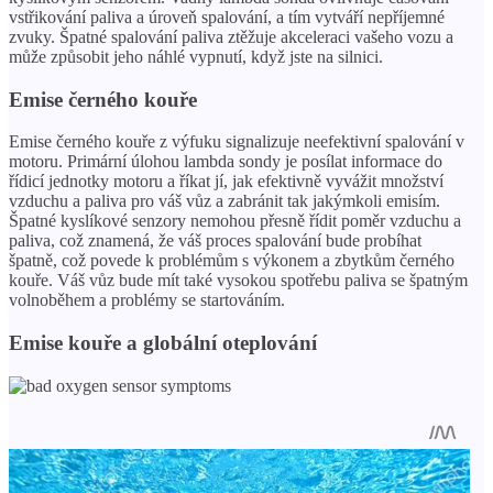
vstřikování paliva a úroveň spalování, a tím vytváří nepříjemné
zvuky. Špatné spalování paliva ztěžuje akceleraci vašeho vozu a
může způsobit jeho náhlé vypnutí, když jste na silnici.
Emise černého kouře
Emise černého kouře z výfuku signalizuje neefektivní spalování v
motoru. Primární úlohou lambda sondy je posílat informace do
řídicí jednotky motoru a říkat jí, jak efektivně vyvážit množství
vzduchu a paliva pro váš vůz a zabránit tak jakýmkoli emisím.
Špatné kyslíkové senzory nemohou přesně řídit poměr vzduchu a
paliva, což znamená, že váš proces spalování bude probíhat
špatně, což povede k problémům s výkonem a zbytkům černého
kouře. Váš vůz bude mít také vysokou spotřebu paliva se špatným
volnoběhem a problémy se startováním.
Emise kouře a globální oteplování