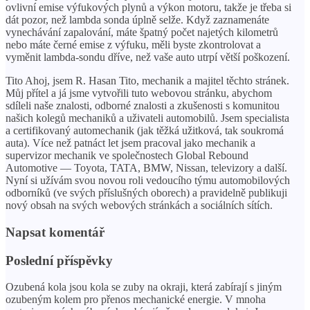
ovlivní emise výfukových plynů a výkon motoru, takže je třeba si
dát pozor, než lambda sonda úplně selže. Když zaznamenáte
vynechávání zapalování, máte špatný počet najetých kilometrů
nebo máte černé emise z výfuku, měli byste zkontrolovat a
vyměnit lambda-sondu dříve, než vaše auto utrpí větší poškození.
Tito Ahoj, jsem R. Hasan Tito, mechanik a majitel těchto stránek.
Můj přítel a já jsme vytvořili tuto webovou stránku, abychom
sdíleli naše znalosti, odborné znalosti a zkušenosti s komunitou
našich kolegů mechaniků a uživateli automobilů. Jsem specialista
a certifikovaný automechanik (jak těžká užitková, tak soukromá
auta). Více než patnáct let jsem pracoval jako mechanik a
supervizor mechanik ve společnostech Global Rebound
Automotive — Toyota, TATA, BMW, Nissan, televizory a další.
Nyní si užívám svou novou roli vedoucího týmu automobilových
odborníků (ve svých příslušných oborech) a pravidelně publikuji
nový obsah na svých webových stránkách a sociálních sítích.
Napsat komentář
Poslední příspěvky
Ozubená kola jsou kola se zuby na okraji, která zabírají s jiným
ozubeným kolem pro přenos mechanické energie. V mnoha