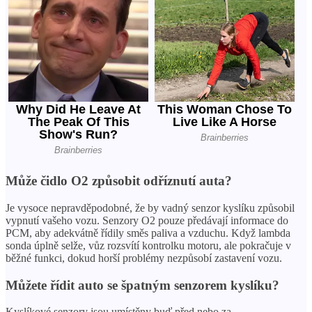
Může čidlo O2 způsobit odříznutí auta?
Je vysoce nepravděpodobné, že by vadný senzor kyslíku způsobil
vypnutí vašeho vozu. Senzory O2 pouze předávají informace do
PCM, aby adekvátně řídily směs paliva a vzduchu. Když lambda
sonda úplně selže, vůz rozsvítí kontrolku motoru, ale pokračuje v
běžné funkci, dokud horší problémy nezpůsobí zastavení vozu.
Můžete řídit auto se špatným senzorem kyslíku?
Kyslíkové senzory jsou umístěny buď před nebo za