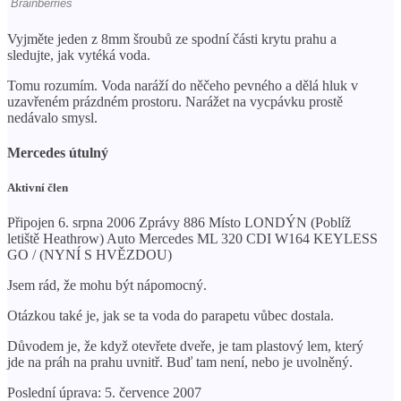
Vyjměte jeden z 8mm šroubů ze spodní části krytu prahu a
sledujte, jak vytéká voda.
Tomu rozumím. Voda naráží do něčeho pevného a dělá hluk v
uzavřeném prázdném prostoru. Narážet na vycpávku prostě
nedávalo smysl.
Mercedes útulný
Aktivní člen
Připojen 6. srpna 2006 Zprávy 886 Místo LONDÝN (Poblíž
letiště Heathrow) Auto Mercedes ML 320 CDI W164 KEYLESS
GO / (NYNÍ S HVĚZDOU)
Jsem rád, že mohu být nápomocný.
Otázkou také je, jak se ta voda do parapetu vůbec dostala.
Důvodem je, že když otevřete dveře, je tam plastový lem, který
jde na práh na prahu uvnitř. Buď tam není, nebo je uvolněný.
Poslední úprava: 5. července 2007