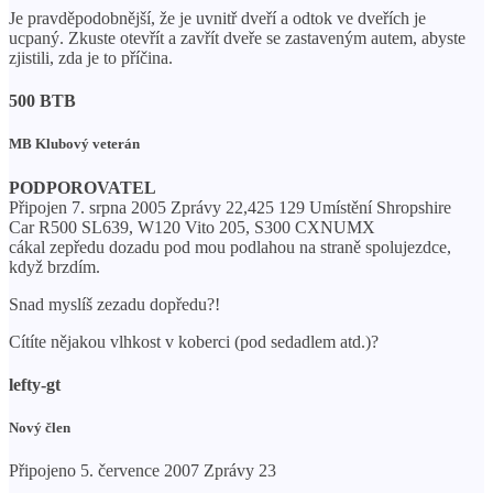
Je pravděpodobnější, že je uvnitř dveří a odtok ve dveřích je
ucpaný. Zkuste otevřít a zavřít dveře se zastaveným autem, abyste
zjistili, zda je to příčina.
500 BTB
MB Klubový veterán
PODPOROVATEL
Připojen 7. srpna 2005 Zprávy 22,425 129 Umístění Shropshire
Car R500 SL639, W120 Vito 205, S300 CXNUMX
cákal zepředu dozadu pod mou podlahou na straně spolujezdce,
když brzdím.
Snad myslíš zezadu dopředu?!
Cítíte nějakou vlhkost v koberci (pod sedadlem atd.)?
lefty-gt
Nový člen
Připojeno 5. července 2007 Zprávy 23