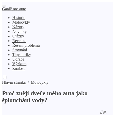
Garáž pro auto
Historie
Motocykly
Názory
Novinky
Otázky
Recenze
Řešení problémů
Srovnání
Tipy a triky
Údržba
Výzkum
Znalosti
Hlavní stránka
/
Motocykly
Proč znějí dveře mého auta jako
šplouchání vody?