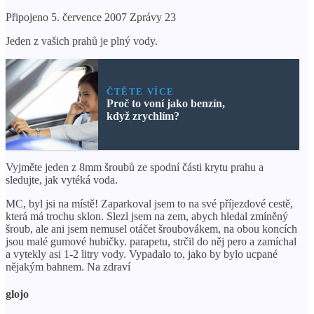
Připojeno 5. července 2007 Zprávy 23
Jeden z vašich prahů je plný vody.
ČTĚTE VÍCE
Proč to voní jako benzín,
když zrychlím?
Vyjměte jeden z 8mm šroubů ze spodní části krytu prahu a
sledujte, jak vytéká voda.
MC, byl jsi na místě! Zaparkoval jsem to na své příjezdové cestě,
která má trochu sklon. Slezl jsem na zem, abych hledal zmíněný
šroub, ale ani jsem nemusel otáčet šroubovákem, na obou koncích
jsou malé gumové hubičky. parapetu, strčil do něj pero a zamíchal
a vytekly asi 1-2 litry vody. Vypadalo to, jako by bylo ucpané
nějakým bahnem. Na zdraví
glojo