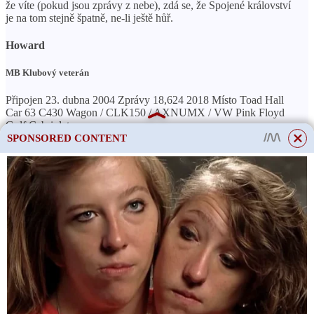
že víte (pokud jsou zprávy z nebe), zdá se, že Spojené království
je na tom stejně špatně, ne-li ještě hůř.
Howard
MB Klubový veterán
Připojen 23. dubna 2004 Zprávy 18,624 2018 Místo Toad Hall
Car 63 C430 Wagon / CLK150 / AXNUMX / VW Pink Floyd
Golf Cabriolet
SPONSORED CONTENT
ČTĚTE VÍCE
Jaký je vysoký počet
najetých kilometrů u
Citroenu Berlingo?
‘ V zemi daleko, daleko. jménem Azory, nastaly potíže. Za
pouhých 42 hodin od nynějška budou meteorologové po celé
Velké Británii sledovat a čekat, zda vývoj skutečně dospěje ve
skutečný problém pro nás zde ve Spojeném království.
Zástavba je nepoctivá oblast nízkého tlaku na frontální vlně.