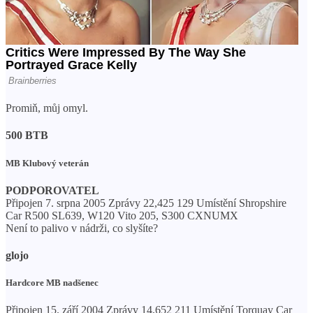
Promiň, můj omyl.
500 BTB
MB Klubový veterán
PODPOROVATEL
Připojen 7. srpna 2005 Zprávy 22,425 129 Umístění Shropshire
Car R500 SL639, W120 Vito 205, S300 CXNUMX
Není to palivo v nádrži, co slyšíte?
glojo
Hardcore MB nadšenec
Připojen 15. září 2004 Zprávy 14,652 211 Umístění Torquay Car