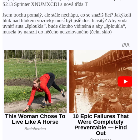
S213 Sprinter XNUMXCDI a nová třída T
Jsem trochu pomalý, ale stále nechápu, co se snažíš říct? Jakýkoli
hluk nad hlukem vozovky musí být jistě dost hlasitý? Aby voda
uvnitř auta „šploukla“, bude dlouho viditelná a aby „šploukla“,
musela by narazit do něčeho neizolovaného (čelní sklo)