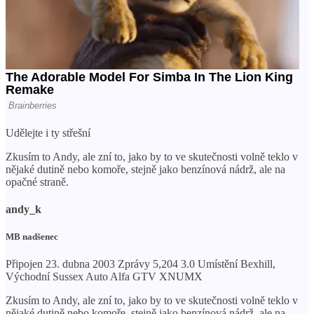
Udělejte i ty střešní
Zkusím to Andy, ale zní to, jako by to ve skutečnosti volně teklo v
nějaké dutině nebo komoře, stejně jako benzínová nádrž, ale na
opačné straně.
andy_k
MB nadšenec
Připojen 23. dubna 2003 Zprávy 5,204 3.0 Umístění Bexhill,
Východní Sussex Auto Alfa GTV XNUMX
Zkusím to Andy, ale zní to, jako by to ve skutečnosti volně teklo v
nějaké dutině nebo komoře, stejně jako benzínová nádrž, ale na