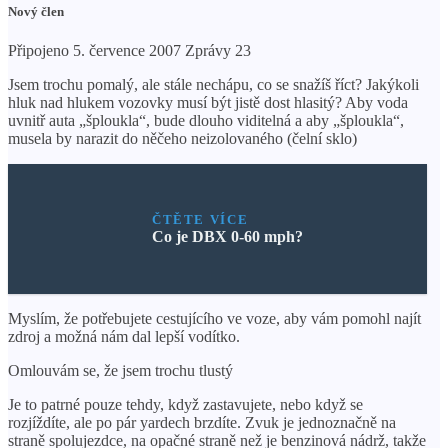
Nový člen
Připojeno 5. července 2007 Zprávy 23
Jsem trochu pomalý, ale stále nechápu, co se snažíš říct? Jakýkoli
hluk nad hlukem vozovky musí být jistě dost hlasitý? Aby voda
uvnitř auta „šploukla“, bude dlouho viditelná a aby „šploukla“,
musela by narazit do něčeho neizolovaného (čelní sklo)
ČTĚTE VÍCE
Co je DBX 0-60 mph?
Myslím, že potřebujete cestujícího ve voze, aby vám pomohl najít
zdroj a možná nám dal lepší vodítko.
Omlouvám se, že jsem trochu tlustý
Je to patrné pouze tehdy, když zastavujete, nebo když se
rozjíždíte, ale po pár yardech brzdíte. Zvuk je jednoznačně na
straně spolujezdce, na opačné straně než je benzinová nádrž, takže