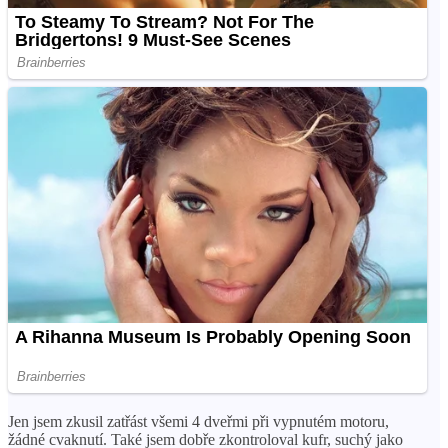
Jen jsem zkusil zatřást všemi 4 dveřmi při vypnutém motoru,
žádné cvaknutí. Také jsem dobře zkontroloval kufr, suchý jako