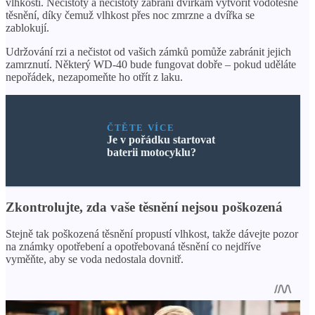
vlhkosti. Nečistoty a nečistoty zabrání dvířkám vytvořit vodotěsné
těsnění, díky čemuž vlhkost přes noc zmrzne a dvířka se
zablokují.
Udržování rzi a nečistot od vašich zámků pomůže zabránit jejich
zamrznutí. Některý WD-40 bude fungovat dobře – pokud uděláte
nepořádek, nezapomeňte ho otřít z laku.
ČTĚTE VÍCE
Je v pořádku startovat
baterii motocyklu?
Zkontrolujte, zda vaše těsnění nejsou poškozená
Stejně tak poškozená těsnění propustí vlhkost, takže dávejte pozor
na známky opotřebení a opotřebovaná těsnění co nejdříve
vyměňte, aby se voda nedostala dovnitř.