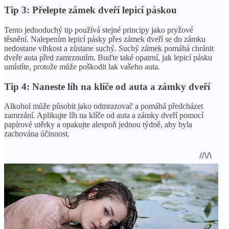
Tip 3: Přelepte zámek dveří lepicí páskou
Tento jednoduchý tip používá stejné principy jako pryžové
těsnění. Nalepením lepicí pásky přes zámek dveří se do zámku
nedostane vlhkost a zůstane suchý. Suchý zámek pomáhá chránit
dveře auta před zamrznutím. Buďte také opatrní, jak lepicí pásku
umístíte, protože může poškodit lak vašeho auta.
Tip 4: Naneste líh na klíče od auta a zámky dveří
Alkohol může působit jako odmrazovač a pomáhá předcházet
zamrzání. Aplikujte líh na klíče od auta a zámky dveří pomocí
papírové utěrky a opakujte alespoň jednou týdně, aby byla
zachována účinnost.