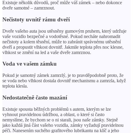
Existuje několik důvodů, proč může váš zámek – nebo dokonce
dveře samotné – zamrznout.
Nečistoty uvnitř rámu dveří
Dveře vašeho auta jsou utěsněny gumovým pruhem, který udržuje
vaše vozidlo bezpečné a vodotěsné. Pokud necháte nahromadit
nečistoty a kolem těsnění, může to zabránit správnému utěsnění
dveří a propustit vlhkost dovnitř. Jakmile teplota přes noc klesne,
vlhkost se změní na led a vaše dveře zamrznou.
Voda ve vašem zámku
Pokud je samotný zámek zamrzlý, je to pravděpodobně proto, že
se voda nebo vlhkost dostala dovnitř mechanismu a zamrzla, když
teplota klesla.
Nedostatečně často mazání
Existuje spousta běžných problémů s autem, kterým se lze
vyhnout pravidelnou údržbou, a oblast, o které si často
nemyslíme, že bychom se o ni starali, jsou naše zámky. Stejně
jako každá jiná část vašeho vozidla, zámky vyžadují pravidelnou
péči. Nanesením suchého grafitového lubrikantu na klíč a jeho