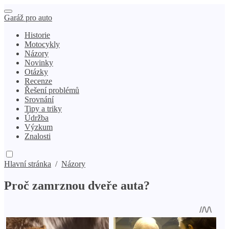
Garáž pro auto
Historie
Motocykly
Názory
Novinky
Otázky
Recenze
Řešení problémů
Srovnání
Tipy a triky
Údržba
Výzkum
Znalosti
Hlavní stránka
/
Názory
Proč zamrznou dveře auta?