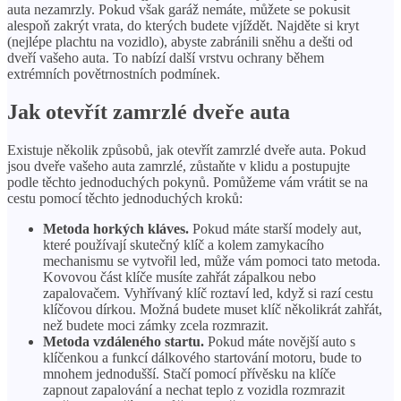
auta nezamrzly. Pokud však garáž nemáte, můžete se pokusit
alespoň zakrýt vrata, do kterých budete vjíždět. Najděte si kryt
(nejlépe plachtu na vozidlo), abyste zabránili sněhu a dešti od
dveří vašeho auta. To nabízí další vrstvu ochrany během
extrémních povětrnostních podmínek.
Jak otevřít zamrzlé dveře auta
Existuje několik způsobů, jak otevřít zamrzlé dveře auta. Pokud
jsou dveře vašeho auta zamrzlé, zůstaňte v klidu a postupujte
podle těchto jednoduchých pokynů. Pomůžeme vám vrátit se na
cestu pomocí těchto jednoduchých kroků:
Metoda horkých kláves.
Pokud máte starší modely aut,
které používají skutečný klíč a kolem zamykacího
mechanismu se vytvořil led, může vám pomoci tato metoda.
Kovovou část klíče musíte zahřát zápalkou nebo
zapalovačem. Vyhřívaný klíč roztaví led, když si razí cestu
klíčovou dírkou. Možná budete muset klíč několikrát zahřát,
než budete moci zámky zcela rozmrazit.
Metoda vzdáleného startu.
Pokud máte novější auto s
klíčenkou a funkcí dálkového startování motoru, bude to
mnohem jednodušší. Stačí pomocí přívěsku na klíče
zapnout zapalování a nechat teplo z vozidla rozmrazit