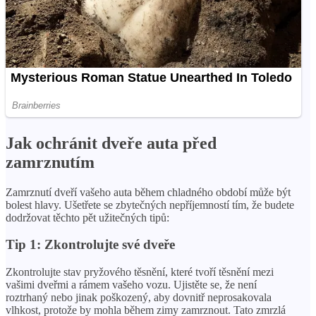
Jak ochránit dveře auta před
zamrznutím
Zamrznutí dveří vašeho auta během chladného období může být
bolest hlavy. Ušetřete se zbytečných nepříjemností tím, že budete
dodržovat těchto pět užitečných tipů:
Tip 1: Zkontrolujte své dveře
Zkontrolujte stav pryžového těsnění, které tvoří těsnění mezi
vašimi dveřmi a rámem vašeho vozu. Ujistěte se, že není
roztrhaný nebo jinak poškozený, aby dovnitř neprosakovala
vlhkost, protože by mohla během zimy zamrznout. Tato zmrzlá