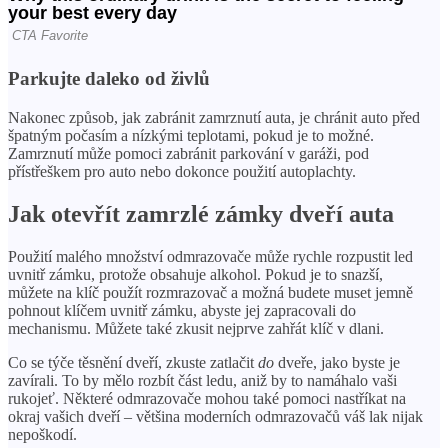
Parkujte daleko od živlů
Nakonec způsob, jak zabránit zamrznutí auta, je chránit auto před
špatným počasím a nízkými teplotami, pokud je to možné.
Zamrznutí může pomoci zabránit parkování v garáži, pod
přístřeškem pro auto nebo dokonce použití autoplachty.
Jak otevřít zamrzlé zámky dveří auta
Použití malého množství odmrazovače může rychle rozpustit led
uvnitř zámku, protože obsahuje alkohol. Pokud je to snazší,
můžete na klíč použít rozmrazovač a možná budete muset jemně
pohnout klíčem uvnitř zámku, abyste jej zapracovali do
mechanismu. Můžete také zkusit nejprve zahřát klíč v dlani.
Co se týče těsnění dveří, zkuste zatlačit
do
dveře, jako byste je
zavírali. To by mělo rozbít část ledu, aniž by to namáhalo vaši
rukojeť. Některé odmrazovače mohou také pomoci nastříkat na
okraj vašich dveří – většina moderních odmrazovačů váš lak nijak
nepoškodí.