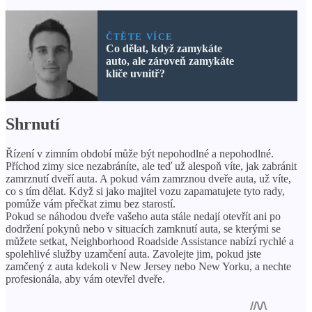
ČTĚTE VÍCE
Co dělat, když zamykáte
auto, ale zároveň zamykáte
klíče uvnitř?
Shrnutí
Řízení v zimním období může být nepohodlné a nepohodlné.
Příchod zimy sice nezabráníte, ale teď už alespoň víte, jak zabránit
zamrznutí dveří auta. A pokud vám zamrznou dveře auta, už víte,
co s tím dělat. Když si jako majitel vozu zapamatujete tyto rady,
pomůže vám přečkat zimu bez starostí.
Pokud se náhodou dveře vašeho auta stále nedají otevřít ani po
dodržení pokynů nebo v situacích zamknutí auta, se kterými se
můžete setkat, Neighborhood Roadside Assistance nabízí rychlé a
spolehlivé služby uzamčení auta. Zavolejte jim, pokud jste
zamčený z auta kdekoli v New Jersey nebo New Yorku, a nechte
profesionála, aby vám otevřel dveře.