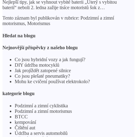
Nejlepší tipy, jak se vyhnout vybité baterii „Úterý s vybitou
baterií“ neboli 2. ledna zažije tisíce motoristů šok z…
Tento záznam byl publikován v rubrice: Podzimní a zimní
motorismus, Motorismus
Hledat na blogu
Nejnovější příspěvky z našeho blogu
Co jsou hybridní vozy a jak fungují?
DIY údržba motocyklů
Jak projíždět zatopené silnice
Co jsou plešaté pneumatiky?
Mohu ke cvičení používat elektrokolo?
kategorie blogu
Podzimní a zimní cyklistika
Podzimní a zimní motorismus
BTCC
kempování
Čištění aut
Údržba a servis automobilů