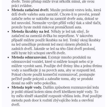
dveře. Tento přístup může trvat několik minut, ale svou
práci zvládne.
Metoda zatlačení dveří
. Musíte prolomit vrstvu ledu, která
drží dveře vašeho auta zamrzlé. Chcete-li to provést, jemně
zatlačte nebo se nakloňte na zamrzlé dveře auta, dokud se
led neuvolní. Nemusíte vyvíjet příliš velký tlak a silně tlačit,
protože byste mohli riskovat promáčknutí auta.
Metoda škrabky na led
. Někdy je led tak silný, že
zatlačení na zamrzlá dvířka ho neprořízne. V takovém
případě můžete použít škrabku na led. Tenký okraj škrabky
na led umožňuje prolomit led mezi rámem předních a
zadních dveří. Jakmile se led na této části dveří prolomí,
měli byste být schopni otevřít dveře.
Metoda odmrazování.
Existuje mnoho produktů na
odmrazování vozidel, které si můžete koupit nebo si je
můžete vyrobit sami. Použijte dvě třetiny lihu a jednu třetinu
vody a nastříkejte ji na povrch auta, aby se rozpustil led.
Pokud chcete použít komerční rozmrazovač, postupujte
pečlivě podle pokynů a zabraňte tomu, aby se produkt
dostal na oděv nebo pokožku.
Metoda teplé vody.
Dalším způsobem rozmrazování ledu
je polití oblastí kolem rámu dveří kbelíkem teplé vody. To
by mělo téměř okamžitě rozpustit většinu ledu. Poté použijte
metodu push door k rozbití zbývajícího ledu a otevření
dveří.