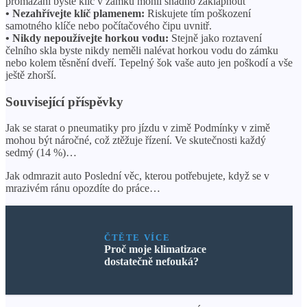
promazání byste klíč v zámku mohli snadno zaklapnout
• Nezahřívejte klíč plamenem:
Riskujete tím poškození
samotného klíče nebo počítačového čipu uvnitř.
• Nikdy nepoužívejte horkou vodu:
Stejně jako roztavení
čelního skla byste nikdy neměli nalévat horkou vodu do zámku
nebo kolem těsnění dveří. Tepelný šok vaše auto jen poškodí a vše
ještě zhorší.
Související příspěvky
Jak se starat o pneumatiky pro jízdu v zimě Podmínky v zimě
mohou být náročné, což ztěžuje řízení. Ve skutečnosti každý
sedmý (14 %)…
Jak odmrazit auto Poslední věc, kterou potřebujete, když se v
mrazivém ránu opozdíte do práce…
ČTĚTE VÍCE
Proč moje klimatizace
dostatečně nefouká?