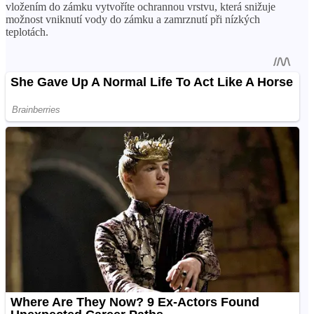
vložením do zámku vytvoříte ochrannou vrstvu, která snižuje
možnost vniknutí vody do zámku a zamrznutí při nízkých
teplotách.