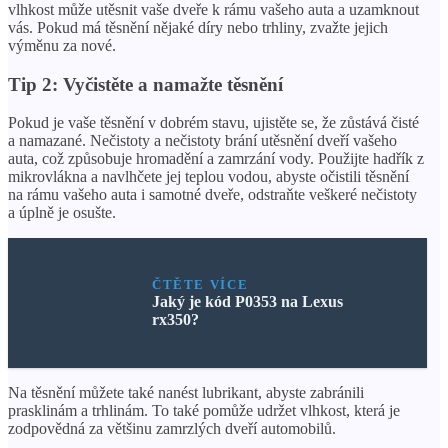
vlhkost může utěsnit vaše dveře k rámu vašeho auta a uzamknout
vás. Pokud má těsnění nějaké díry nebo trhliny, zvažte jejich
výměnu za nové.
Tip 2: Vyčistěte a namažte těsnění
Pokud je vaše těsnění v dobrém stavu, ujistěte se, že zůstává čisté
a namazané. Nečistoty a nečistoty brání utěsnění dveří vašeho
auta, což způsobuje hromadění a zamrzání vody. Použijte hadřík z
mikrovlákna a navlhčete jej teplou vodou, abyste očistili těsnění
na rámu vašeho auta i samotné dveře, odstraňte veškeré nečistoty
a úplně je osušte.
ČTĚTE VÍCE
Jaký je kód P0353 na Lexus
rx350?
Na těsnění můžete také nanést lubrikant, abyste zabránili
prasklinám a trhlinám. To také pomůže udržet vlhkost, která je
zodpovědná za většinu zamrzlých dveří automobilů.