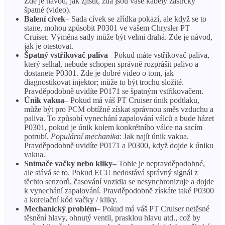
Zde je návod, jak zjistit, zda jsou vaše kabely zástrčky
špatné (video).
Balení cívek
– Sada cívek se zřídka pokazí, ale když se to
stane, mohou způsobit P0301 ve vašem Chrysler PT
Cruiser. Výměna sady může být velmi drahá. Zde je návod,
jak je otestovat.
Špatný vstřikovač paliva
– Pokud máte vstřikovač paliva,
který selhal, nebude schopen správně rozprášit palivo a
dostanete P0301. Zde je dobré video o tom, jak
diagnostikovat injektor; může to být trochu složité.
Pravděpodobně uvidíte P0171 se špatným vstřikovačem.
Únik vakua
– Pokud má váš PT Cruiser únik podtlaku,
může být pro PCM obtížné získat správnou směs vzduchu a
paliva. To způsobí vynechání zapalování válců a bude házet
P0301, pokud je únik kolem konkrétního válce na sacím
potrubí.
Populární mechanika
: Jak najít únik vakua.
Pravděpodobně uvidíte P0171 a P0300, když dojde k úniku
vakua.
Snímače vačky nebo kliky
– Tohle je nepravděpodobné,
ale stává se to. Pokud ECU nedostává správný signál z
těchto senzorů, časování vozidla se nesynchronizuje a dojde
k vynechání zapalování. Pravděpodobně získáte také P0300
a korelační kód vačky / kliky.
Mechanický problém
– Pokud má váš PT Cruiser netěsné
těsnění hlavy, ohnutý ventil, prasklou hlavu atd., což by