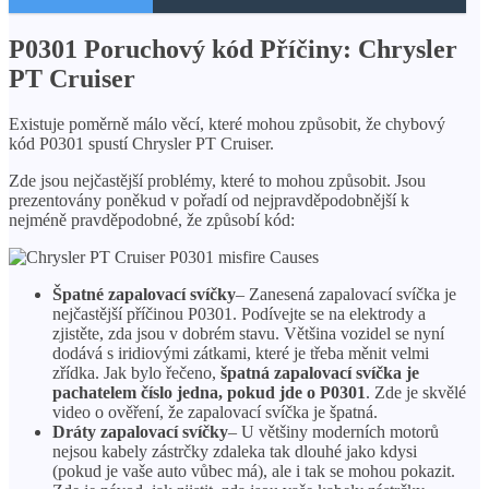
P0301 Poruchový kód Příčiny: Chrysler
PT Cruiser
Existuje poměrně málo věcí, které mohou způsobit, že chybový
kód P0301 spustí Chrysler PT Cruiser.
Zde jsou nejčastější problémy, které to mohou způsobit. Jsou
prezentovány poněkud v pořadí od nejpravděpodobnější k
nejméně pravděpodobné, že způsobí kód:
Špatné zapalovací svíčky
– Zanesená zapalovací svíčka je
nejčastější příčinou P0301. Podívejte se na elektrody a
zjistěte, zda jsou v dobrém stavu. Většina vozidel se nyní
dodává s iridiovými zátkami, které je třeba měnit velmi
zřídka. Jak bylo řečeno,
špatná zapalovací svíčka je
pachatelem číslo jedna, pokud jde o P0301
. Zde je skvělé
video o ověření, že zapalovací svíčka je špatná.
Dráty zapalovací svíčky
– U většiny moderních motorů
nejsou kabely zástrčky zdaleka tak dlouhé jako kdysi
(pokud je vaše auto vůbec má), ale i tak se mohou pokazit.