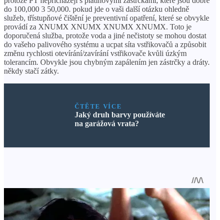
protože PT nepřicházejí s platinovými zástrčkami, které jsou dobré
do 100,000 3 50,000. pokud jde o vaši další otázku ohledně
služeb, třístupňové čištění je preventivní opatření, které se obvykle
provádí za XNUMX XNUMX XNUMX XNUMX. Toto je
doporučená služba, protože voda a jiné nečistoty se mohou dostat
do vašeho palivového systému a ucpat síta vstřikovačů a způsobit
změnu rychlosti otevírání/zavírání vstřikovače kvůli úzkým
tolerancím. Obvykle jsou chybným zapálením jen zástrčky a dráty.
někdy stačí zátky.
ČTĚTE VÍCE
Jaký druh barvy používáte
na garážová vrata?