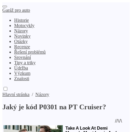
Garáž pro auto
Historie
Motocykly
Názory
Novinky
Otázky
Recenze
Řešení problémů
Srovnání
Tipy a triky
Údržba
Výzkum
Znalosti
Hlavní stránka
/
Názory
Jaký je kód P0301 na PT Cruiser?