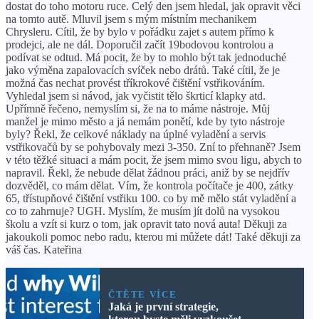
dostat do toho motoru ruce. Celý den jsem hledal, jak opravit věci
na tomto autě. Mluvil jsem s mým místním mechanikem
Chrysleru. Cítil, že by bylo v pořádku zajet s autem přímo k
prodejci, ale ne dál. Doporučil začít 19bodovou kontrolou a
podívat se odtud. Má pocit, že by to mohlo být tak jednoduché
jako výměna zapalovacích svíček nebo drátů. Také cítil, že je
možná čas nechat provést tříkrokové čištění vstřikováním.
Vyhledal jsem si návod, jak vyčistit tělo škrticí klapky atd.
Upřímně řečeno, nemyslím si, že na to máme nástroje. Můj
manžel je mimo město a já nemám ponětí, kde by tyto nástroje
byly? Řekl, že celkové náklady na úplné vyladění a servis
vstřikovačů by se pohybovaly mezi 3-350. Zní to přehnaně? Jsem
v této těžké situaci a mám pocit, že jsem mimo svou ligu, abych to
napravil. Řekl, že nebude dělat žádnou práci, aniž by se nejdřív
dozvěděl, co mám dělat. Vím, že kontrola počítače je 400, zátky
65, třístupňové čištění vstřiku 100. co by mě mělo stát vyladění a
co to zahrnuje? UGH. Myslím, že musím jít dolů na vysokou
školu a vzít si kurz o tom, jak opravit tato nová auta! Děkuji za
jakoukoli pomoc nebo radu, kterou mi můžete dát! Také děkuji za
váš čas. Kateřina
ČTĚTE VÍCE
Jaká je první strategie,