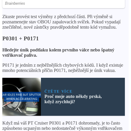
Zkuste provést test výměny z předchozí části. Při výměně si
poznamenejte stav OBOU zapalovacích svíček. Pokud vypadají
znečištěné, nové zástrčky pravděpodobně tento kód vymažou.
P0301 + P0171
Hledejte únik podtlaku kolem prvního válce nebo špatný
vstřikovač paliva.
P0171 je jedním z nejběžnějších chybových kódů. I když existuje
mnoho potenciálních příčin P0171, nejběžnější je únik vakua.
ČTĚTE VÍCE
Proč moje auto někdy prská,
když zrychluji?
Když má váš PT Cruiser P0301 a P0171 dohromady, je to často
způsobeno ucpaným nebo nedostatečně výkonným vstřikovačem