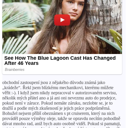
obchodní zastoupení jsou z nějakého důvodu známá jako
„krádeže“. Řekl jsem blízkému mechanikovi, kterému můžete
věřit :-). I když jsem nikdy nepracoval v autorizovaném servisu,
několik mých přátel ano a já ani oni nevezmu auto do prodejce,
pokud není v záruce. Pokud nemáte záruku, nezlobte se, je to
dražší a podle mých zkušeností je jejich práce podprůměrná.
Bohužel nejsem příliš obeznámen s pt cruiserem, který na nich
prováděl pouze výměny oleje, takže se opravdu necítím pohodlně
dávat mnoho rad, aniž bych auto osobně viděl. Pokud si pamatuji,