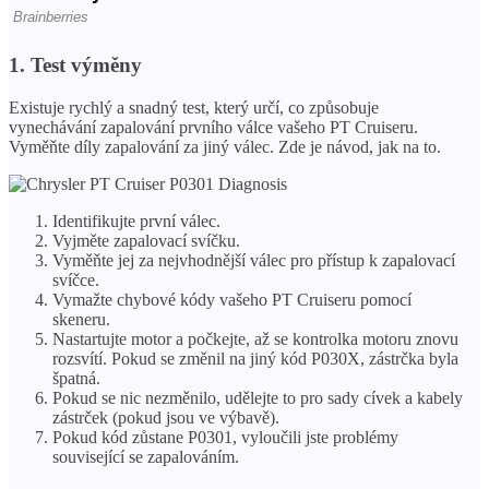
1. Test výměny
Existuje rychlý a snadný test, který určí, co způsobuje
vynechávání zapalování prvního válce vašeho PT Cruiseru.
Vyměňte díly zapalování za jiný válec. Zde je návod, jak na to.
Identifikujte první válec.
Vyjměte zapalovací svíčku.
Vyměňte jej za nejvhodnější válec pro přístup k zapalovací
svíčce.
Vymažte chybové kódy vašeho PT Cruiseru pomocí
skeneru.
Nastartujte motor a počkejte, až se kontrolka motoru znovu
rozsvítí. Pokud se změnil na jiný kód P030X, zástrčka byla
špatná.
Pokud se nic nezměnilo, udělejte to pro sady cívek a kabely
zástrček (pokud jsou ve výbavě).
Pokud kód zůstane P0301, vyloučili jste problémy
související se zapalováním.