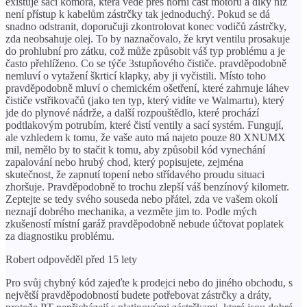
existuje sací komora, která vede přes horní část motoru a díky níž
není přístup k kabelům zástrčky tak jednoduchý. Pokud se dá
snadno odstranit, doporučuji zkontrolovat konec vodičů zástrčky,
zda neobsahuje olej. To by naznačovalo, že kryt ventilu prosakuje
do prohlubní pro zátku, což může způsobit váš typ problému a je
často přehlíženo. Co se týče 3stupňového čističe. pravděpodobně
nemluví o vytažení škrticí klapky, aby ji vyčistili. Místo toho
pravděpodobně mluví o chemickém ošetření, které zahrnuje láhev
čističe vstřikovačů (jako ten typ, který vidíte ve Walmartu), který
jde do plynové nádrže, a další rozpouštědlo, které prochází
podtlakovým potrubím, které čistí ventily a sací systém. Fungují,
ale vzhledem k tomu, že vaše auto má najeto pouze 80 XNUMX
mil, nemělo by to stačit k tomu, aby způsobil kód vynechání
zapalování nebo hrubý chod, který popisujete, zejména
skutečnost, že zapnutí topení nebo střídavého proudu situaci
zhoršuje. Pravděpodobně to trochu zlepší váš benzínový kilometr.
Zeptejte se tedy svého souseda nebo přátel, zda ve vašem okolí
neznají dobrého mechanika, a vezměte jim to. Podle mých
zkušeností místní garáž pravděpodobně nebude účtovat poplatek
za diagnostiku problému.
Robert odpověděl před 15 lety
Pro svůj chybný kód zajeďte k prodejci nebo do jiného obchodu, s
největší pravděpodobností budete potřebovat zástrčky a dráty,