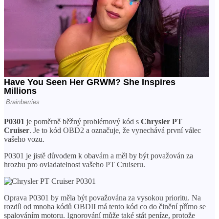
P0301
je poměrně běžný problémový kód s
Chrysler PT
Cruiser
. Je to kód OBD2 a označuje, že vynechává první válec
vašeho vozu.
P0301 je jistě důvodem k obavám a měl by být považován za
hrozbu pro ovladatelnost vašeho PT Cruiseru.
Oprava P0301 by měla být považována za vysokou prioritu. Na
rozdíl od mnoha kódů OBDII má tento kód co do činění přímo se
spalováním motoru. Ignorování může také stát peníze, protože