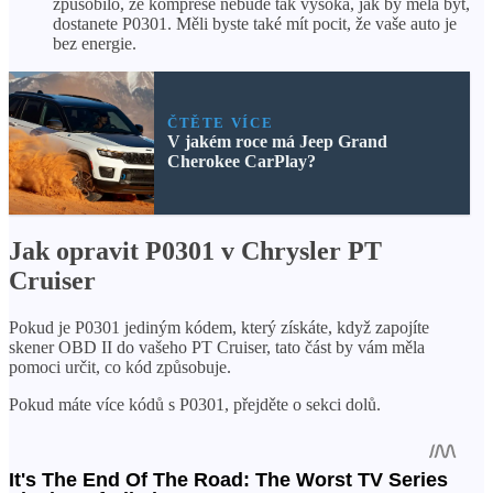
způsobilo, že komprese nebude tak vysoká, jak by měla být,
dostanete P0301. Měli byste také mít pocit, že vaše auto je
bez energie.
ČTĚTE VÍCE
V jakém roce má Jeep Grand
Cherokee CarPlay?
Jak opravit P0301 v Chrysler PT
Cruiser
Pokud je P0301 jediným kódem, který získáte, když zapojíte
skener OBD II do vašeho PT Cruiser, tato část by vám měla
pomoci určit, co kód způsobuje.
Pokud máte více kódů s P0301, přejděte o sekci dolů.