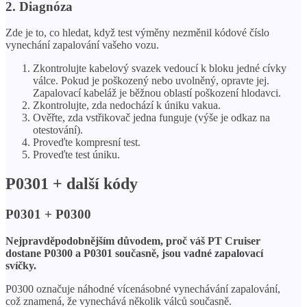
2. Diagnóza
Zde je to, co hledat, když test výměny nezměnil kódové číslo
vynechání zapalování vašeho vozu.
Zkontrolujte kabelový svazek vedoucí k bloku jedné cívky
válce. Pokud je poškozený nebo uvolněný, opravte jej.
Zapalovací kabeláž je běžnou oblastí poškození hlodavci.
Zkontrolujte, zda nedochází k úniku vakua.
Ověřte, zda vstřikovač jedna funguje (výše je odkaz na
otestování).
Proveďte kompresní test.
Proveďte test úniku.
P0301 + další kódy
P0301 + P0300
Nejpravděpodobnějším důvodem, proč váš PT Cruiser
dostane P0300 a P0301 současně, jsou vadné zapalovací
svíčky.
P0300 označuje náhodné vícenásobné vynechávání zapalování,
což znamená, že vynechává několik válců současně.