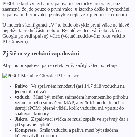
P0301 je kód vynechání zapalování specifický pro válec, což
znamená, že jde pouze o první válec, u kterého došlo k vynechání
zapalování. První válec je obvykle nejblíže k přední části motoru.
U motorů s konfigurací „V“ to bude obvykle první válec na hlavě
nejblíže k přední části motoru. Rychlé vyhledávání obrázků na
Googlu potvrdí správný válec (včetně modelového roku vašeho
PT Cruiseru).
Zjištěno vynechání zapalování
Aby motor spaloval palivo efektivně, každý válec potřebuje:
Palivo
– Ve správném množství (asi 14.7 dílů vzduchu na
jeden díl paliva).
vzduch
– Musí být měřen snímačem hmotnostního průtoku
vzduchu nebo snímačem MAP, aby řídicí modul hnacího
ústrojí (PCM) přesně věděl, kolik vzduchu má vpustit do
spalovací komory.
Jiskra
– Zapalovací svíčka se musí zapálit ve správný čas a
při správné teplotě.
Komprese
– Směs vzduchu a paliva musí být stlačena
během zdvihu motoru.