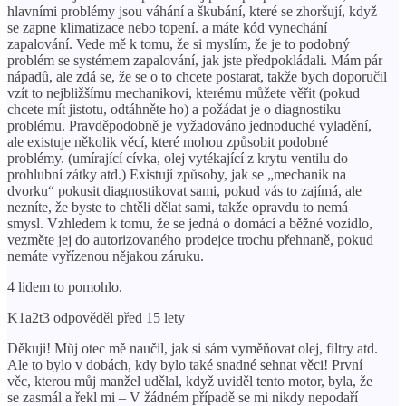
hlavními problémy jsou váhání a škubání, které se zhoršují, když
se zapne klimatizace nebo topení. a máte kód vynechání
zapalování. Vede mě k tomu, že si myslím, že je to podobný
problém se systémem zapalování, jak jste předpokládali. Mám pár
nápadů, ale zdá se, že se o to chcete postarat, takže bych doporučil
vzít to nejbližšímu mechanikovi, kterému můžete věřit (pokud
chcete mít jistotu, odtáhněte ho) a požádat je o diagnostiku
problému. Pravděpodobně je vyžadováno jednoduché vyladění,
ale existuje několik věcí, které mohou způsobit podobné
problémy. (umírající cívka, olej vytékající z krytu ventilu do
prohlubní zátky atd.) Existují způsoby, jak se „mechanik na
dvorku“ pokusit diagnostikovat sami, pokud vás to zajímá, ale
nezníte, že byste to chtěli dělat sami, takže opravdu to nemá
smysl. Vzhledem k tomu, že se jedná o domácí a běžné vozidlo,
vezměte jej do autorizovaného prodejce trochu přehnaně, pokud
nemáte vyřízenou nějakou záruku.
4 lidem to pomohlo.
K1a2t3 odpověděl před 15 lety
Děkuji! Můj otec mě naučil, jak si sám vyměňovat olej, filtry atd.
Ale to bylo v dobách, kdy bylo také snadné sehnat věci! První
věc, kterou můj manžel udělal, když uviděl tento motor, byla, že
se zasmál a řekl mi – V žádném případě se mi nikdy nepodaří