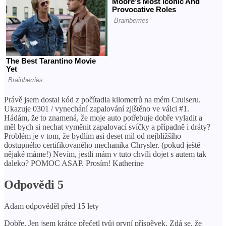
Právě jsem dostal kód z počítadla kilometrů na mém Cruiseru.
Ukazuje 0301 / vynechání zapalování zjištěno ve válci #1.
Hádám, že to znamená, že moje auto potřebuje dobře vyladit a
měl bych si nechat vyměnit zapalovací svíčky a případně i dráty?
Problém je v tom, že bydlím asi deset mil od nejbližšího
dostupného certifikovaného mechanika Chrysler. (pokud ještě
nějaké máme!) Nevím, jestli mám v tuto chvíli dojet s autem tak
daleko? POMOC ASAP. Prosím! Katherine
Odpovědi 5
Adam odpověděl před 15 lety
Dobře. Jen jsem krátce přečetl tvůj první příspěvek. Zdá se, že