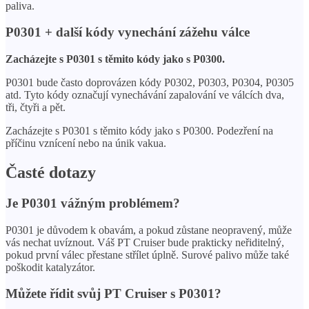
paliva.
P0301 + další kódy vynechání zážehu válce
Zacházejte s P0301 s těmito kódy jako s P0300.
P0301 bude často doprovázen kódy P0302, P0303, P0304, P0305
atd. Tyto kódy označují vynechávání zapalování ve válcích dva,
tři, čtyři a pět.
Zacházejte s P0301 s těmito kódy jako s P0300. Podezření na
příčinu vznícení nebo na únik vakua.
Časté dotazy
Je P0301 vážným problémem?
P0301 je důvodem k obavám, a pokud zůstane neopravený, může
vás nechat uvíznout. Váš PT Cruiser bude prakticky neřiditelný,
pokud první válec přestane střílet úplně. Surové palivo může také
poškodit katalyzátor.
Můžete řídit svůj PT Cruiser s P0301?