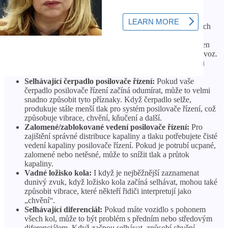
Běžné důvody pro toto:
Nízká kapalina posilovače řízení:
Jedním z nejčastějších
důvodů chvění při zatáčení je nízký výkon kapaliny v
posilovači řízení. Pokud je hladina kapaliny nízká, hřeben
posilovače řízení a čerpadlo nemají správný tlak pro provoz.
Mohlo by to také naznačovat netěsnost někde v systému
posilovače řízení, který bude nutné zkontrolovat.
Selhávající čerpadlo posilovače řízení:
Pokud vaše
čerpadlo posilovače řízení začíná odumírat, může to velmi
snadno způsobit tyto příznaky. Když čerpadlo selže,
produkuje stále menší tlak pro systém posilovače řízení, což
způsobuje vibrace, chvění, kňučení a další.
Zalomené/zablokované vedení posilovače řízení:
Pro
zajištění správné distribuce kapaliny a tlaku potřebujete čisté
vedení kapaliny posilovače řízení. Pokud je potrubí ucpané,
zalomené nebo netěsné, může to snížit tlak a průtok
kapaliny.
Vadné ložisko kola:
I když je nejběžnější zaznamenat
dunivý zvuk, když ložisko kola začíná selhávat, mohou také
způsobit vibrace, které někteří řidiči interpretují jako
„chvění“.
Selhávající diferenciál:
Pokud máte vozidlo s pohonem
všech kol, může to být problém s předním nebo středovým
diferenciálem. Když začnou selhávat, způsobí chvění,