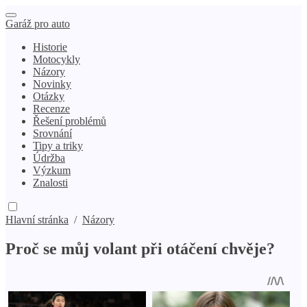
Garáž pro auto
Historie
Motocykly
Názory
Novinky
Otázky
Recenze
Řešení problémů
Srovnání
Tipy a triky
Údržba
Výzkum
Znalosti
Hlavní stránka
/
Názory
Proč se můj volant při otáčení chvěje?