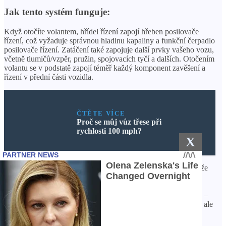
Jak tento systém funguje:
Když otočíte volantem, hřídel řízení zapojí hřeben posilovače
řízení, což vyžaduje správnou hladinu kapaliny a funkční čerpadlo
posilovače řízení. Zatáčení také zapojuje další prvky vašeho vozu,
včetně tlumičů/vzpěr, pružin, spojovacích tyčí a dalších. Otočením
volantu se v podstatě zapojí téměř každý komponent zavěšení a
řízení v přední části vozidla.
ČTĚTE VÍCE
Proč se můj vůz třese při
rychlosti 100 mph?
X
To dává velký smysl, protože musíte vzít v úvahu skutečnost, že
tyto součásti nejenže musí plnit svou funkci, ale musí být
dostatečně pevné, aby unesla přemisťující se hmotnost vašeho
vozidla (během zatáček se hmotnost vašeho vozu přerozděluje –
cítíte to jako síla, která vás táhne na jednu nebo druhou stranu, ale
totéž se stane s autem samotným).