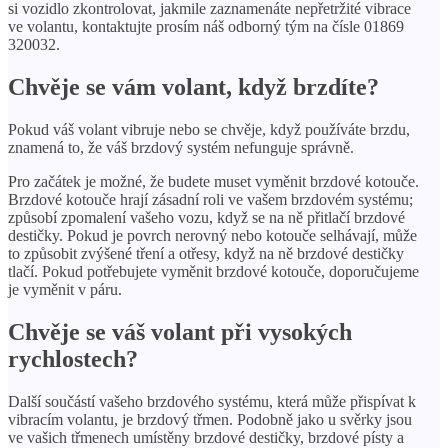
si vozidlo zkontrolovat, jakmile zaznamenáte nepřetržité vibrace
ve volantu, kontaktujte prosím náš odborný tým na čísle 01869
320032.
Chvěje se vám volant, když brzdíte?
Pokud váš volant vibruje nebo se chvěje, když používáte brzdu,
znamená to, že váš brzdový systém nefunguje správně.
Pro začátek je možné, že budete muset vyměnit brzdové kotouče.
Brzdové kotouče hrají zásadní roli ve vašem brzdovém systému;
způsobí zpomalení vašeho vozu, když se na ně přitlačí brzdové
destičky. Pokud je povrch nerovný nebo kotouče selhávají, může
to způsobit zvýšené tření a otřesy, když na ně brzdové destičky
tlačí. Pokud potřebujete vyměnit brzdové kotouče, doporučujeme
je vyměnit v páru.
Chvěje se váš volant při vysokých
rychlostech?
Další součástí vašeho brzdového systému, která může přispívat k
vibracím volantu, je brzdový třmen. Podobně jako u svěrky jsou
ve vašich třmenech umístěny brzdové destičky, brzdové písty a