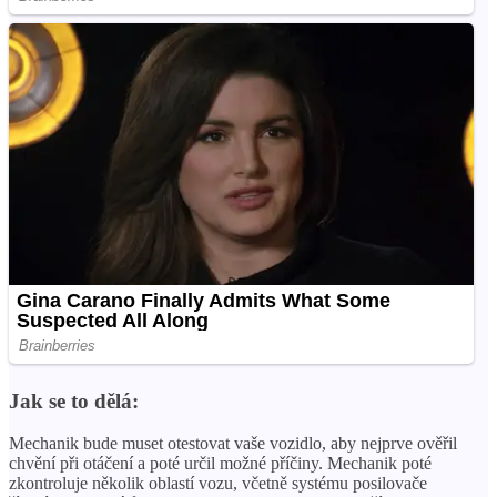
Jak se to dělá:
Mechanik bude muset otestovat vaše vozidlo, aby nejprve ověřil
chvění při otáčení a poté určil možné příčiny. Mechanik poté
zkontroluje několik oblastí vozu, včetně systému posilovače