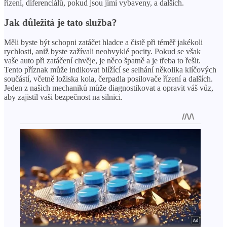
řízení, diferenciálů, pokud jsou jimi vybaveny, a dalších.
Jak důležitá je tato služba?
Měli byste být schopni zatáčet hladce a čistě při téměř jakékoli
rychlosti, aniž byste zažívali neobvyklé pocity. Pokud se však
vaše auto při zatáčení chvěje, je něco špatně a je třeba to řešit.
Tento příznak může indikovat blížící se selhání několika klíčových
součástí, včetně ložiska kola, čerpadla posilovače řízení a dalších.
Jeden z našich mechaniků může diagnostikovat a opravit váš vůz,
aby zajistil vaši bezpečnost na silnici.