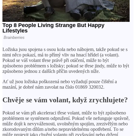
Ložiska jsou spojena s osou kola nebo nábojem, takže pokud se s
nimi něco pokazí, má to přímý vliv na hnací hřídel (a volant).
Pokud se váš volant třese právě při otáčení, může to být
způsobeno problémem s ložisky; pokud se třese jindy, může to být
způsobeno jednou z dalších příčin uvedených níže.
Ať už jsou ložiska poškozená nebo vyžadují pouze čištění a
mazání, je dobré nám zavolat na číslo 01869 320032.
Chvěje se vám volant, když zrychlujete?
Pokud se vám při akceleraci třese volant, může to být způsobeno
problémem se systémem odpružení. Pokud vše nefunguje správně,
může dojít k nevyváženosti, uvolněným spojům, zrezivělým nebo
zkorodovaným dílům a/nebo nepravidelnému opotřebení. To se
může projevit jako chvění volantu při zvyšování nebo držení