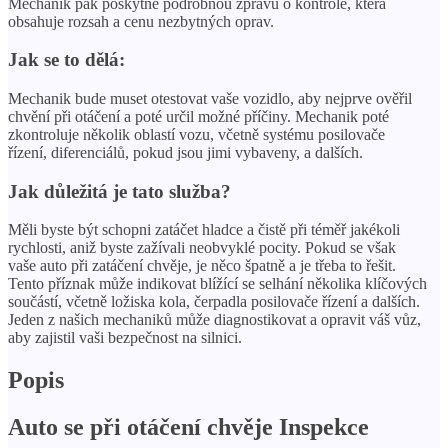
Mechanik pak poskytne podrobnou zprávu o kontrole, která
obsahuje rozsah a cenu nezbytných oprav.
Jak se to dělá:
Mechanik bude muset otestovat vaše vozidlo, aby nejprve ověřil
chvění při otáčení a poté určil možné příčiny. Mechanik poté
zkontroluje několik oblastí vozu, včetně systému posilovače
řízení, diferenciálů, pokud jsou jimi vybaveny, a dalších.
Jak důležitá je tato služba?
Měli byste být schopni zatáčet hladce a čistě při téměř jakékoli
rychlosti, aniž byste zažívali neobvyklé pocity. Pokud se však
vaše auto při zatáčení chvěje, je něco špatně a je třeba to řešit.
Tento příznak může indikovat blížící se selhání několika klíčových
součástí, včetně ložiska kola, čerpadla posilovače řízení a dalších.
Jeden z našich mechaniků může diagnostikovat a opravit váš vůz,
aby zajistil vaši bezpečnost na silnici.
Popis
Auto se při otáčení chvěje Inspekce