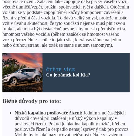
posilovače řízení. Zatáčení také zapojuje další prvky vašeho vozu,
včetně tlumičů/vzpěr, pružin, spojovacích tyčí a dalších. Otočením
volantu se v podstatě zapojí téměř každý komponent zavěšení a
řízení v přední části vozidla. To dává velký smysl, protože musíte
vzít v úvahu skutečnost, že tyto součásti nejenže musí plnit svou
funkci, ale musí být dostatečně pevné, aby unesla přemisťující se
hmotnost vašeho vozidla (během zatáček se hmotnost vašeho
vozu přerozděluje – cítíte to jako síla, která vás táhne na jednu
nebo druhou stranu, ale totéž se stane s autem samotným).
ČTĚTE VÍCE
Co je zámek kol Kia?
Běžné důvody pro toto:
Nízká kapalina posilovače řízení:
Jedním z nejčastějších
důvodů chvění při zatáčení je nízký výkon kapaliny v
posilovači řízení. Pokud je hladina kapaliny nízká, hřeben
posilovače řízení a čerpadlo nemají správný tlak pro provoz.
Mohlo by to také naznačovat netěsnost někde v systému