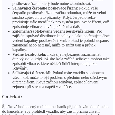
posilovače řízení, který bude nutné zkontrolovat.
Selhávající čerpadlo posilovače řízení:
Pokud vaše
čerpadlo posilovače řízení začíná odumírat, může to velmi
snadno způsobit tyto příznaky. Když čerpadlo selže,
produkuje stále menší tlak pro systém posilovače řízení, což
způsobuje vibrace, chvění, kňučení a další.
Zalomené/zablokované vedení posilovače řízení:
Pro
zajištění správné distribuce kapaliny a tlaku potřebujete čisté
vedení kapaliny posilovače řízení. Pokud je potrubí ucpané,
zalomené nebo netěsné, může to snížit tlak a průtok
kapaliny.
Vadné ložisko kola:
I když je nejběžnější zaznamenat
dunivý zvuk, když ložisko kola začíná selhávat, mohou také
způsobit vibrace, které někteří řidiči interpretují jako
„chvění“.
Selhávající diferenciál:
Pokud máte vozidlo s pohonem
všech kol, může to být problém s předním nebo středovým
diferenciálem. Když začnou selhávat, způsobí chvění,
zejména při stresu a napětí v zatáčce.
Co čekat:
Špičkově hodnocený mobilní mechanik přijede k vám domů nebo
do kanceláře, aby prohlédl vozidlo, aby zjistil příčinu chvění.