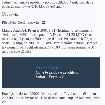
žádné mechanické problémy po dobu 29,000 4 mil, nám dává
pocit, že máme v AXNUMX skvělé auto!
Příspěvky členů rapowitz:
12
Mám 2 Audi A4. První je 2001 1.8T (frontrac) 5-sp manuál a
sleduji svůj MPG docela pozorně. Dostanu 24-25 MPG čisté
město a najel jsem jen 500 mil po dálnici. Při stabilních 70 jsem
dostal 34 mpg na 200+ mil. Když jsem se vrátil, nemohl jsem jet
tak pomalu. Při rychlosti mezi 70 a 100 mph jsem průměrně 31
mpg po celé dálnici.
ČTĚTE VÍCE
Co je to žaloba o zrychlení
Subaru Forester?
Právě jsme dostali A2006 Avant z roku 4. První tank měl kolem
20 MPG po celém městě. Tuto desku aktualizuji, až budeme jezdit
víc.