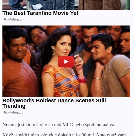
Nevím, jestli to má vliv na můj MPG nebo spotřebu paliva.
Když je nádrž plná, obvykle dojedu tak 400 mil. Auto používám