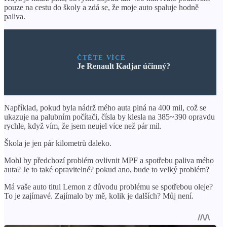
pouze na cestu do školy a zdá se, že moje auto spaluje hodně
paliva.
ČTĚTE VÍCE
Je Renault Kadjar účinný?
Například, pokud byla nádrž mého auta plná na 400 mil, což se
ukazuje na palubním počítači, čísla by klesla na 385~390 opravdu
rychle, když vím, že jsem neujel více než pár mil.
Škola je jen pár kilometrů daleko.
Mohl by předchozí problém ovlivnit MPF a spotřebu paliva mého
auta? Je to také opravitelné? pokud ano, bude to velký problém?
Má vaše auto titul Lemon z důvodu problému se spotřebou oleje?
To je zajímavé. Zajímalo by mě, kolik je dalších? Můj není.