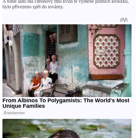
A tohle auto má citrónový titul kvůli té výměně pístních kroužků,
bylo přivezeno zpět do továrny.