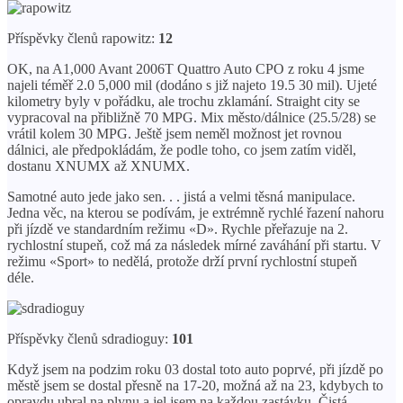
Příspěvky členů rapowitz:
12
OK, na A1,000 Avant 2006T Quattro Auto CPO z roku 4 jsme
najeli téměř 2.0 5,000 mil (dodáno s již najeto 19.5 30 mil). Ujeté
kilometry byly v pořádku, ale trochu zklamání. Straight city se
vypracoval na přibližně 70 MPG. Mix město/dálnice (25.5/28) se
vrátil kolem 30 MPG. Ještě jsem neměl možnost jet rovnou
dálnici, ale předpokládám, že podle toho, co jsem zatím viděl,
dostanu XNUMX až XNUMX.
Samotné auto jede jako sen. . . jistá a velmi těsná manipulace.
Jedna věc, na kterou se podívám, je extrémně rychlé řazení nahoru
při jízdě ve standardním režimu «D». Rychle přeřazuje na 2.
rychlostní stupeň, což má za následek mírné zaváhání při startu. V
režimu «Sport» to nedělá, protože drží první rychlostní stupeň
déle.
Příspěvky členů sdradioguy:
101
Když jsem na podzim roku 03 dostal toto auto poprvé, při jízdě po
městě jsem se dostal přesně na 17-20, možná až na 23, kdybych to
opravdu ubral na plynu a jel jsem na každou zastávku. Čistá