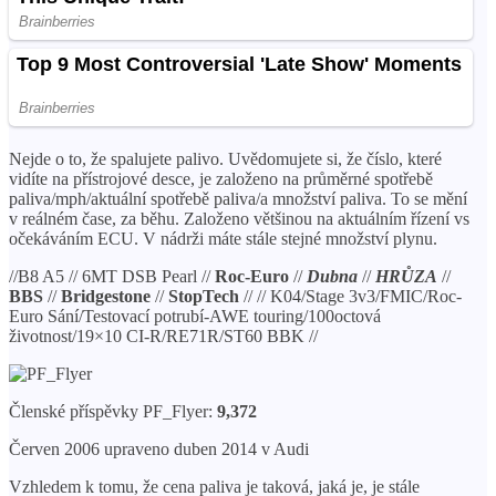
Nejde o to, že spalujete palivo. Uvědomujete si, že číslo, které
vidíte na přístrojové desce, je založeno na průměrné spotřebě
paliva/mph/aktuální spotřebě paliva/a množství paliva. To se mění
v reálném čase, za běhu. Založeno většinou na aktuálním řízení vs
očekáváním ECU. V nádrži máte stále stejné množství plynu.
//B8 A5 // 6MT DSB Pearl //
Roc-Euro
//
Dubna
//
HRŮZA
//
BBS
//
Bridgestone
//
StopTech
// // K04/Stage 3v3/FMIC/Roc-
Euro Sání/Testovací potrubí-AWE touring/100octová
životnost/19×10 CI-R/RE71R/ST60 BBK //
Členské příspěvky PF_Flyer:
9,372
Červen 2006 upraveno duben 2014 v Audi
Vzhledem k tomu, že cena paliva je taková, jaká je, je stále