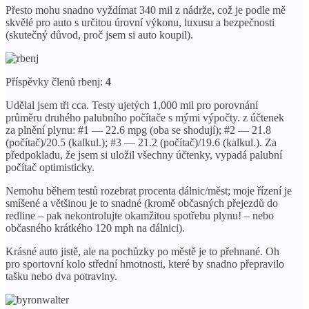
Přesto mohu snadno vyždímat 340 mil z nádrže, což je podle mě
skvělé pro auto s určitou úrovní výkonu, luxusu a bezpečnosti
(skutečný důvod, proč jsem si auto koupil).
Příspěvky členů rbenj:
4
Udělal jsem tři cca. Testy ujetých 1,000 mil pro porovnání
průměru druhého palubního počítače s mými výpočty. z účtenek
za plnění plynu: #1 — 22.6 mpg (oba se shodují); #2 — 21.8
(počítač)/20.5 (kalkul.); #3 — 21.2 (počítač)/19.6 (kalkul.). Za
předpokladu, že jsem si uložil všechny účtenky, vypadá palubní
počítač optimisticky.
Nemohu během testů rozebrat procenta dálnic/měst; moje řízení je
smíšené a většinou je to snadné (kromě občasných přejezdů do
redline – pak nekontrolujte okamžitou spotřebu plynu! – nebo
občasného krátkého 120 mph na dálnici).
Krásné auto jistě, ale na pochůzky po městě je to přehnané. Oh
pro sportovní kolo střední hmotnosti, které by snadno přepravilo
tašku nebo dva potraviny.