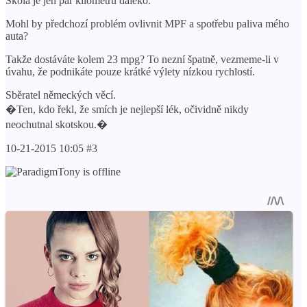
Škola je jen pár kilometrů daleko.
Mohl by předchozí problém ovlivnit MPF a spotřebu paliva mého
auta?
Takže dostáváte kolem 23 mpg? To nezní špatně, vezmeme-li v
úvahu, že podnikáte pouze krátké výlety nízkou rychlostí.
Sběratel německých věcí.
�Ten, kdo řekl, že smích je nejlepší lék, očividně nikdy
neochutnal skotskou.�
10-21-2015 10:05 #3