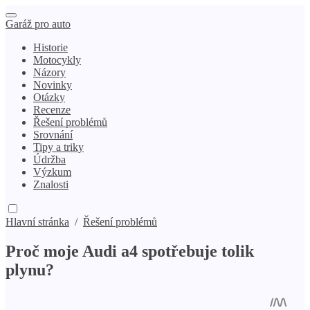
Garáž pro auto
Historie
Motocykly
Názory
Novinky
Otázky
Recenze
Řešení problémů
Srovnání
Tipy a triky
Údržba
Výzkum
Znalosti
Hlavní stránka
/
Řešení problémů
Proč moje Audi a4 spotřebuje tolik
plynu?