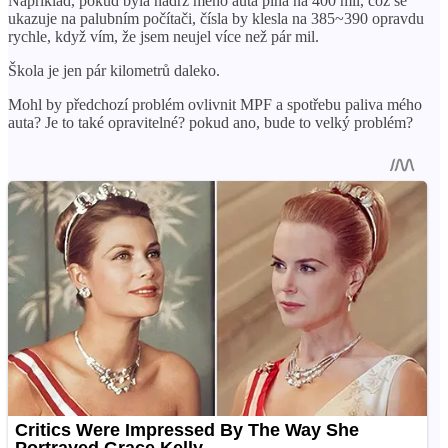
Například, pokud byla nádrž mého auta plná na 400 mil, což se
ukazuje na palubním počítači, čísla by klesla na 385~390 opravdu
rychle, když vím, že jsem neujel více než pár mil.
Škola je jen pár kilometrů daleko.
Mohl by předchozí problém ovlivnit MPF a spotřebu paliva mého
auta? Je to také opravitelné? pokud ano, bude to velký problém?