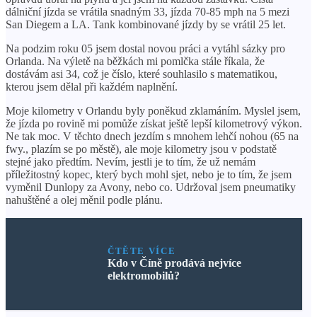
dálniční jízda se vrátila snadným 33, jízda 70-85 mph na 5 mezi
San Diegem a LA. Tank kombinované jízdy by se vrátil 25 let.
Na podzim roku 05 jsem dostal novou práci a vytáhl sázky pro
Orlanda. Na výletě na běžkách mi pomlčka stále říkala, že
dostávám asi 34, což je číslo, které souhlasilo s matematikou,
kterou jsem dělal při každém naplnění.
Moje kilometry v Orlandu byly poněkud zklamáním. Myslel jsem,
že jízda po rovině mi pomůže získat ještě lepší kilometrový výkon.
Ne tak moc. V těchto dnech jezdím s mnohem lehčí nohou (65 na
fwy., plazím se po městě), ale moje kilometry jsou v podstatě
stejné jako předtím. Nevím, jestli je to tím, že už nemám
příležitostný kopec, který bych mohl sjet, nebo je to tím, že jsem
vyměnil Dunlopy za Avony, nebo co. Udržoval jsem pneumatiky
nahuštěné a olej měnil podle plánu.
ČTĚTE VÍCE
Kdo v Číně prodává nejvíce
elektromobilů?