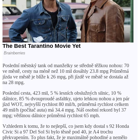
Poslední městský tank od manželky se středně těžkou nohou: 70
ve městě, cesty na méně než 10 mil dosáhly 23.8 mpg Průměrná
jízda ve městě je blíže k 26 mpg, při jízdě ve městě se dostala až
na 28 mpg.
Poslední cesta, 423 mil, 5 % lesních obslužných silnic, 10 %
dálnice, 85 % dvouproudé asfaltky, ujeto lehkou nohou a jen pár
jízd WOT, nejvyšší rychlost 80 mil/h, průměrná rychlost celkem
49 mil/h (počítač auta) má 34.4 mpg. Náš osobní rekord byl 37
mpg; většinou dálnice průměrná rychlost 65 mph.
Vzhledem k tomu, že to nejlepší, co jsem kdy dostal s 92 Honda
Civic Si a 97 Del Sol Si bylo těsně pod 40, je A4 trochu
překvapením. To plus fakt, že je maximálně pohodlné a nemělo