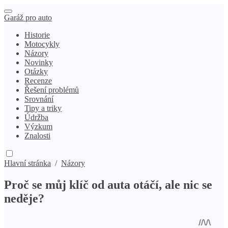
Garáž pro auto
Historie
Motocykly
Názory
Novinky
Otázky
Recenze
Řešení problémů
Srovnání
Tipy a triky
Údržba
Výzkum
Znalosti
Hlavní stránka
/
Názory
Proč se můj klíč od auta otáčí, ale nic se
neděje?