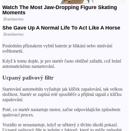
Posledním příznakem vybití baterie je blikání nebo stmívání
světlometů.
Když k tomu dojde, je pro startér často obtížné zařadit, což brání
automatickému nastartování.
Ucpaný palivový filtr
Startování automobilu vyžaduje jak klíček zapalování, tak velkou
složitost. Startér se zapíná relé spouštěče a přijímá signál z klíčku
zapalování.
Poté, co startér nastartuje motor, začne odpovídajícím způsobem
spalovací proces.
Vozidlo se nenastartuje, když se některý z těchto úkolů pokazí.
Ucpaný palivový filtr je jedním z faktorů, který to může způsobit,