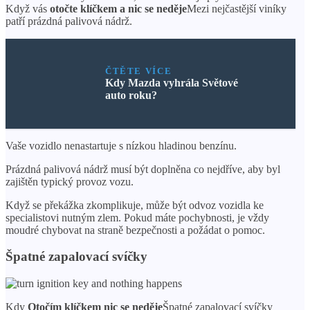
Když vás
otočte klíčkem a nic se neděje
Mezi nejčastější viníky
patří prázdná palivová nádrž.
ČTĚTE VÍCE
Kdy Mazda vyhrála Světové
auto roku?
Vaše vozidlo nenastartuje s nízkou hladinou benzínu.
Prázdná palivová nádrž musí být doplněna co nejdříve, aby byl
zajištěn typický provoz vozu.
Když se překážka zkomplikuje, může být odvoz vozidla ke
specialistovi nutným zlem. Pokud máte pochybnosti, je vždy
moudré chybovat na straně bezpečnosti a požádat o pomoc.
Špatné zapalovací svíčky
Kdy
Otočím klíčkem nic se neděje
Špatné zapalovací svíčky