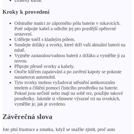
Drátěný kartáč
Kroky k provedení
Odstraňte matici ze záporného pólu baterie v rukavicích.
Poté odpojte kabel a odložte jej pro pozdější opětovné
sestavení.
Udělejte totéž s kladným pólem.
Sundejte držáky a svorky, které drží vaši aktuální baterii na
místě.
Vyjměte zastaralou/vadnou baterii z držáku a vyměňte ji za
novou.
Připojte přesně svorky a kabely.
Otočte klíčem zapalování a po zavření kapoty se pokuste
nastartovat automobil.
Tyto svorky mohou vyžadovat utěsnění antikorozním
tmelem a čištění pomocí čisticího prostředku na baterie.
Pokud jsou nečisté nebo mají na sobě rez, použijte takové
prostředky. Jakmile si všimnete výrazné rzi na svorkách,
vyměňte je, jak je uvedeno.
Závěrečná slova
Jste plní frustrace a zmatku, když se snažíte zjistit, proč auto