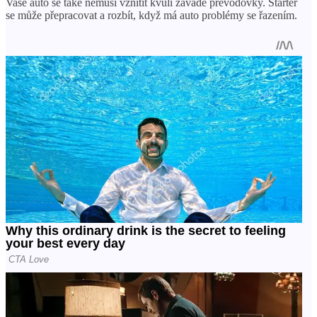
Vaše auto se také nemusí vznítit kvůli závadě převodovky. Startér
se může přepracovat a rozbít, když má auto problémy se řazením.