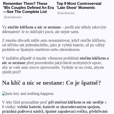
Vy
otočíte klíčkem a nic se nestane
– prošli jste někdy takovým
dilematem? Je to skličující pocit, ale nejste sami.
Z mnoha důvodů může auto nenastartovat, když otočíte klíčkem,
od něčeho tak jednoduchého, jako je vybitá baterie, až po vážný
problém se špatným startérem nebo alternátorem.
V každém případě si musíte všimnout problémů
otočím klíčkem a
nic se nestane
před provedením jakýchkoli nezbytných oprav,
aby se vaše auto znovu zprovoznilo. Vydejte se na cestu, abyste
zjistili proč!
Na klíč a nic se nestane: Co je špatně?
V této části prozradíme proč
při otočení klíčkem se nic neděje
s
8 viníky:
vybitá baterie, baterie se zkorodovaným spojem,
prázdná palivová nádrž, špatné zapalovací svíčky, přehřívání