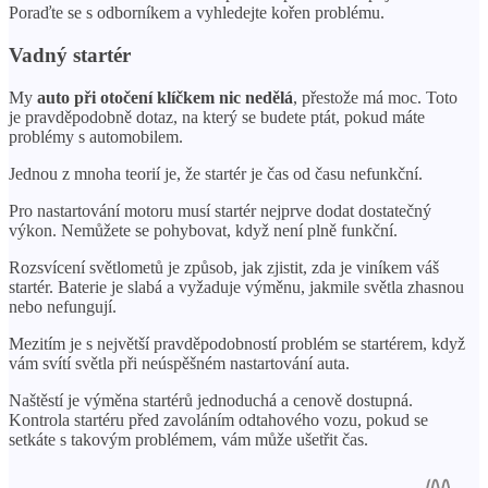
Poraďte se s odborníkem a vyhledejte kořen problému.
Vadný startér
My
auto při otočení klíčkem nic nedělá
, přestože má moc. Toto
je pravděpodobně dotaz, na který se budete ptát, pokud máte
problémy s automobilem.
Jednou z mnoha teorií je, že startér je čas od času nefunkční.
Pro nastartování motoru musí startér nejprve dodat dostatečný
výkon. Nemůžete se pohybovat, když není plně funkční.
Rozsvícení světlometů je způsob, jak zjistit, zda je viníkem váš
startér. Baterie je slabá a vyžaduje výměnu, jakmile světla zhasnou
nebo nefungují.
Mezitím je s největší pravděpodobností problém se startérem, když
vám svítí světla při neúspěšném nastartování auta.
Naštěstí je výměna startérů jednoduchá a cenově dostupná.
Kontrola startéru před zavoláním odtahového vozu, pokud se
setkáte s takovým problémem, vám může ušetřit čas.