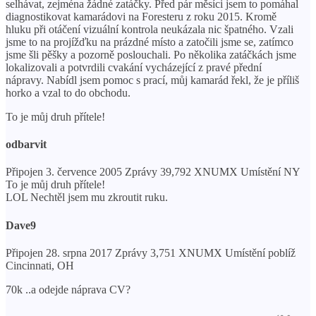
selhávat, zejména žádné zatáčky. Před pár měsíci jsem to pomáhal
diagnostikovat kamarádovi na Foresteru z roku 2015. Kromě
hluku při otáčení vizuální kontrola neukázala nic špatného. Vzali
jsme to na projížďku na prázdné místo a zatočili jsme se, zatímco
jsme šli pěšky a pozorně poslouchali. Po několika zatáčkách jsme
lokalizovali a potvrdili cvakání vycházející z pravé přední
nápravy. Nabídl jsem pomoc s prací, můj kamarád řekl, že je příliš
horko a vzal to do obchodu.
To je můj druh přítele!
odbarvit
Připojen 3. července 2005 Zprávy 39,792 XNUMX Umístění NY
To je můj druh přítele!
LOL Nechtěl jsem mu zkroutit ruku.
Dave9
Připojen 28. srpna 2017 Zprávy 3,751 XNUMX Umístění poblíž
Cincinnati, OH
70k ..a odejde náprava CV?