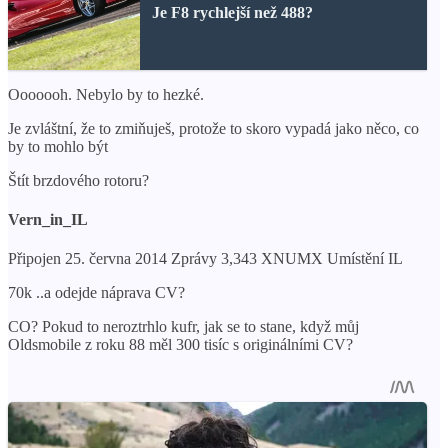
Je F8 rychlejší než 488?
Ooooooh. Nebylo by to hezké.
Je zvláštní, že to zmiňuješ, protože to skoro vypadá jako něco, co
by to mohlo být
Štít brzdového rotoru?
Vern_in_IL
Připojen 25. června 2014 Zprávy 3,343 XNUMX Umístění IL
70k ..a odejde náprava CV?
CO? Pokud to neroztrhlo kufr, jak se to stane, když můj
Oldsmobile z roku 88 měl 300 tisíc s originálními CV?