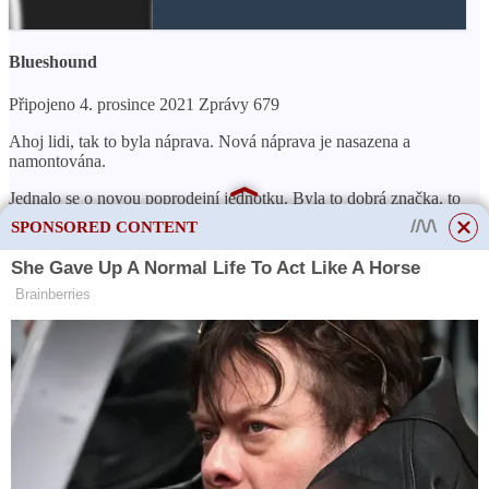
Blueshound
Připojeno 4. prosince 2021 Zprávy 679
Ahoj lidi, tak to byla náprava. Nová náprava je nasazena a
namontována.
Jednalo se o novou poprodejní jednotku. Byla to dobrá značka. to
jméno mi vypadne z hlavy.
SPONSORED CONTENT
Moje otázka, je v pořádku, že nová osa je zhruba o 3 mm tlustší
než osa OEM?
Je to bestie! Neumím si představit, dokud má CV stále stejnou
velikost, úhel atd.
Krásně se to nainstalovalo bez problémů.
Pěkné, mělo by to být v pořádku. Průměr nápravy nic
neovlivňuje, pokud tlumič nikde nedrhne.
Stále používají ty p-i-t-a válečky, aby to přidržely k transaxle?