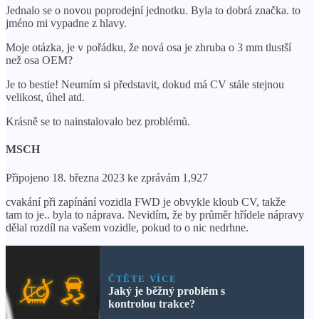
Jednalo se o novou poprodejní jednotku. Byla to dobrá značka. to
jméno mi vypadne z hlavy.
Moje otázka, je v pořádku, že nová osa je zhruba o 3 mm tlustší
než osa OEM?
Je to bestie! Neumím si představit, dokud má CV stále stejnou
velikost, úhel atd.
Krásně se to nainstalovalo bez problémů.
MSCH
Připojeno 18. března 2023 ke zprávám 1,927
cvakání při zapínání vozidla FWD je obvykle kloub CV, takže
tam to je.. byla to náprava. Nevidím, že by průměr hřídele nápravy
dělal rozdíl na vašem vozidle, pokud to o nic nedrhne.
ČTĚTE VÍCE
Jaký je běžný problém s
kontrolou trakce?