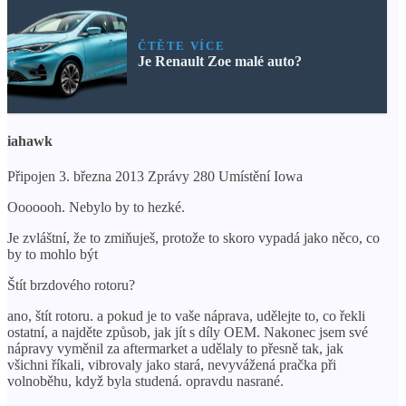
ČTĚTE VÍCE
Je Renault Zoe malé auto?
iahawk
Připojen 3. března 2013 Zprávy 280 Umístění Iowa
Ooooooh. Nebylo by to hezké.
Je zvláštní, že to zmiňuješ, protože to skoro vypadá jako něco, co
by to mohlo být
Štít brzdového rotoru?
ano, štít rotoru. a pokud je to vaše náprava, udělejte to, co řekli
ostatní, a najděte způsob, jak jít s díly OEM. Nakonec jsem své
nápravy vyměnil za aftermarket a udělaly to přesně tak, jak
všichni říkali, vibrovaly jako stará, nevyvážená pračka při
volnoběhu, když byla studená. opravdu nasrané.