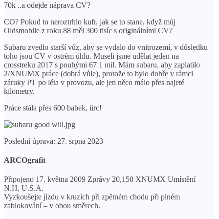
70k ..a odejde náprava CV?
CO? Pokud to neroztrhlo kufr, jak se to stane, když můj
Oldsmobile z roku 88 měl 300 tisíc s originálními CV?
Subaru zvedlo starší vůz, aby se vydalo do vnitrozemí, v důsledku
toho jsou CV v ostrém úhlu. Museli jsme udělat jeden na
crosstreku 2017 s pouhými 67 1 mil. Mám subaru, aby zaplatilo
2/XNUMX práce (dobrá vůle), protože to bylo dobře v rámci
záruky PT po léta v provozu, ale jen něco málo přes najeté
kilometry.
Práce stála přes 600 babek, iirc!
Poslední úprava: 27. srpna 2023
ARCOgrafit
Připojeno 17. května 2009 Zprávy 20,150 XNUMX Umístění
N.H, U.S.A.
Vyzkoušejte jízdu v kruzích při zpětném chodu při plném
zablokování – v obou směrech.