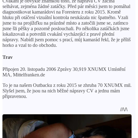
Cvakání je obvykle známkou toho, že náprava CV začíná
selhávat, zejména žádné zatáčky. Před pár měsíci jsem to pomáhal
diagnostikovat kamarádovi na Foresteru z roku 2015. Kromě
hluku při otáčení vizuální kontrola neukázala nic špatného. Vzali
jsme to na projížďku na prázdné místo a zatočili jsme se, zatímco
jsme šli pěšky a pozorně poslouchali. Po několika zatáčkách jsme
lokalizovali a potvrdili cvakání vycházející z pravé přední
nápravy. Nabídl jsem pomoc s prací, můj kamarád řekl, že je příliš
horko a vzal to do obchodu.
Trav
Připojen 20. listopadu 2006 Zprávy 30,919 XNUMX Umístění
MA, Mittelfranken.de
To je na našem Outbacku z roku 2015 se zhruba 70 XNUMX mil.
Slyšel jsem, že jsou na nich běžné nápravy CV a jednu mám
připravenou.