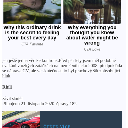
jen ještě jedna věc ke kontrole..Před pár lety jsem měl podobné
cvakání v úzkých zatáčkách na mém Outbacku 2008. předpokládá
se náprava CV, ale ve skutečnosti to byl prachový štít způsobující
hluk.
Rhill
závit startér
Připojeno 21. listopadu 2020 Zprávy 185
ČTĚTE VÍCE