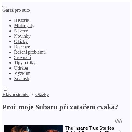
Garáž pro auto
Historie
Motocykly
Názory
Novinky
Otázky
Recenze
Řešení problémů
Srovnání
Tipy a triky
Údržba
Výzkum
Znalosti
Hlavní stránka
/
Otázky
Proč moje Subaru při zatáčení cvaká?