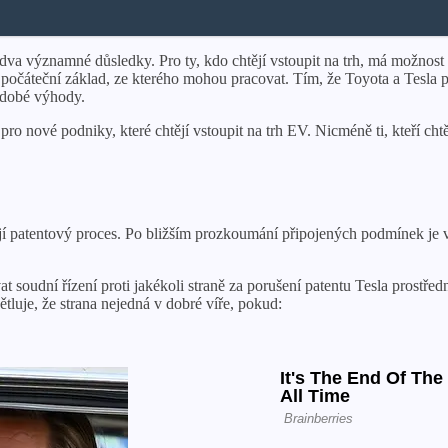
dva významné důsledky. Pro ty, kdo chtějí vstoupit na trh, má možnost 
počáteční základ, ze kterého mohou pracovat. Tím, že Toyota a Tesla 
hodobé výhody.
pro nové podniky, které chtějí vstoupit na trh EV. Nicméně ti, kteří ch
í patentový proces. Po bližším prozkoumání připojených podmínek je 
t soudní řízení proti jakékoli straně za porušení patentu Tesla prostře
tluje, že strana nejedná v dobré víře, pokud: