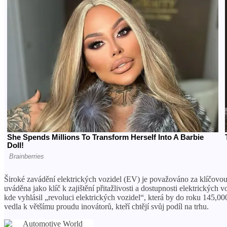
Široké zavádění elektrických vozidel (EV) je považováno za klíčovou s
uváděna jako klíč k zajištění přitažlivosti a dostupnosti elektrickýc
kde vyhlásil „revoluci elektrických vozidel“, která by do roku 145,
vedla k většímu proudu inovátorů, kteří chtějí svůj podíl na trhu.