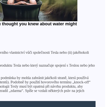
ího vlastnictví vůči společnosti Tesla nebo (ii) jakéhokoli
oduktu Tesla nebo který naznačuje spojení s Teslou nebo jeho
o podmínka by mohla zabránit jakékoli straně, která používá
 patentů). Podobně by použití hovorového termínu „knock-off“
ologii Tesly musí být opatrná při návrhu produktu, aby
zradil „zdarma“. Spíše se vzdali některých práv na jejich