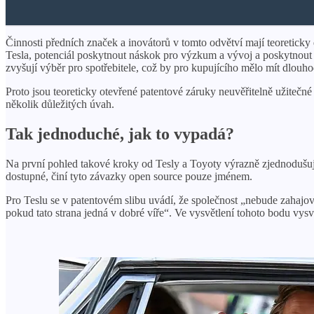
Činnosti předních značek a inovátorů v tomto odvětví mají teoreticky 
Tesla, potenciál poskytnout náskok pro výzkum a vývoj a poskytnout 
zvyšují výběr pro spotřebitele, což by pro kupujícího mělo mít dlou
Proto jsou teoreticky otevřené patentové záruky neuvěřitelně užitečné 
několik důležitých úvah.
Tak jednoduché, jak to vypadá?
Na první pohled takové kroky od Tesly a Toyoty výrazně zjednodušuj
dostupné, činí tyto závazky open source pouze jménem.
Pro Teslu se v patentovém slibu uvádí, že společnost „nebude zahajova
pokud tato strana jedná v dobré víře“. Ve vysvětlení tohoto bodu vysvě