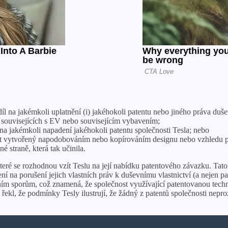
 na jakémkoli uplatnění (i) jakéhokoli patentu nebo jiného práva duševn
ií souvisejících s EV nebo souvisejícím vybavením;
na jakémkoli napadení jakéhokoli patentu společnosti Tesla; nebo
ukt vytvořený napodobováním nebo kopírováním designu nebo vzhledu pr
 straně, která tak učinila.
 které se rozhodnou vzít Teslu na její nabídku patentového závazku. Tat
ření na porušení jejich vlastních práv k duševnímu vlastnictví (a nejen
ím sporům, což znamená, že společnost využívající patentovanou techn
 řekl, že podmínky Tesly ilustrují, že žádný z patentů společnosti nepro