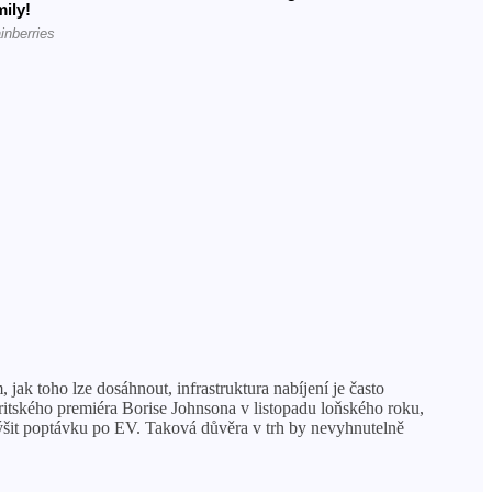
jak toho lze dosáhnout, infrastruktura nabíjení je často
britského premiéra Borise Johnsona v listopadu loňského roku,
výšit poptávku po EV. Taková důvěra v trh by nevyhnutelně