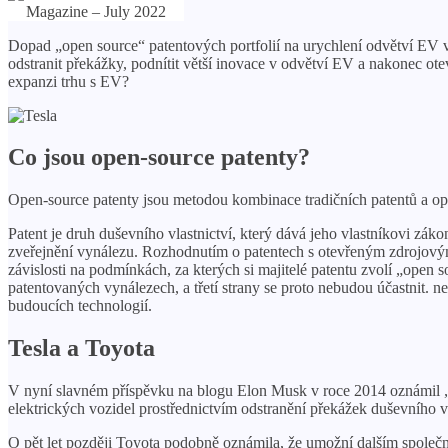
Dopad „open source“ patentových portfolií na urychlení odvětví EV vša
odstranit překážky, podnítit větší inovace v odvětví EV a nakonec otev
expanzi trhu s EV?
Co jsou open-source patenty?
Open-source patenty jsou metodou kombinace tradičních patentů a o
Patent je druh duševního vlastnictví, který dává jeho vlastníkovi z
zveřejnění vynálezu. Rozhodnutím o patentech s otevřeným zdrojovým
závislosti na podmínkách, za kterých si majitelé patentu zvolí „open so
patentovaných vynálezech, a třetí strany se proto nebudou účastnit. n
budoucích technologií.
Tesla a Toyota
V nyní slavném příspěvku na blogu Elon Musk v roce 2014 oznámil „V
elektrických vozidel prostřednictvím odstranění překážek duševního vl
O pět let později Toyota podobně oznámila, že umožní dalším společ