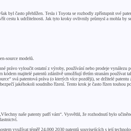
k byl často přehlížen. Tesla i Toyota se rozhodly zpřístupnit své pate
řít cestu k udržitelnosti. Jak tyto kroky ovlivnily průmysl a mohla by s
pen-source modelů.
ákonné právo vyloučit ostatní z výroby, používání nebo prodeje vynále
 kódem majitelé patentů zdánlivě umožňují třetím stranám používat ta
urce“ svá patentová práva (o kterých více později), se držitelé patentu z
ebezpečí jakéhokoli soudního řízení. Tento krok je často řízen touhou p
šechny naše patenty patří vám“. Vysvětlil, že rozhodnutí bylo učiněno
astnictví.
nostem využívat téměř 24,000 2030 patentů souvisejících s její techn