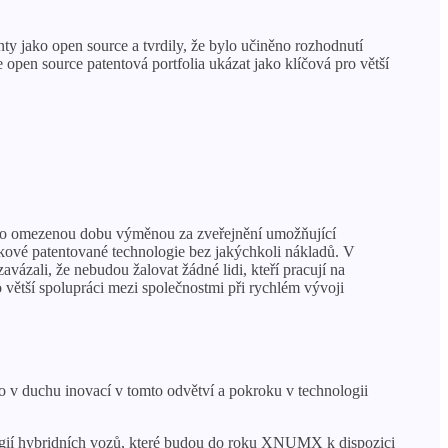
nty jako open source a tvrdily, že bylo učiněno rozhodnutí
e open source patentová portfolia ukázat jako klíčová pro větší
zu po omezenou dobu výměnou za zveřejnění umožňující
kové patentované technologie bez jakýchkoli nákladů. V
avázali, že nebudou žalovat žádné lidi, kteří pracují na
o větší spolupráci mezi společnostmi při rychlém vývoji
 v duchu inovací v tomto odvětví a pokroku v technologii
ologií hybridních vozů, které budou do roku XNUMX k dispozici