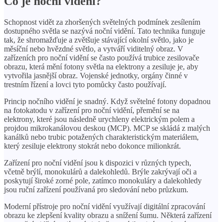
Co je noční vidění?
Schopnost vidět za zhoršených světelných podmínek zesílením
dostupného světla se nazývá noční vidění. Tato technika funguje
tak, že shromažďuje a zvětšuje stávající okolní světlo, jako je
měsíční nebo hvězdné světlo, a vytváří viditelný obraz. V
zařízeních pro noční vidění se často používá trubice zesilovače
obrazu, která mění fotony světla na elektrony a zesiluje je, aby
vytvořila jasnější obraz. Vojenské jednotky, orgány činné v
trestním řízení a lovci tyto pomůcky často používají.
Princip nočního vidění je snadný. Když světelné fotony dopadnou
na fotokatodu v zařízení pro noční vidění, přemění se na
elektrony, které jsou následně urychleny elektrickým polem a
projdou mikrokanálovou deskou (MCP). MCP se skládá z malých
kanálků nebo trubic potažených charakteristickým materiálem,
který zesiluje elektrony stokrát nebo dokonce milionkrát.
Zařízení pro noční vidění jsou k dispozici v různých typech,
včetně brýlí, monokulárů a dalekohledů. Brýle zakrývají oči a
poskytují široké zorné pole, zatímco monokuláry a dalekohledy
jsou ruční zařízení používaná pro sledování nebo průzkum.
Moderní přístroje pro noční vidění využívají digitální zpracování
obrazu ke zlepšení kvality obrazu a snížení šumu. Některá zařízení