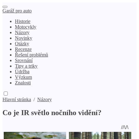
Garáž pro auto
Historie
Motocykly
Názory
Novinky
Otázky
Recenze
Řešení problémů
Srovnání
Tipy a triky
Údržba
Výzkum
Znalosti
Hlavní stránka
/
Názory
Co je IR světlo nočního vidění?