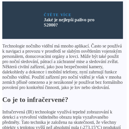
ČTĚTE VÍCE
Jaké je nejlepší palivo pro
S2000?
Technologie nočního vidění má mnoho aplikací. Často se používá
k navigaci a provozu v prostředí se slabým osvětlením vojenským
personálem, donucovacími orgány a lovci. Může být také použit
pro noční sledování, pátrací a záchranné mise a sledování zvířat.
Některá civilní zařízení, jako jsou bezpečnostní kamery,
dalekohledy a dokonce i mobilní telefony, nyní zahrnují funkce
nočního vidění. Použití zařízení pro noční vidění je však v mnoha
zemích přísně omezeno a je nezákonné je používat bez formálního
povolení pro konkrétní činnosti, jako je lov nebo sledování.
Co je to infračervené?
Infračervená (IR) technologie využívá tepelné zobrazování k
detekci a vytvoření viditelného obrazu tepla vyzařovaného
předměty. Tato technika je založena na skutečnosti, že všechny
objekty s teplotou vyšší než absolutní nula (-273.15°C) produkují