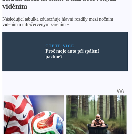
viděním
Následující tabulka zdůrazňuje hlavní rozdíly mezi nočním
viděním a infračerveným zářením −
ČTĚTE VÍCE
Proč moje auto při spálení
páchne?