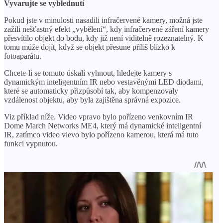
Vyvarujte se vyblednutí
Pokud jste v minulosti nasadili infračervené kamery, možná jste
zažili nešťastný efekt „vybělení“, kdy infračervené záření kamery
přesvítilo objekt do bodu, kdy již není viditelně rozeznatelný. K
tomu může dojít, když se objekt přesune příliš blízko k
fotoaparátu.
Chcete-li se tomuto úskalí vyhnout, hledejte kamery s
dynamickým inteligentním IR nebo vestavěnými LED diodami,
které se automaticky přizpůsobí tak, aby kompenzovaly
vzdálenost objektu, aby byla zajištěna správná expozice.
Viz příklad níže. Video vpravo bylo pořízeno venkovním IR
Dome March Networks ME4, který má dynamické inteligentní
IR, zatímco video vlevo bylo pořízeno kamerou, která má tuto
funkci vypnutou.