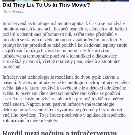
Infračervená technologie má mnoho aplikací. Často se používá v
monitorovacích kamerách, bezpečnostních systémech a při hašení
požárů k identifikaci přítomnosti lidí, zvířat nebo předmětů v
prostředí se slabým osvětlením nebo v zakouřeném prostředí. V
průmyslovém prostředí se také používá ke sledování teploty strojů
a zjišťování možných závad nebo poruch. V lékařství se
infračervená termografie používá k identifikaci a diagnostice
široké škály nemocí, včetně rakoviny prsu, zánětů a kloubních
problémů.
Infračervená technologie je rozdělena do dvou typů: aktivní a
pasivní. V aktivní infračervené technologii se zdroj infračerveného
světla, jako je laser, používá k osvětlení cíle a detekci odraženého
světla. K osvětlení cíle a detekci odraženého světla se používá
laser. To se často používá v aplikacích pro noční vidění a měření
vzdálenosti. Naproti tomu pasivní infračervená technologie
detekuje infračervené záření vyzařované předměty bez nutnosti
vnějšího osvětlení. To je široce používáno v aplikacích tepelného
zobrazování a měření teploty.
Rozdíl mezi nočním a infračerveným