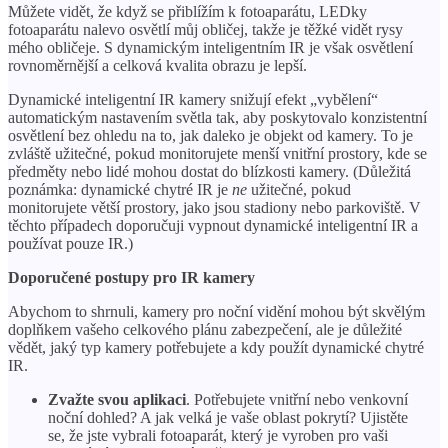
Můžete vidět, že když se přiblížím k fotoaparátu, LEDky
fotoaparátu nalevo osvětlí můj obličej, takže je těžké vidět rysy
mého obličeje. S dynamickým inteligentním IR je však osvětlení
rovnoměrnější a celková kvalita obrazu je lepší.
Dynamické inteligentní IR kamery snižují efekt „vybělení“
automatickým nastavením světla tak, aby poskytovalo konzistentní
osvětlení bez ohledu na to, jak daleko je objekt od kamery. To je
zvláště užitečné, pokud monitorujete menší vnitřní prostory, kde se
předměty nebo lidé mohou dostat do blízkosti kamery. (Důležitá
poznámka: dynamické chytré IR je
ne
užitečné, pokud
monitorujete větší prostory, jako jsou stadiony nebo parkoviště. V
těchto případech doporučuji vypnout dynamické inteligentní IR a
používat pouze IR.)
Doporučené postupy pro IR kamery
Abychom to shrnuli, kamery pro noční vidění mohou být skvělým
doplňkem vašeho celkového plánu zabezpečení, ale je důležité
vědět, jaký typ kamery potřebujete a kdy použít dynamické chytré
IR.
Zvažte svou aplikaci
. Potřebujete vnitřní nebo venkovní
noční dohled? A jak velká je vaše oblast pokrytí? Ujistěte
se, že jste vybrali fotoaparát, který je vyroben pro vaši