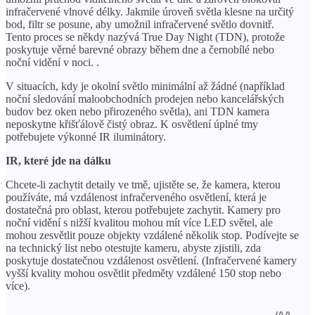
infračervené vlnové délky. Jakmile úroveň světla klesne na určitý
bod, filtr se posune, aby umožnil infračervené světlo dovnitř.
Tento proces se někdy nazývá True Day Night (TDN), protože
poskytuje věrné barevné obrazy během dne a černobílé nebo
noční vidění v noci. .
V situacích, kdy je okolní světlo minimální až žádné (například
noční sledování maloobchodních prodejen nebo kancelářských
budov bez oken nebo přirozeného světla), ani TDN kamera
neposkytne křišťálově čistý obraz. K osvětlení úplné tmy
potřebujete výkonné IR iluminátory.
IR, které jde na dálku
Chcete-li zachytit detaily ve tmě, ujistěte se, že kamera, kterou
používáte, má vzdálenost infračerveného osvětlení, která je
dostatečná pro oblast, kterou potřebujete zachytit. Kamery pro
noční vidění s nižší kvalitou mohou mít více LED světel, ale
mohou zesvětlit pouze objekty vzdálené několik stop. Podívejte se
na technický list nebo otestujte kameru, abyste zjistili, zda
poskytuje dostatečnou vzdálenost osvětlení. (Infračervené kamery
vyšší kvality mohou osvětlit předměty vzdálené 150 stop nebo
více).