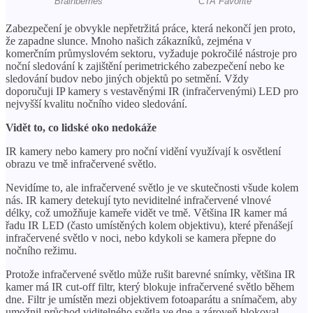
Zabezpečení je obvykle nepřetržitá práce, která nekončí jen proto,
že zapadne slunce. Mnoho našich zákazníků, zejména v
komerčním průmyslovém sektoru, vyžaduje pokročilé nástroje pro
noční sledování k zajištění perimetrického zabezpečení nebo ke
sledování budov nebo jiných objektů po setmění. Vždy
doporučuji IP kamery s vestavěnými IR (infračervenými) LED pro
nejvyšší kvalitu nočního video sledování.
Vidět to, co lidské oko nedokáže
IR kamery nebo kamery pro noční vidění využívají k osvětlení
obrazu ve tmě infračervené světlo.
Nevidíme to, ale infračervené světlo je ve skutečnosti všude kolem
nás. IR kamery detekují tyto neviditelné infračervené vlnové
délky, což umožňuje kameře vidět ve tmě. Většina IR kamer má
řadu IR LED (často umístěných kolem objektivu), které přenášejí
infračervené světlo v noci, nebo kdykoli se kamera přepne do
nočního režimu.
Protože infračervené světlo může rušit barevné snímky, většina IR
kamer má IR cut-off filtr, který blokuje infračervené světlo během
dne. Filtr je umístěn mezi objektivem fotoaparátu a snímačem, aby
umožnil průchod viditelného světla ve dne a zároveň blokoval