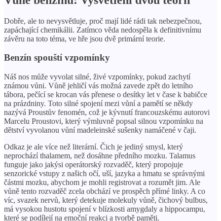
Dobře, ale to nevysvětluje, proč mají lidé rádi tak nebezpečnou,
zapáchající chemikálii. Zatímco věda nedospěla k definitivnímu
závěru na toto téma, ve hře jsou dvě primární teorie.
Benzín spouští vzpomínky
Náš nos může vyvolat silné, živé vzpomínky, pokud zachytí
známou vůni. Vůně jehličí vás možná zavede zpět do letního
tábora, pečící se krocan vás přenese o desítky let v čase k babičce
na prázdniny. Toto silné spojení mezi vůní a pamětí se někdy
nazývá Proustův fenomén, což je kývnutí francouzskému autorovi
Marcelu Proustovi, který výmluvně popsal silnou vzpomínku na
dětství vyvolanou vůní madeleinské sušenky namáčené v čaji.
Odkaz je ale více než literární. Čich je jediný smysl, který
neprochází thalamem, než dosáhne předního mozku. Talamus
funguje jako jakýsi operátorský rozvaděč, který propojuje
senzorické vstupy z našich očí, uší, jazyka a hmatu se správnými
částmi mozku, abychom je mohli registrovat a rozumět jim. Ale
vůně tento rozvaděč zcela obchází ve prospěch přímé linky. A co
víc, svazek nervů, který detekuje molekuly vůně, čichový bulbus,
má vysokou hustotu spojení v blízkosti amygdaly a hippocampu,
které se podílejí na emoční reakci a tvorbě paměti.