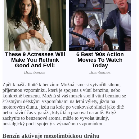
Zpět k naší afinitě k benzínu: Možná jsme si vytvořili silnou,
příjemnou vzpomínku, která je spojena s vůní benzínu, nebo
konkrétně benzenu. Možná si váš mozek spojil vůni benzínu se
šťastnými dětskými vzpomínkami na letní výlety, jízdu na
motorovém člunu, jízdu na kole po venkovské silnici jako dítě
nebo trávící čas v garáži, když táta pracoval na autě. Když
zachytíte to benzenové aroma, může to vyvolat útulný,
nostalgický pocit spojený s význačnou vzpomínkou.
Benzín aktivuje mezolimbickou dráhu