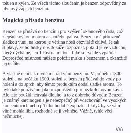
toluen a xylen. Ze všech těchto sloučenin je benzen odpovědný za
plynový zápach benzínu.
Magická přísada benzínu
Benzen se přidává do benzínu pro zvýšení oktanového čísla, což
zlepšuje výkon motoru a spotřebu paliva. Benzen má přirozeně
sladkou vůni, na kterou je většina nosů obzvláště citlivá. Je tak
štiplavý, že ho lidský nos dokáže rozpoznat, pokud je ve vzduchu,
který dýcháme, jen 1 část na milion. Také se rychle vypařuje:
Doprostřed místnosti můžete položit misku s benzenem a okamžitě
jej ucítíte.
A vlastně není tak divné mít rád vůni benzenu. V průběhu 1800.
století a na počátku 1900. století se benzen přidával do vody po
holení a do sprch, aby těmto produktům dodal sladké aroma. To
bylo také používáno jako rozpouštědlo pro bezkofeinovou kávu.
Ale tato použití netrvala dlouho, a to z dobrého důvodu: Benzen
je známý karcinogen a je nebezpečný při vdechování ve vysokých
koncentracích nebo při dlouhodobé expozici. I když by se vám
vůně mohla líbit, rozhodně se jí vyhněte. Vážně, tyhle věci
nečmuchej.