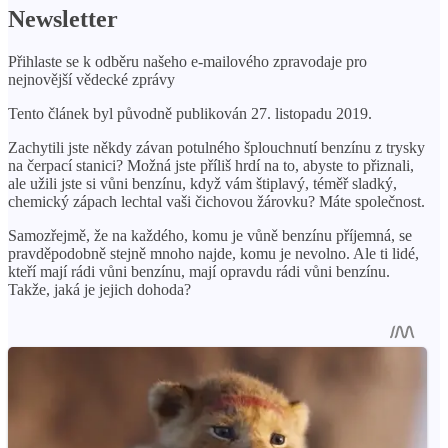
Newsletter
Přihlaste se k odběru našeho e-mailového zpravodaje pro
nejnovější vědecké zprávy
Tento článek byl původně publikován 27. listopadu 2019.
Zachytili jste někdy závan potulného šplouchnutí benzínu z trysky
na čerpací stanici? Možná jste příliš hrdí na to, abyste to přiznali,
ale užili jste si vůni benzínu, když vám štiplavý, téměř sladký,
chemický zápach lechtal vaši čichovou žárovku? Máte společnost.
Samozřejmě, že na každého, komu je vůně benzínu příjemná, se
pravděpodobně stejně mnoho najde, komu je nevolno. Ale ti lidé,
kteří mají rádi vůni benzínu, mají opravdu rádi vůni benzínu.
Takže, jaká je jejich dohoda?