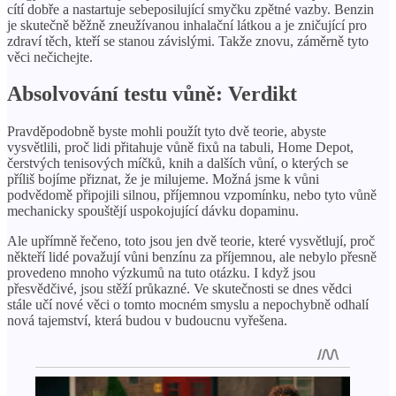
cítí dobře a nastartuje sebeposilující smyčku zpětné vazby. Benzin
je skutečně běžně zneužívanou inhalační látkou a je zničující pro
zdraví těch, kteří se stanou závislými. Takže znovu, záměrně tyto
věci nečichejte.
Absolvování testu vůně: Verdikt
Pravděpodobně byste mohli použít tyto dvě teorie, abyste
vysvětlili, proč lidi přitahuje vůně fixů na tabuli, Home Depot,
čerstvých tenisových míčků, knih a dalších vůní, o kterých se
příliš bojíme přiznat, že je milujeme. Možná jsme k vůni
podvědomě připojili silnou, příjemnou vzpomínku, nebo tyto vůně
mechanicky spouštějí uspokojující dávku dopaminu.
Ale upřímně řečeno, toto jsou jen dvě teorie, které vysvětlují, proč
někteří lidé považují vůni benzínu za příjemnou, ale nebylo přesně
provedeno mnoho výzkumů na tuto otázku. I když jsou
přesvědčivé, jsou stěží průkazné. Ve skutečnosti se dnes vědci
stále učí nové věci o tomto mocném smyslu a nepochybně odhalí
nová tajemství, která budou v budoucnu vyřešena.