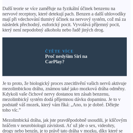
Další teorie se více zaměřuje na fyzikální účinek benzenu na
nervové receptory, které detekují pach. Benzen a další uhlovodíky
mají při vdechování tlumivý účinek na nervový systém, což má za
následek přechodný, euforický pocit. Vyvolává příjemný pocit,
který není nepodobný alkoholu nebo řadě jiných drog.
ČTĚTE VÍCE
Proč neslyším Siri na
CarPlay?
Je to proto, že biologický proces znecitlivění vašich nervů aktivuje
mezolimbickou dráhu, známou také jako mozková dráha odměny.
Kdykoli vaše čichové nervy dostanou ten zásah benzenu,
mezolimbický systém dodá příjemnou dávku dopaminu. Je to v
podstatě váš mozek, který vám říká: „Ano, to je dobré. Dělejte
toho víc.”
Mezolimbická dráha, jak jste pravděpodobně usoudili, je klíčovým
hráčem v neurobiologii závislosti. Ať už jde o sex, videohry,
drogy nebo benzín, je to právě tato dráha v mozku, díky které se