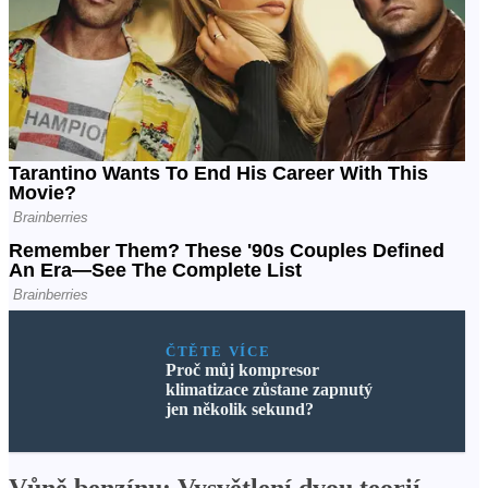
ČTĚTE VÍCE
Proč můj kompresor
klimatizace zůstane zapnutý
jen několik sekund?
Vůně benzínu: Vysvětlení dvou teorií