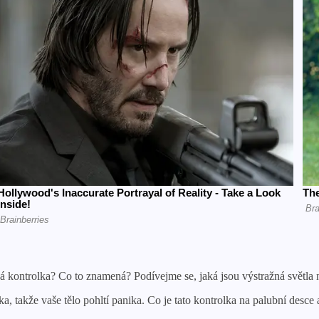
vná kontrolka? Co to znamená? Podívejme se, jaká jsou výstražná světla 
, takže vaše tělo pohltí panika. Co je tato kontrolka na palubní desce 