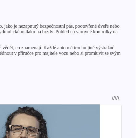
o, jako je nezapnutý bezpečnostní pás, pootevřené dveře nebo
hydraulického tlaku na brzdy. Pohled na varovné kontrolky na
ité vědět, co znamenají. Každé auto má trochu jiné výstražné
lédnout v příručce pro majitele vozu nebo si promluvit se svým