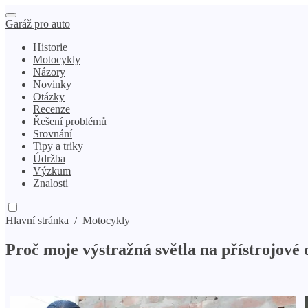
Garáž pro auto
Historie
Motocykly
Názory
Novinky
Otázky
Recenze
Řešení problémů
Srovnání
Tipy a triky
Údržba
Výzkum
Znalosti
Hlavní stránka
/
Motocykly
Proč moje výstražná světla na přístrojové 