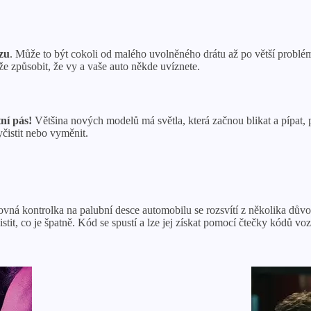
ozu
. Může to být cokoli od malého uvolněného drátu až po větší problém
že způsobit, že vy a vaše auto někde uvíznete.
ní pás!
Většina nových modelů má světla, která začnou blikat a pípat, 
čistit nebo vyměnit.
ovná kontrolka na palubní desce automobilu se rozsvítí z několika dův
istit, co je špatně. Kód se spustí a lze jej získat pomocí čtečky kódů vo