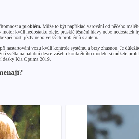
přítomnost a
problém
. Může to být například varování od něčeho maléh
ý motor kvůli nedostatku oleje, prasklé těsnění hlavy nebo nedostatek 
 bezpečnosti jízdy nebo velkých problémů s autem.
í při nastartování vozu kvůli kontrole systému a brzy zhasnou. Je důlež
ražná světla na palubní desce vašeho konkrétního modelu si můžete proh
ní desky Kia Optima 2019.
menají?