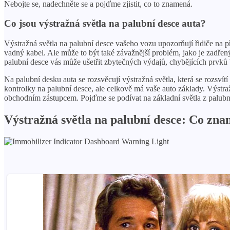
Nebojte se, nadechněte se a pojďme zjistit, co to znamená.
Co jsou výstražná světla na palubní desce auta?
Výstražná světla na palubní desce vašeho vozu upozorňují řidiče na 
vadný kabel. Ale může to být také závažnější problém, jako je zadřen
palubní desce vás může ušetřit zbytečných výdajů, chybějících prvků
Na palubní desku auta se rozsvěcují výstražná světla, která se rozsvít
kontrolky na palubní desce, ale celkově má ​​vaše auto základy. Výst
obchodním zástupcem. Pojďme se podívat na základní světla z palub
Výstražná světla na palubní desce: Co zna