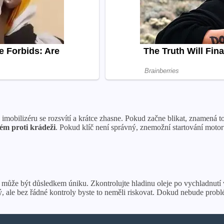
 imobilizéru se rozsvítí a krátce zhasne. Pokud začne blikat, znamená t
tém proti krádeži
. Pokud klíč není správný, znemožní startování motor
 může být důsledkem úniku. Zkontrolujte hladinu oleje po vychladnutí
 ale bez řádné kontroly byste to neměli riskovat. Dokud nebude problém