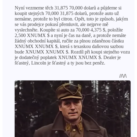
Nyní vezmeme těch 31,875 70,000 dolarů a půjdeme si
koupit stejných 70,000 31,875 dolarů, protože auto už
nemáme, protože to byl citron. Opět, toto je způsob, jakým
se vás prodejce pokusí přemluvit, ale nejprve mě
vyslechněte. Koupíte si auto za 70,000 4,375 $, položíte
2,500 XNUMX $ a nyní je čas na daně, a protože nemáte
žádný obchodní kapitál, ručíte za plnou zdaněnou částku
XNUMX XNUMX $, která s texaskou daňovou sazbou
bude XNUMX XNUMX $. Rozdíl při koupi stejného vozu
je dodatečný poplatek XNUMX XNUMX $. Dealer je
šťastný, Lincoln je šťastný a ty jsou bez peněz.