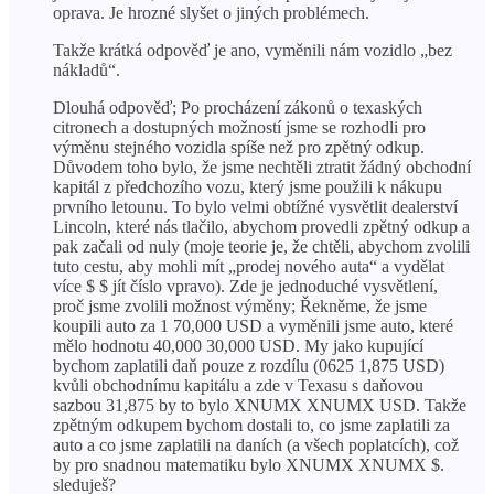
oprava. Je hrozné slyšet o jiných problémech.
Takže krátká odpověď je ano, vyměnili nám vozidlo „bez
nákladů“.
Dlouhá odpověď; Po procházení zákonů o texaských
citronech a dostupných možností jsme se rozhodli pro
výměnu stejného vozidla spíše než pro zpětný odkup.
Důvodem toho bylo, že jsme nechtěli ztratit žádný obchodní
kapitál z předchozího vozu, který jsme použili k nákupu
prvního letounu. To bylo velmi obtížné vysvětlit dealerství
Lincoln, které nás tlačilo, abychom provedli zpětný odkup a
pak začali od nuly (moje teorie je, že chtěli, abychom zvolili
tuto cestu, aby mohli mít „prodej nového auta“ a vydělat
více $ $ jít číslo vpravo). Zde je jednoduché vysvětlení,
proč jsme zvolili možnost výměny; Řekněme, že jsme
koupili auto za 1 70,000 USD a vyměnili jsme auto, které
mělo hodnotu 40,000 30,000 USD. My jako kupující
bychom zaplatili daň pouze z rozdílu (0625 1,875 USD)
kvůli obchodnímu kapitálu a zde v Texasu s daňovou
sazbou 31,875 by to bylo XNUMX XNUMX USD. Takže
zpětným odkupem bychom dostali to, co jsme zaplatili za
auto a co jsme zaplatili na daních (a všech poplatcích), což
by pro snadnou matematiku bylo XNUMX XNUMX $.
sleduješ?