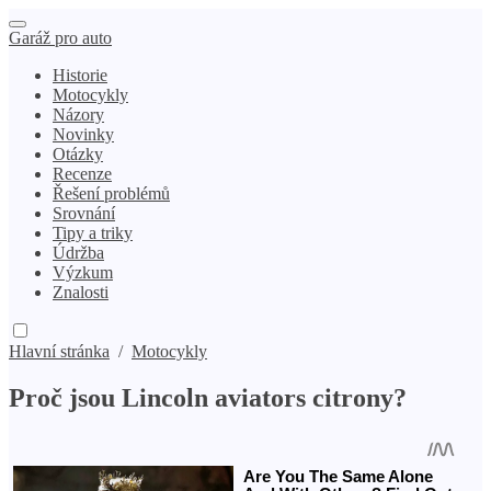
Garáž pro auto
Historie
Motocykly
Názory
Novinky
Otázky
Recenze
Řešení problémů
Srovnání
Tipy a triky
Údržba
Výzkum
Znalosti
Hlavní stránka
/
Motocykly
Proč jsou Lincoln aviators citrony?