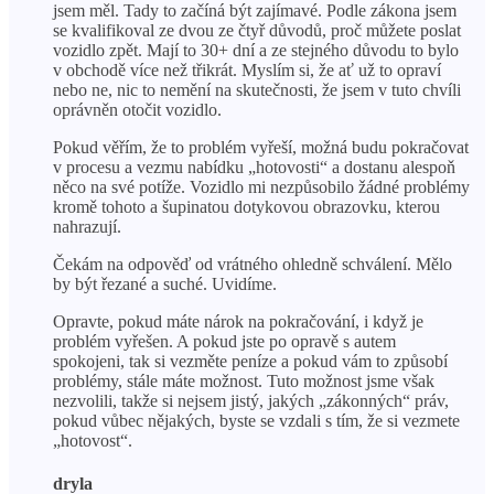
jsem měl. Tady to začíná být zajímavé. Podle zákona jsem
se kvalifikoval ze dvou ze čtyř důvodů, proč můžete poslat
vozidlo zpět. Mají to 30+ dní a ze stejného důvodu to bylo
v obchodě více než třikrát. Myslím si, že ať už to opraví
nebo ne, nic to nemění na skutečnosti, že jsem v tuto chvíli
oprávněn otočit vozidlo.
Pokud věřím, že to problém vyřeší, možná budu pokračovat
v procesu a vezmu nabídku „hotovosti“ a dostanu alespoň
něco na své potíže. Vozidlo mi nezpůsobilo žádné problémy
kromě tohoto a šupinatou dotykovou obrazovku, kterou
nahrazují.
Čekám na odpověď od vrátného ohledně schválení. Mělo
by být řezané a suché. Uvidíme.
Opravte, pokud máte nárok na pokračování, i když je
problém vyřešen. A pokud jste po opravě s autem
spokojeni, tak si vezměte peníze a pokud vám to způsobí
problémy, stále máte možnost. Tuto možnost jsme však
nezvolili, takže si nejsem jistý, jakých „zákonných“ práv,
pokud vůbec nějakých, byste se vzdali s tím, že si vezmete
„hotovost“.
dryla