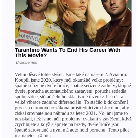
Velmi děsivé tohle slyšet. Jsme také na našem 2. Aviatoru.
Koupili jsme 2020, který měl okamžitě velké problémy:
špatně seřízené dveře řidiče, špatně seřízené zadní výklopné
dveře, porucha automatického zastavení, porucha sedadla
spolujezdce, stěrač čelního skla, tvrdé řazení z 1. na 2. a
velké vibrace zadního diferenciálu. To stačilo k dokončení
procesu citronového zákona prostřednictvím Lincolnu, aby
získal srovnatelnou náhradu za letec 2021. No, ani jsme to
nezískali, než jsme měli problémy; cvakání v zavěšení, když
zrychlujete a když šlápnete na brzdy, dveře řidiče jsou
špatně zarovnané a nyní má auto hold poruchu. Tento pilot
má najeto 170 mil.