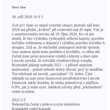
Nový člen
30. září 2019 16 9 3
Ach jo!! Jsme ve stejné svízelné situaci, protože náš letec
2020 má přední „kvílení“ při cestování nad 45 mph. Vůz je
v autorizovaném servisu od 19. října 2020. Ke cti jim
slouží, že bez výsledku vyzkoušeli seřízení kapoty, pravého
bočního světlometu a dokonce i výměnu pravého bočního A
sloupku. Zdá se, že obchodní zastoupení strávilo spoustu
času snahou zjistit tento problém a nevědělo, co dělat dál.
Začali jsme proto procesem vztahů s klienty a dnes nám
Lincoln zavolal, že schválili výměnu/výkup vozidla.
Rozhodně plánuji nahradit 2021 – s přesně stejnými
možnostmi – pokud nebude dobrý důvod, proč to neudělat.
Ten telefonát mi zavolá „specialista“ 19. ledna. Část
nákladů na auto jsem financoval prostřednictvím Lincoln
Financial, takže doufám, že mohu pokračovat s půjčkou
0.9%, jak ji mám nyní. Jakékoli návrhy před „telefonátem“
velmi oceníme.
2022 GT
Nekonečná černá s pískovcovým interiérem
Kompletní zadní konzole