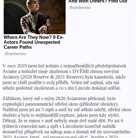
V roce 2019 jsem byl jedním z nejnadšenějších předobjednávek
Aviator a bohužel moje zkušenost s DVĚMI zbrusu novými
Aviátory (2020 Reserve & 2021 Reserve) byla katastrofa, takže
jsem se chtěl podělit o svůj příběh. Velmi mě zajímá, zda má
někdo podobné zkušenosti a co s tím Lincoln dokázal udělat.
Zážitkem, který mě s mým 2020 Aviatorem překonal, bylo
explodující panoramatické střešní okno (přiložené obrázky).
Naštěstí jsem jel asi 5 mph a aniž by mě někdo udeřil, střešní okno
shořelo a byla to nejhlasitější exploze, jakou jsem kdy slyšel.
Děkuji, že se mnou v autě nebyly moje dvě malé děti. Po asi 6
týdnech cestování tam a zpět s Lincolnem konečně nabídli
dostatečný příspěvek na nákup auta a dostali mě do srovnatelného
2021 Aviator, který „má propracované věci“. Jezdím s 2021