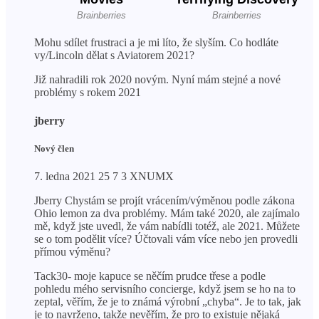
Mohu sdílet frustraci a je mi líto, že slyším. Co hodláte
vy/Lincoln dělat s Aviatorem 2021?
Již nahradili rok 2020 novým. Nyní mám stejné a nové
problémy s rokem 2021
jberry
Nový člen
7. ledna 2021 25 7 3 XNUMX
Jberry Chystám se projít vrácením/výměnou podle zákona
Ohio lemon za dva problémy. Mám také 2020, ale zajímalo
mě, když jste uvedl, že vám nabídli totéž, ale 2021. Můžete
se o tom podělit více? Účtovali vám více nebo jen provedli
přímou výměnu?
Tack30- moje kapuce se něčím prudce třese a podle
pohledu mého servisního concierge, když jsem se ho na to
zeptal, věřím, že je to známá výrobní „chyba“. Je to tak, jak
je to navrženo, takže nevěřím, že pro to existuje nějaká