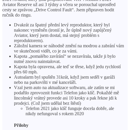
Aviator Reserve už asi 3 týdny a včera se porouchal uprostřed
cesty se zprávou „Drive Control Fault“. Jsem připraven hodit
ručník do ringu.
Dvakrát za špatný přední levý reproduktor, který byl
nakonec vyměněn (ironií je, že úplně nový zapůjčený
Aviator, který jsem dostal, má stejný problém s
reproduktorem).
Záložní kamera se náhodně změní na modrou a zabrání vám
ve skutečnosti vidět, co je za vámi.
Kapota „pomalého zavírání“ se nezavírala, takže ji bylo
nutné znovu nainstalovat.
Kapota byla opravena, ale teď se třese, když jedu rychlostí
přes 60 mph.
Autoalarm byl spuštěn 31krát, když jsem seděl v garáži
nebo na parkovišti v mé kanceláři.
Vzal jsem auto na aktualizace softwaru, ale zatím se mi
podařilo zprovoznit funkci Telefon jako klíč. Pokaždé mě
lincolnský vrátný provede asi 10 kroky a pak řekne jdi k
prodejci. (Což jsem udělal bez štěstí)
Telefon 2021 jako klíč funguje docela dobře, ale
nikdy nefungoval s rokem 2020
Přílohy