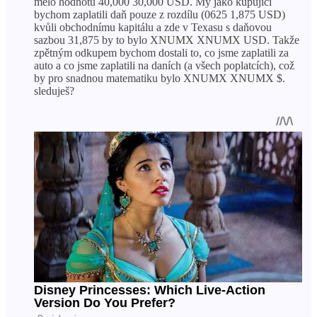
mělo hodnotu 40,000 30,000 USD. My jako kupující
bychom zaplatili daň pouze z rozdílu (0625 1,875 USD)
kvůli obchodnímu kapitálu a zde v Texasu s daňovou
sazbou 31,875 by to bylo XNUMX XNUMX USD. Takže
zpětným odkupem bychom dostali to, co jsme zaplatili za
auto a co jsme zaplatili na daních (a všech poplatcích), což
by pro snadnou matematiku bylo XNUMX XNUMX $.
sleduješ?