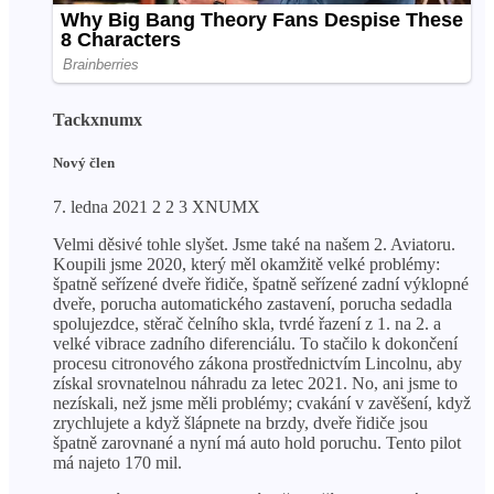
Tackxnumx
Nový člen
7. ledna 2021 2 2 3 XNUMX
Velmi děsivé tohle slyšet. Jsme také na našem 2. Aviatoru.
Koupili jsme 2020, který měl okamžitě velké problémy:
špatně seřízené dveře řidiče, špatně seřízené zadní výklopné
dveře, porucha automatického zastavení, porucha sedadla
spolujezdce, stěrač čelního skla, tvrdé řazení z 1. na 2. a
velké vibrace zadního diferenciálu. To stačilo k dokončení
procesu citronového zákona prostřednictvím Lincolnu, aby
získal srovnatelnou náhradu za letec 2021. No, ani jsme to
nezískali, než jsme měli problémy; cvakání v zavěšení, když
zrychlujete a když šlápnete na brzdy, dveře řidiče jsou
špatně zarovnané a nyní má auto hold poruchu. Tento pilot
má najeto 170 mil.