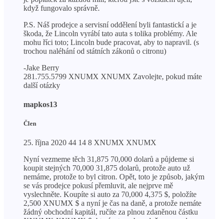
když fungovalo správně.
P.S. Náš prodejce a servisní oddělení byli fantastickí a je
škoda, že Lincoln vyrábí tato auta s tolika problémy. Ale
mohu říci toto; Lincoln bude pracovat, aby to napravil. (s
trochou naléhání od státních zákonů o citronu)
-Jake Berry
281.755.5799 XNUMX XNUMX Zavolejte, pokud máte
další otázky
mapkos13
Člen
25. října 2020 44 14 8 XNUMX XNUMX
Nyní vezmeme těch 31,875 70,000 dolarů a půjdeme si
koupit stejných 70,000 31,875 dolarů, protože auto už
nemáme, protože to byl citron. Opět, toto je způsob, jakým
se vás prodejce pokusí přemluvit, ale nejprve mě
vyslechněte. Koupíte si auto za 70,000 4,375 $, položíte
2,500 XNUMX $ a nyní je čas na daně, a protože nemáte
žádný obchodní kapitál, ručíte za plnou zdaněnou částku