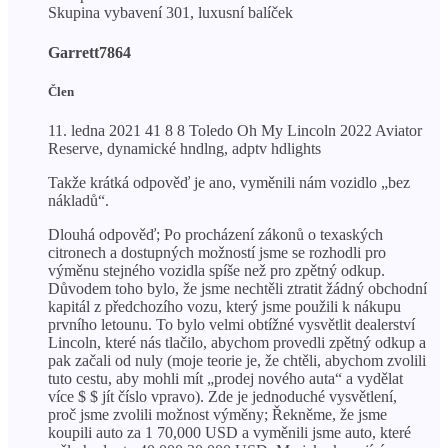
Skupina vybavení 301, luxusní balíček
Garrett7864
Člen
11. ledna 2021 41 8 8 Toledo Oh My Lincoln 2022 Aviator
Reserve, dynamické hndlng, adptv hdlights
Takže krátká odpověď je ano, vyměnili nám vozidlo „bez
nákladů“.
Dlouhá odpověď; Po procházení zákonů o texaských
citronech a dostupných možností jsme se rozhodli pro
výměnu stejného vozidla spíše než pro zpětný odkup.
Důvodem toho bylo, že jsme nechtěli ztratit žádný obchodní
kapitál z předchozího vozu, který jsme použili k nákupu
prvního letounu. To bylo velmi obtížné vysvětlit dealerství
Lincoln, které nás tlačilo, abychom provedli zpětný odkup a
pak začali od nuly (moje teorie je, že chtěli, abychom zvolili
tuto cestu, aby mohli mít „prodej nového auta“ a vydělat
více $ $ jít číslo vpravo). Zde je jednoduché vysvětlení,
proč jsme zvolili možnost výměny; Řekněme, že jsme
koupili auto za 1 70,000 USD a vyměnili jsme auto, které