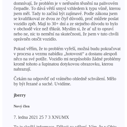
domnívají, že problém je v netěsném těsnění na palivovém
čerpadle. To dává větší smysl vzhledem k typu vůně, kterou
jsem měl. Tady to začíná být zajímavé. Podle zákona jsem
se kvalifikoval ze dvou ze čtyř důvodů, proč můžete poslat
vozidlo zpět. Mají to 30+ dní a ze stejného důvodu to bylo
v obchodě více než třikrát. Myslím si, že ať už to opraví
nebo ne, nic to nemění na skutečnosti, že jsem v tuto chvíli
oprávněn otočit vozidlo.
Pokud věřím, že to problém vyřeší, možná budu pokračovat
v procesu a vezmu nabídku „hotovosti“ a dostanu alespoň
něco na své potíže. Vozidlo mi nezpůsobilo žádné problémy
kromě tohoto a šupinatou dotykovou obrazovku, kterou
nahrazují.
Čekám na odpověď od vrátného ohledně schválení. Mělo
by být řezané a suché. Uvidíme.
jberry
Nový člen
7. ledna 2021 25 7 3 XNUMX
To je skvělá informace. Děkuji za sdílení. Vím, že v Ohiu