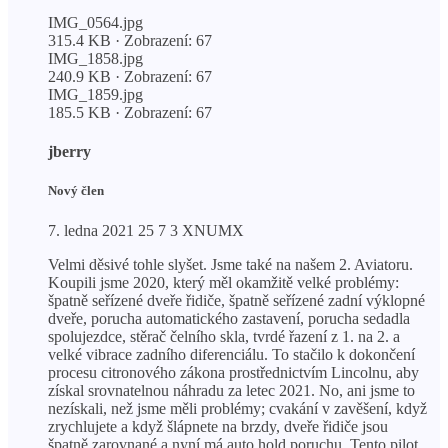
IMG_0564.jpg
315.4 KB · Zobrazení: 67
IMG_1858.jpg
240.9 KB · Zobrazení: 67
IMG_1859.jpg
185.5 KB · Zobrazení: 67
jberry
Nový člen
7. ledna 2021 25 7 3 XNUMX
Velmi děsivé tohle slyšet. Jsme také na našem 2. Aviatoru.
Koupili jsme 2020, který měl okamžitě velké problémy:
špatně seřízené dveře řidiče, špatně seřízené zadní výklopné
dveře, porucha automatického zastavení, porucha sedadla
spolujezdce, stěrač čelního skla, tvrdé řazení z 1. na 2. a
velké vibrace zadního diferenciálu. To stačilo k dokončení
procesu citronového zákona prostřednictvím Lincolnu, aby
získal srovnatelnou náhradu za letec 2021. No, ani jsme to
nezískali, než jsme měli problémy; cvakání v zavěšení, když
zrychlujete a když šlápnete na brzdy, dveře řidiče jsou
špatně zarovnané a nyní má auto hold poruchu. Tento pilot