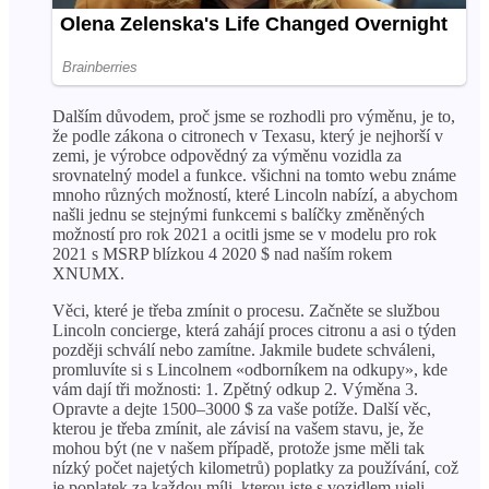
Dalším důvodem, proč jsme se rozhodli pro výměnu, je to,
že podle zákona o citronech v Texasu, který je nejhorší v
zemi, je výrobce odpovědný za výměnu vozidla za
srovnatelný model a funkce. všichni na tomto webu známe
mnoho různých možností, které Lincoln nabízí, a abychom
našli jednu se stejnými funkcemi s balíčky změněných
možností pro rok 2021 a ocitli jsme se v modelu pro rok
2021 s MSRP blízkou 4 2020 $ nad naším rokem
XNUMX.
Věci, které je třeba zmínit o procesu. Začněte se službou
Lincoln concierge, která zahájí proces citronu a asi o týden
později schválí nebo zamítne. Jakmile budete schváleni,
promluvíte si s Lincolnem «odborníkem na odkupy», kde
vám dají tři možnosti: 1. Zpětný odkup 2. Výměna 3.
Opravte a dejte 1500–3000 $ za vaše potíže. Další věc,
kterou je třeba zmínit, ale závisí na vašem stavu, je, že
mohou být (ne v našem případě, protože jsme měli tak
nízký počet najetých kilometrů) poplatky za používání, což
je poplatek za každou míli, kterou jste s vozidlem ujeli,