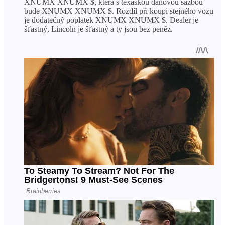
XNUMX XNUMX $, která s texaskou daňovou sazbou
bude XNUMX XNUMX $. Rozdíl při koupi stejného vozu
je dodatečný poplatek XNUMX XNUMX $. Dealer je
šťastný, Lincoln je šťastný a ty jsou bez peněz.