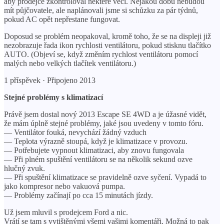
aby prodejce zkontroloval některé věci. Nějakou dobu nebudou
mít půjčovatele, ale naplánovali jsme si schůzku za pár týdnů,
pokud AC opět nepřestane fungovat.
Doposud se problém neopakoval, kromě toho, že se na displeji již
nezobrazuje řada ikon rychlosti ventilátoru, pokud stisknu tlačítko
AUTO. (Objeví se, když změním rychlost ventilátoru pomocí
malých nebo velkých tlačítek ventilátoru.)
1 příspěvek · Připojeno 2013
Stejné problémy s klimatizací
Právě jsem dostal nový 2013 Escape SE 4WD a je úžasné vidět,
že mám úplně stejné problémy, jaké jsou uvedeny v tomto fóru.
— Ventilátor fouká, nevychází žádný vzduch
— Teplota výrazně stoupá, když je klimatizace v provozu.
— Potřebujete vypnout klimatizaci, aby znovu fungovala
— Při plném spuštění ventilátoru se na několik sekund ozve
hlučný zvuk.
— Při spuštění klimatizace se pravidelně ozve syčení. Vypadá to
jako kompresor nebo vakuová pumpa.
— Problémy začínají po cca 15 minutách jízdy.
Už jsem mluvil s prodejcem Ford a nic.
Vrátí se tam s vytištěnými všemi vašimi komentáři. Možná to pak