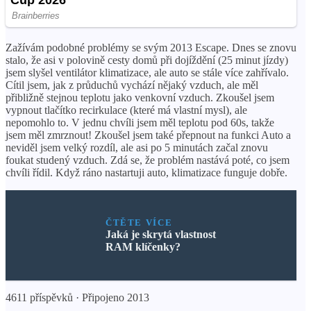
Zažívám podobné problémy se svým 2013 Escape. Dnes se znovu
stalo, že asi v polovině cesty domů při dojíždění (25 minut jízdy)
jsem slyšel ventilátor klimatizace, ale auto se stále více zahřívalo.
Cítil jsem, jak z průduchů vychází nějaký vzduch, ale měl
přibližně stejnou teplotu jako venkovní vzduch. Zkoušel jsem
vypnout tlačítko recirkulace (které má vlastní mysl), ale
nepomohlo to. V jednu chvíli jsem měl teplotu pod 60s, takže
jsem měl zmrznout! Zkoušel jsem také přepnout na funkci Auto a
neviděl jsem velký rozdíl, ale asi po 5 minutách začal znovu
foukat studený vzduch. Zdá se, že problém nastává poté, co jsem
chvíli řídil. Když ráno nastartuji auto, klimatizace funguje dobře.
ČTĚTE VÍCE
Jaká je skrytá vlastnost
RAM klíčenky?
4611 příspěvků · Připojeno 2013