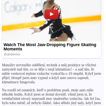
Manažer servisního oddělení, technik a můj prodejce se všichni
zamysleli nad tím, co se děje s mojí klimatizací – a nad tím, že
náhle venkovní teplota vzduchu vyskočila o 10 stupňů. Když jsem
přijel, hloupě jsem auto vypnul a když auto znovu zapnuli,
klimatizace fungovala.
Na rozdíl od ostatních, kteří o problému psali, moje auto stálo
několik hodin. Když jsem se dostal dovnitř, všiml jsem si, že
ventilačními otvory neproudí moc studeného vzduchu. Jak šel čas,
bylo toho méně, až nebylo žádné. Jako někdo jiný tady, když jsem