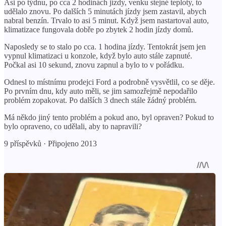
Asi po týdnu, po cca 2 hodinách jízdy, venku stejné teploty, to
udělalo znovu. Po dalších 5 minutách jízdy jsem zastavil, abych
nabral benzín. Trvalo to asi 5 minut. Když jsem nastartoval auto,
klimatizace fungovala dobře po zbytek 2 hodin jízdy domů.
Naposledy se to stalo po cca. 1 hodina jízdy. Tentokrát jsem jen
vypnul klimatizaci u konzole, když bylo auto stále zapnuté.
Počkal asi 10 sekund, znovu zapnul a bylo to v pořádku.
Odnesl to místnímu prodejci Ford a podrobně vysvětlil, co se děje.
Po prvním dnu, kdy auto měli, se jim samozřejmě nepodařilo
problém zopakovat. Po dalších 3 dnech stále žádný problém.
Má někdo jiný tento problém a pokud ano, byl opraven? Pokud to
bylo opraveno, co udělali, aby to napravili?
9 příspěvků · Připojeno 2013