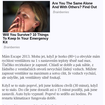
Mám Escape 2013. Mohu jet, když je horko (80+) a obvykle mám
rychlost ventilátoru na 1 s nastavením teploty těsně nad max.
Tlačítko recirkulace je zapnuté. Chladí se dobře a pak náhle, z
žádného z ventilačních otvorů nevychází žádný vzduch. Můžete
zapnout ventilátor na maximum a sotva cítit, že vzduch vychází,
ale uslyšíte, jak ventilátory silně foukají.
Když se to stalo poprvé, jeli jsme krátkou chvíli (30 minut), když
se to stalo. Do cíle jsme dorazili asi o 15 minut později, pak jsme
zastavili. Auto bylo vypnuté. Poprvé to sedělo asi hodinu. Po
restartu klimatizace fungovala dobře.