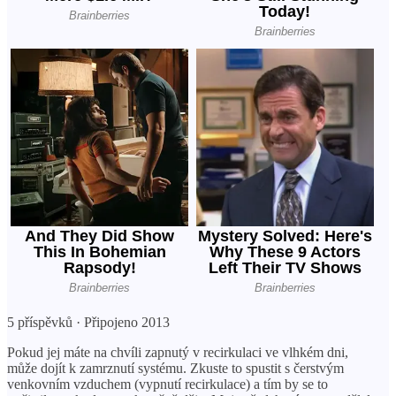
5 příspěvků · Připojeno 2013
Pokud jej máte na chvíli zapnutý v recirkulaci ve vlhkém dni,
může dojít k zamrznutí systému. Zkuste to spustit s čerstvým
venkovním vzduchem (vypnutí recirkulace) a tím by se to