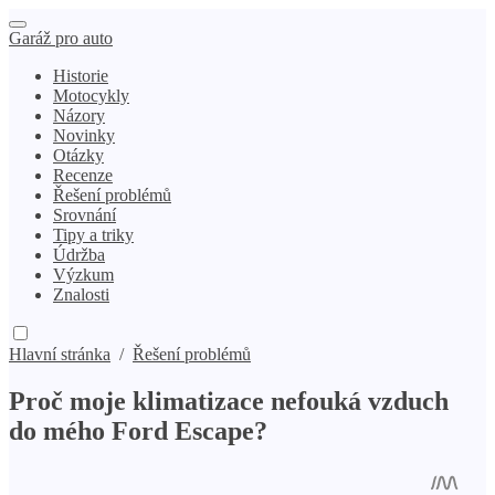
Garáž pro auto
Historie
Motocykly
Názory
Novinky
Otázky
Recenze
Řešení problémů
Srovnání
Tipy a triky
Údržba
Výzkum
Znalosti
Hlavní stránka
/
Řešení problémů
Proč moje klimatizace nefouká vzduch
do mého Ford Escape?