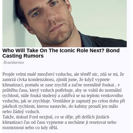
Projde velmi malé množství vzduchu, ale téměř nic, zdá se mi, že
zamrzá cívka kondenzátoru, zjistili jsme, že když vypnete
klimatizaci, pomalu se zase zrychlí a začne normálně foukat , v
průběhu času, který vzduch potřebuje, aby se vrátil do normální
rychlosti, stále fouká studený a zahřívá se na teplotu venkovního
vzduchu, jak se zrychluje. Ventilátor je zapnutý po celou dobu při
jakékoli rychlosti, kterou nastavíte, do kabiny proudí jen málo
nebo žádný vzduch.
Takže, dokud Ford nezjistí, co se děje, při delších jízdách
klimatizaci čas od času vypneme a necháme ji resetovat nebo
rozmrznout nebo co kdy dělá.