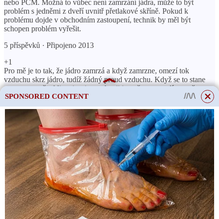
nebo PCM. Možná to vůbec není zamrzání jádra, může to být
problém s jedněmi z dveří uvnitř přetlakové skříně. Pokud k
problému dojde v obchodním zastoupení, technik by měl být
schopen problém vyřešit.
5 příspěvků · Připojeno 2013
+1
Pro mě je to tak, že jádro zamrzá a když zamrzne, omezí tok
vzduchu skrz jádro, tudíž žádný proud vzduchu. Když se to stane
znovu, vypněte klimatizaci a nechte ji jen větrat a vsadím se, že po
SPONSORED CONTENT
nějaké době budete mít proudění vzduchu. Chcete-li to opravit, je
na Fordovi, aby to napravil, ale alespoň víte, co je příčinou.
Vsadím se, že pokud necháte auto na stejném místě, dostanete pod
ním louži vody.
Zobrazit další odpovědi
4611 příspěvků · Připojeno 2013
Můj prodejce provedl všechny testy, které Ford navrhl, ale nic se
neobjevilo. Vzhledem k tomu, že ventilátor běžel, lze odhadnout,
že to mohou být neotevírací dvířka míchadla, možná kvůli pohonu
(motoru) míchacích dvířek.