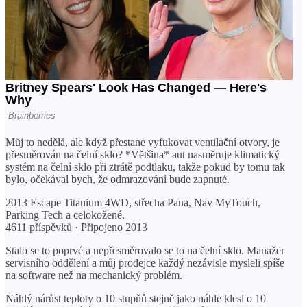
Můj to nedělá, ale když přestane vyfukovat ventilační otvory, je
přesměrován na čelní sklo? *Většina* aut nasměruje klimatický
systém na čelní sklo při ztrátě podtlaku, takže pokud by tomu tak
bylo, očekával bych, že odmrazování bude zapnuté.
2013 Escape Titanium 4WD, střecha Pana, Nav MyTouch,
Parking Tech a celokožené.
4611 příspěvků · Připojeno 2013
Stalo se to poprvé a nepřesměrovalo se to na čelní sklo. Manažer
servisního oddělení a můj prodejce každý nezávisle mysleli spíše
na software než na mechanický problém.
Náhlý nárůst teploty o 10 stupňů stejně jako náhle klesl o 10