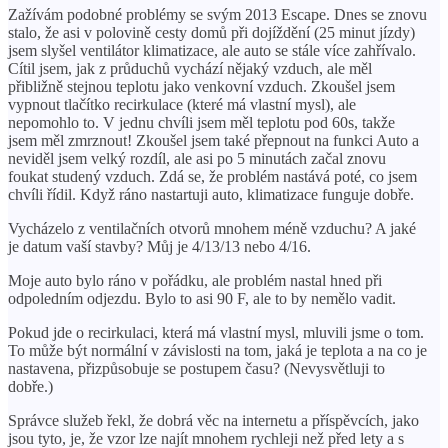
Zažívám podobné problémy se svým 2013 Escape. Dnes se znovu
stalo, že asi v polovině cesty domů při dojíždění (25 minut jízdy)
jsem slyšel ventilátor klimatizace, ale auto se stále více zahřívalo.
Cítil jsem, jak z průduchů vychází nějaký vzduch, ale měl
přibližně stejnou teplotu jako venkovní vzduch. Zkoušel jsem
vypnout tlačítko recirkulace (které má vlastní mysl), ale
nepomohlo to. V jednu chvíli jsem měl teplotu pod 60s, takže
jsem měl zmrznout! Zkoušel jsem také přepnout na funkci Auto a
neviděl jsem velký rozdíl, ale asi po 5 minutách začal znovu
foukat studený vzduch. Zdá se, že problém nastává poté, co jsem
chvíli řídil. Když ráno nastartuji auto, klimatizace funguje dobře.
Vycházelo z ventilačních otvorů mnohem méně vzduchu? A jaké
je datum vaší stavby? Můj je 4/13/13 nebo 4/16.
Moje auto bylo ráno v pořádku, ale problém nastal hned při
odpoledním odjezdu. Bylo to asi 90 F, ale to by nemělo vadit.
Pokud jde o recirkulaci, která má vlastní mysl, mluvili jsme o tom.
To může být normální v závislosti na tom, jaká je teplota a na co je
nastavena, přizpůsobuje se postupem času? (Nevysvětluji to
dobře.)
Správce služeb řekl, že dobrá věc na internetu a příspěvcích, jako
jsou tyto, je, že vzor lze najít mnohem rychleji než před lety a s