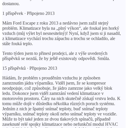
dostanou.
1 příspěvek · Připojeno 2013
Mám Ford Escape z roku 2013 a nedávno jsem zažil stejný
problém. Klimatizace byla na „plný výkon“, ale foukal jen horký
vzduch (můj výlet byl nesnesitelný)! Nyní, když jsem si ji nasadil,
z klimatizace vychází trochu zápachu a trochu se ochladilo, ale
stále fouká teplo.
Tento týden jsem to přinesl prodejci, ale z výše uvedených
příspěvků se nezdá, že by ještě existovaly odpovědi. Smůla.
15 příspěvků · Připojeno 2013
Hádám, že problém s prouděním vzduchu je způsoben
zamrznutím jádra výparníku. Viděl jsem, že se kompresor
neodpojuje, což způsobuje, že jádro zamrzne jako velký blok
ledu. Dokonce jsem viděl zamrzání vedení klimatizace v
motorovém prostoru. Čáry na nich skutečně získají vrstvu ledu. K
tomu může dojít v důsledku několika různých poruch systému.
Jedním z nich je špatný snímač teploty, buď snímač teploty
výparníku, snímač teploty okolí nebo snímač teploty ve vozidle.
Může to být také jeden ze dvou tlakových spínačů, případně
zaseknuté relé spojky klimatizace nebo nefunkční modul HVAC