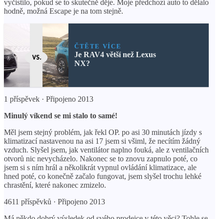
vyčistilo, pokud se to skutečně děje. Moje předchozí auto to dělalo
hodně, možná Escape je na tom stejně.
ČTĚTE VÍCE
Je RAV4 větší než Lexus
NX?
1 příspěvek · Připojeno 2013
Minulý víkend se mi stalo to samé!
Měl jsem stejný problém, jak řekl OP. po asi 30 minutách jízdy s
klimatizací nastavenou na asi 17 jsem si všiml, že necítím žádný
vzduch. Slyšel jsem, jak ventilátor naplno fouká, ale z ventilačních
otvorů nic nevycházelo. Nakonec se to znovu zapnulo poté, co
jsem si s ním hrál a několikrát vypnul ovládání klimatizace, ale
hned poté, co konečně začalo fungovat, jsem slyšel trochu lehké
chrastění, které nakonec zmizelo.
4611 příspěvků · Připojeno 2013
Má někdo dobrý výsledek od svého prodejce v této věci? Tohle se