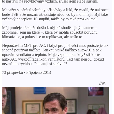
to nastavil na recyklovaný vzduch, slyšel jsem slabé šustění.
Manažer si přečetl všechny příspěvky a řekl, že vsadil, že nakonec
bude TSB a že možná už existuje něco, co by mohl najít. Byl také
zvědavý na teplotu 10 stupňů, takže by to také prozkoumal.
Můj prodejce řekl, že došlo k nějaké shodě s jiným autem –
zapomněl jsem na které –, která by mohla způsobit poruchu
klimatizace, a pokusil se to replikovat, ale nešlo to.
Nepoužívám MFT pro AC, i když pro jiné věci ano, protože je tak
snadné používat tlačítka. Stisknu velké tlačítko auto-AC a pak
upravím ventilátor a teplotu. Moje vzpomínka: když stisknete
auto-AC, vyskočí řada ikon ventilátorů. Teď tam nejsou, dokud
nezměním rychlost. Pamatuji si správně?
73 příspěvků · Připojeno 2013