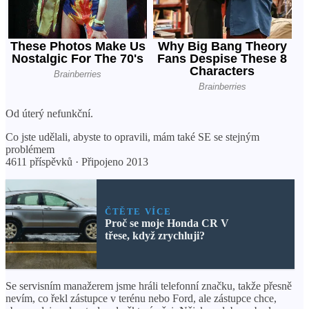
Od úterý nefunkční.
Co jste udělali, abyste to opravili, mám také SE se stejným
problémem
4611 příspěvků · Připojeno 2013
ČTĚTE VÍCE
Proč se moje Honda CR V
třese, když zrychluji?
Se servisním manažerem jsme hráli telefonní značku, takže přesně
nevím, co řekl zástupce v terénu nebo Ford, ale zástupce chce,