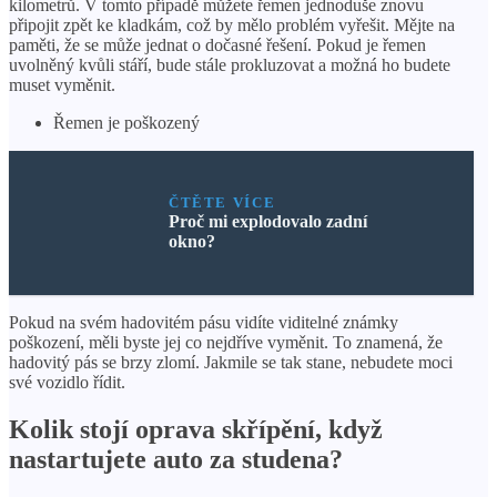
kilometrů. V tomto případě můžete řemen jednoduše znovu
připojit zpět ke kladkám, což by mělo problém vyřešit. Mějte na
paměti, že se může jednat o dočasné řešení. Pokud je řemen
uvolněný kvůli stáří, bude stále prokluzovat a možná ho budete
muset vyměnit.
Řemen je poškozený
ČTĚTE VÍCE
Proč mi explodovalo zadní
okno?
Pokud na svém hadovitém pásu vidíte viditelné známky
poškození, měli byste jej co nejdříve vyměnit. To znamená, že
hadovitý pás se brzy zlomí. Jakmile se tak stane, nebudete moci
své vozidlo řídit.
Kolik stojí oprava skřípění, když
nastartujete auto za studena?