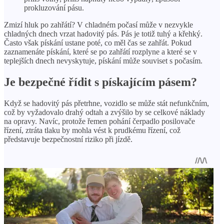
prokluzování pásu.
Zmizí hluk po zahřátí? V chladném počasí může v nezvykle
chladných dnech vrzat hadovitý pás. Pás je totiž tuhý a křehký.
Často však pískání ustane poté, co měl čas se zahřát. Pokud
zaznamenáte pískání, které se po zahřátí rozplyne a které se v
teplejších dnech nevyskytuje, pískání může souviset s počasím.
Je bezpečné řídit s pískajícím pásem?
Když se hadovitý pás přetrhne, vozidlo se může stát nefunkčním,
což by vyžadovalo drahý odtah a zvýšilo by se celkové náklady
na opravy. Navíc, protože řemen pohání čerpadlo posilovače
řízení, ztráta tlaku by mohla vést k prudkému řízení, což
představuje bezpečnostní riziko při jízdě.