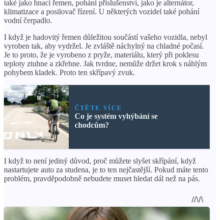
také jako hnací řemen, pohání příslušenství, jako je alternátor,
klimatizace a posilovač řízení. U některých vozidel také pohání
vodní čerpadlo.
I když je hadovitý řemen důležitou součástí vašeho vozidla, nebyl
vyroben tak, aby vydržel. Je zvláště náchylný na chladné počasí.
Je to proto, že je vyrobeno z pryže, materiálu, který při poklesu
teploty ztuhne a zkřehne. Jak tvrdne, nemůže držet krok s náhlým
pohybem kladek. Proto ten skřípavý zvuk.
ČTĚTE VÍCE
Co je systém vyhýbání se
chodcům?
I když to není jediný důvod, proč můžete slyšet skřípání, když
nastartujete auto za studena, je to ten nejčastější. Pokud máte tento
problém, pravděpodobně nebudete muset hledat dál než na pás.