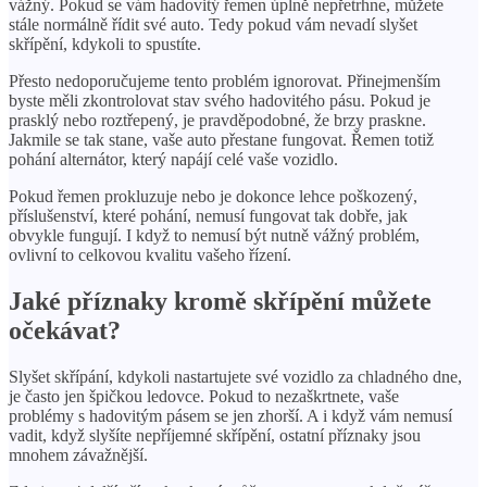
vážný. Pokud se vám hadovitý řemen úplně nepřetrhne, můžete
stále normálně řídit své auto. Tedy pokud vám nevadí slyšet
skřípění, kdykoli to spustíte.
Přesto nedoporučujeme tento problém ignorovat. Přinejmenším
byste měli zkontrolovat stav svého hadovitého pásu. Pokud je
prasklý nebo roztřepený, je pravděpodobné, že brzy praskne.
Jakmile se tak stane, vaše auto přestane fungovat. Řemen totiž
pohání alternátor, který napájí celé vaše vozidlo.
Pokud řemen prokluzuje nebo je dokonce lehce poškozený,
příslušenství, které pohání, nemusí fungovat tak dobře, jak
obvykle fungují. I když to nemusí být nutně vážný problém,
ovlivní to celkovou kvalitu vašeho řízení.
Jaké příznaky kromě skřípění můžete
očekávat?
Slyšet skřípání, kdykoli nastartujete své vozidlo za chladného dne,
je často jen špičkou ledovce. Pokud to nezaškrtnete, vaše
problémy s hadovitým pásem se jen zhorší. A i když vám nemusí
vadit, když slyšíte nepříjemné skřípění, ostatní příznaky jsou
mnohem závažnější.