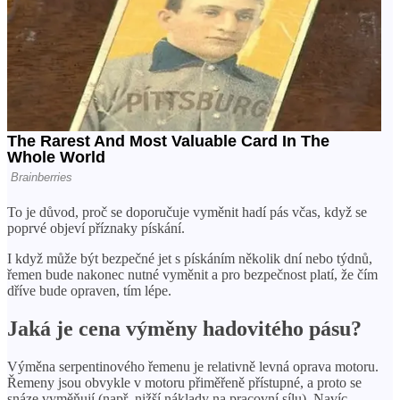
To je důvod, proč se doporučuje vyměnit hadí pás včas, když se
poprvé objeví příznaky pískání.
I když může být bezpečné jet s pískáním několik dní nebo týdnů,
řemen bude nakonec nutné vyměnit a pro bezpečnost platí, že čím
dříve bude opraven, tím lépe.
Jaká je cena výměny hadovitého pásu?
Výměna serpentinového řemenu je relativně levná oprava motoru.
Řemeny jsou obvykle v motoru přiměřeně přístupné, a proto se
snáze vyměňují (např. nižší náklady na pracovní sílu). Navíc,