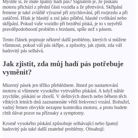
Myslíte si, že máte špatný hadí pás? Signálem je, že pískání
motoru přichází z přední části vozidla a že přetrvává. Skřípání
řemene je také zvláště výrazné při zrychlování, při rozjezdu a při
zatáčení. Hluk je hlasitý a zní jako pištění, hlasité cvrlikání nebo
skřípání. Pokud vaše vozidlo při brzdění píská, je to s největší
pravděpodobností problém s brzdami, spíše než s pásem.
Tento článek popisuje některé další problémy, kterých si můžete
všimnout, pokud váš pás skřípe, a způsoby, jak zjistit, zda váš
hadovitý pás selhává.
Jak zjistit, zda můj hadí pás potřebuje
vyměnit?
Mizerný pásek jen těžko přehlédnete. Ihned po nastartování
motoru si všimnete vysokého vytrvalého pískání. A když náhle
zrychlíte, pískání se zhorší. V deštivých dnech nebo během těch
vlhkých letních dnů zaznamenáte větší frekvenci vrzání. Bohužel,
vadný řemen obvykle nezapne kontrolku motoru, a proto budete
chtít dávat pozor na příznaky a symptomy.
Kromě vysokého pískání způsobuje selhávající nebo špatný
hadovitý pás také další znatelné problémy. Obsahují: