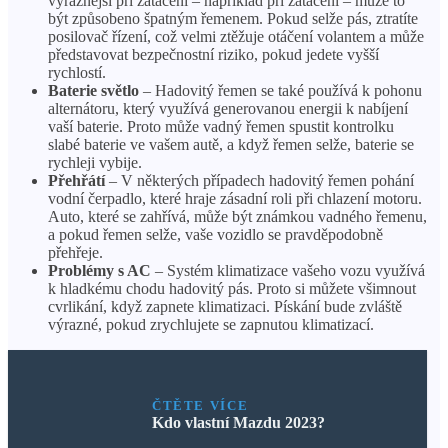
výraznější při zatáčení – například při zatáčení – může to
být způsobeno špatným řemenem. Pokud selže pás, ztratíte
posilovač řízení, což velmi ztěžuje otáčení volantem a může
představovat bezpečnostní riziko, pokud jedete vyšší
rychlostí.
Baterie světlo
– Hadovitý řemen se také používá k pohonu
alternátoru, který využívá generovanou energii k nabíjení
vaší baterie. Proto může vadný řemen spustit kontrolku
slabé baterie ve vašem autě, a když řemen selže, baterie se
rychleji vybije.
Přehřátí
– V některých případech hadovitý řemen pohání
vodní čerpadlo, které hraje zásadní roli při chlazení motoru.
Auto, které se zahřívá, může být známkou vadného řemenu,
a pokud řemen selže, vaše vozidlo se pravděpodobně
přehřeje.
Problémy s AC
– Systém klimatizace vašeho vozu využívá
k hladkému chodu hadovitý pás. Proto si můžete všimnout
cvrlikání, když zapnete klimatizaci. Pískání bude zvláště
výrazné, pokud zrychlujete se zapnutou klimatizací.
ČTĚTE VÍCE
Kdo vlastní Mazdu 2023?