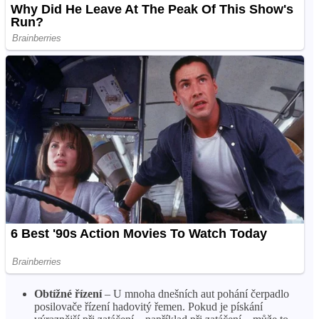
Obtížné řízení
– U mnoha dnešních aut pohání čerpadlo
posilovače řízení hadovitý řemen. Pokud je pískání