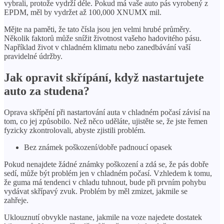
vybrali, protože vydrží déle. Pokud má vaše auto pás vyrobený z
EPDM, měl by vydržet až 100,000 XNUMX mil.
Mějte na paměti, že tato čísla jsou jen velmi hrubé průměry.
Několik faktorů může snížit životnost vašeho hadovitého pásu.
Například život v chladném klimatu nebo zanedbávání vaší
pravidelné údržby.
Jak opravit skřípání, když nastartujete
auto za studena?
Oprava skřípění při nastartování auta v chladném počasí závisí na
tom, co jej způsobilo. Než něco uděláte, ujistěte se, že jste řemen
fyzicky zkontrolovali, abyste zjistili problém.
Bez známek poškození/dobře padnoucí opasek
Pokud nenajdete žádné známky poškození a zdá se, že pás dobře
sedí, může být problém jen v chladném počasí. Vzhledem k tomu,
že guma má tendenci v chladu tuhnout, bude při prvním pohybu
vydávat skřípavý zvuk. Problém by měl zmizet, jakmile se
zahřeje.
Uklouznutí obvykle nastane, jakmile na voze najedete dostatek