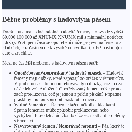
Běžné problémy s hadovitým pásem
Dnešní auta mají silné, odolné hadovité řemeny a obvykle vydrží
60,000 100,000 až XNUMX XNUMX mil s minimální potřebou
údržby. Postupem času se opotřebení může projevit na řemenu a
kladkách, což často vede k vysokému cvrlikání, když nastartujete
auto a zrychlíte.
Mezi nejčastější problémy s hadovitým pásem patří:
Opotřebovaný/popraskaný hadovitý opasek
– Hadovité
řemeny mají drážky, které zapadají do drážek v řemenicích.
V průběhu času tření opotřebovává tyto drážky, což má za
následek volné uložení. Opotřebovaný řemen může proto
začít prokluzovat, což je jednou z příčin pískání. Případně
praskliny mohou způsobit prasknutí řemene.
Vadné řemenice
– Řemen je tažen několika kladkami.
Špatná řemenice může způsobit prokluzování nebo
vychýlení. Pravidelná údržba dokáže včas odhalit problémy
s řemenicí.
Nevyrovnaný řemen / Nesprávné napnutí
– Pás, který je
příliš volný, příliš napnutý nebo vypadlý, způsobí