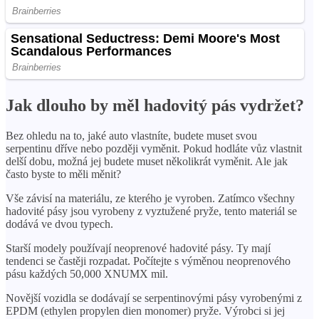
Jak dlouho by měl hadovitý pás vydržet?
Bez ohledu na to, jaké auto vlastníte, budete muset svou
serpentinu dříve nebo později vyměnit. Pokud hodláte vůz vlastnit
delší dobu, možná jej budete muset několikrát vyměnit. Ale jak
často byste to měli měnit?
Vše závisí na materiálu, ze kterého je vyroben. Zatímco všechny
hadovité pásy jsou vyrobeny z vyztužené pryže, tento materiál se
dodává ve dvou typech.
Starší modely používají neoprenové hadovité pásy. Ty mají
tendenci se častěji rozpadat. Počítejte s výměnou neoprenového
pásu každých 50,000 XNUMX mil.
Novější vozidla se dodávají se serpentinovými pásy vyrobenými z
EPDM (ethylen propylen dien monomer) pryže. Výrobci si jej