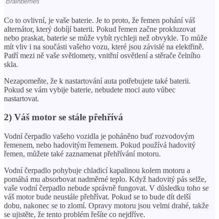
Co to ovlivní, je vaše baterie. Je to proto, že řemen pohání váš
alternátor, který dobíjí baterii. Pokud řemen začne prokluzovat
nebo praskat, baterie se může vybít rychleji než obvykle. To může
mít vliv i na součásti vašeho vozu, které jsou závislé na elektřině.
Patří mezi ně vaše světlomety, vnitřní osvětlení a stěrače čelního
skla.
Nezapomeňte, že k nastartování auta potřebujete také baterii.
Pokud se vám vybije baterie, nebudete moci auto vůbec
nastartovat.
2) Váš motor se stále přehřívá
Vodní čerpadlo vašeho vozidla je poháněno buď rozvodovým
řemenem, nebo hadovitým řemenem. Pokud používá hadovitý
řemen, můžete také zaznamenat přehřívání motoru.
Vodní čerpadlo pohybuje chladicí kapalinou kolem motoru a
pomáhá mu absorbovat nadměrné teplo. Když hadovitý pás selže,
vaše vodní čerpadlo nebude správně fungovat. V důsledku toho se
váš motor bude neustále přehřívat. Pokud se to bude dít delší
dobu, nakonec se to zlomí. Opravy motoru jsou velmi drahé, takže
se ujistěte, že tento problém řešíte co nejdříve.