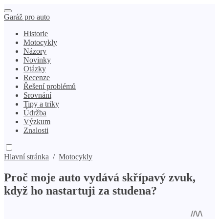
Garáž pro auto
Historie
Motocykly
Názory
Novinky
Otázky
Recenze
Řešení problémů
Srovnání
Tipy a triky
Údržba
Výzkum
Znalosti
Hlavní stránka
/
Motocykly
Proč moje auto vydává skřípavý zvuk,
když ho nastartuji za studena?