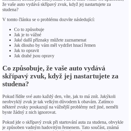
že vaše auto vydává skřípavý zvuk, když jej nastartujete za
studena?
V tomto článku se o problému dozvíte následující:
Co to způsobuje
Jak je to vážné
Jaké další příznaky můžete zaznamenat
Jak dlouho by vám měl vydržet hnací řemen
Jak to opravit
Jak drahé jsou opravy
Co způsobuje, že vaše auto vydává
skřípavý zvuk, když jej nastartujete za
studena?
Pokud řídíte své auto každý den, víte, jak to má znít. Jakýkoli
neobvyklý zvuk je tak velkým důvodem k obavám. Zatímco
některé zvuky poukazují na vážnější problémy než jiné, neměli
byste žádný z nich ignorovat.
Pokud jde o skřípavý zvuk při startování auta za studena, obvykle
je způsoben vadným hadovitým řemenem. Tato součást, známá