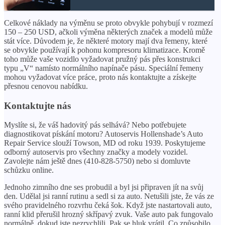
Celkové náklady na výměnu se proto obvykle pohybují v rozmezí
150 – 250 USD, ačkoli výměna některých značek a modelů může
stát více. Důvodem je, že některé motory mají dva řemeny, které
se obvykle používají k pohonu kompresoru klimatizace. Kromě
toho může vaše vozidlo vyžadovat pružný pás přes konstrukci
typu „V“ namísto normálního napínače pásu. Speciální řemeny
mohou vyžadovat více práce, proto nás kontaktujte a získejte
přesnou cenovou nabídku.
Kontaktujte nás
Myslíte si, že váš hadovitý pás selhává? Nebo potřebujete
diagnostikovat pískání motoru? Autoservis Hollenshade’s Auto
Repair Service slouží Towson, MD od roku 1939. Poskytujeme
odborný autoservis pro všechny značky a modely vozidel.
Zavolejte nám ještě dnes (410-828-5750) nebo si domluvte
schůzku online.
Jednoho zimního dne ses probudil a byl jsi připraven jít na svůj
den. Udělal jsi ranní rutinu a sedl si za auto. Netušili jste, že vás ze
svého pravidelného rozvrhu čeká šok. Když jste nastartovali auto,
ranní klid přerušil hrozný skřípavý zvuk. Vaše auto pak fungovalo
normálně, dokud jste nezrychlili. Pak se hluk vrátil. Co způsobilo,