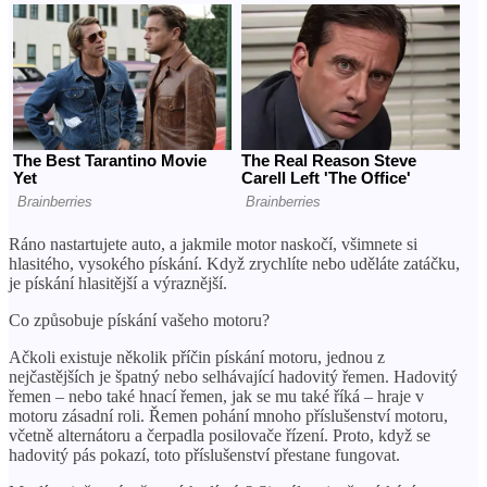
Ráno nastartujete auto, a jakmile motor naskočí, všimnete si
hlasitého, vysokého pískání. Když zrychlíte nebo uděláte zatáčku,
je pískání hlasitější a výraznější.
Co způsobuje pískání vašeho motoru?
Ačkoli existuje několik příčin pískání motoru, jednou z
nejčastějších je špatný nebo selhávající hadovitý řemen. Hadovitý
řemen – nebo také hnací řemen, jak se mu také říká – hraje v
motoru zásadní roli. Řemen pohání mnoho příslušenství motoru,
včetně alternátoru a čerpadla posilovače řízení. Proto, když se
hadovitý pás pokazí, toto příslušenství přestane fungovat.