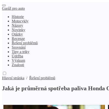
Garáž pro auto
Historie
Motocykly
Názory
Novinky
Otázky
Recenze
Řešení problémů
Srovnání
Tipy a triky
Údržba
Výzkum
Znalosti
Hlavní stránka
/
Řešení problémů
Jaká je průměrná spotřeba paliva Honda 