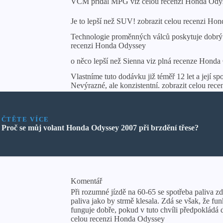
VCM přidal MPG viz celou recenzi Honda Ody
Je to lepší než SUV! zobrazit celou recenzi Ho
Technologie proměnných válců poskytuje dobrý 
recenzi Honda Odyssey
o něco lepší než Sienna viz plná recenze Hond
Vlastníme tuto dodávku již téměř 12 let a její s
Nevýrazné, ale konzistentní. zobrazit celou re
ČTĚTE VÍCE
Proč se můj volant Honda Odyssey 2007 při brzdění třese?
Komentář
Při rozumné jízdě na 60-65 se spotřeba paliva zd
paliva jako by strmě klesala. Zdá se však, že 
funguje dobře, pokud v tuto chvíli předpokládá
celou recenzi Honda Odyssey