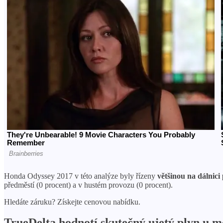
Honda Odyssey 2017 v této analýze byly řízeny
většinou na dálnic
předměstí (0 procent) a v hustém provozu (0 procent).
Hledáte záruku? Získejte cenovou nabídku.
TrueDelta hodnotí skutečný ujetý plyn u 