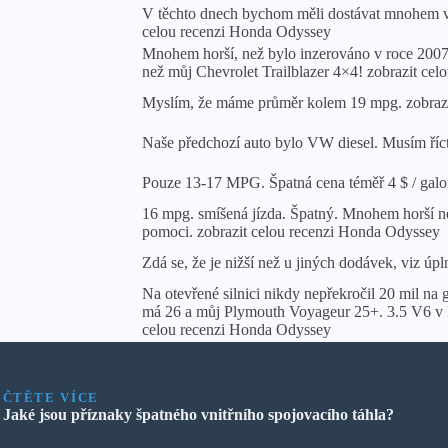
V těchto dnech bychom měli dostávat mnohem ví
celou recenzi Honda Odyssey
Mnohem horší, než bylo inzerováno v roce 2007. 
než můj Chevrolet Trailblazer 4×4! zobrazit ce
Myslím, že máme průměr kolem 19 mpg. zobrazi
Naše předchozí auto bylo VW diesel. Musím říct
Pouze 13-17 MPG. Špatná cena téměř 4 $ / galo
16 mpg. smíšená jízda. Špatný. Mnohem horší n
pomoci. zobrazit celou recenzi Honda Odyssey
Zdá se, že je nižší než u jiných dodávek, viz ú
Na otevřené silnici nikdy nepřekročil 20 mil 
má 26 a můj Plymouth Voyageur 25+. 3.5 V6 v Ho
celou recenzi Honda Odyssey
ČTĚTE VÍCE
Jaké jsou příznaky špatného vnitřního spojovacího táhla?