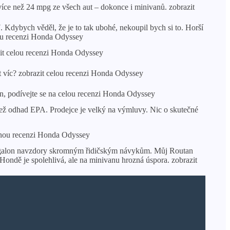
ce než 24 mpg ze všech aut – dokonce i minivanů. zobrazit
Kdybych věděl, že je to tak ubohé, nekoupil bych si to. Horší
lou recenzi Honda Odyssey
t celou recenzi Honda Odyssey
 víc? zobrazit celou recenzi Honda Odyssey
n, podívejte se na celou recenzi Honda Odyssey
ež odhad EPA. Prodejce je velký na výmluvy. Nic o skutečné
plnou recenzi Honda Odyssey
na galon navzdory skromným řidičským návykům. Můj Routan
ndě je spolehlivá, ale na minivanu hrozná úspora. zobrazit