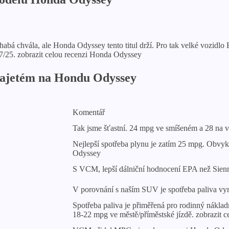
habá chvála, ale Honda Odyssey tento titul drží. Pro tak velké vozidl
17/25. zobrazit celou recenzi Honda Odyssey
najetém ​​na Hondu Odyssey
Komentář
Tak jsme šťastní. 24 mpg ve smíšeném a 28 na v
Nejlepší spotřeba plynu je zatím 25 mpg. Obvykle
Odyssey
S VCM, lepší dálniční hodnocení EPA než Sienn
V porovnání s naším SUV je spotřeba paliva vyn
Spotřeba paliva je přiměřená pro rodinný náklad
18-22 mpg ve městě/příměstské jízdě. zobrazit 