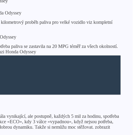
ssey
nda Odyssey
kilometrový proběh paliva pro velké vozidlo viz kompletní
a Odyssey
potřeba paliva se zastavila na 20 MPG téměř za všech okolností.
cenzi Honda Odyssey
ála vynikající, ale postupně, každých 5 mil za hodinu, spotřeba
funkce «ECO», kdy 3 válce «vypadnou», když nejsou potřeba,
 dobrou dynamiku. Takže si nemůžu moc stěžovat. zobrazit