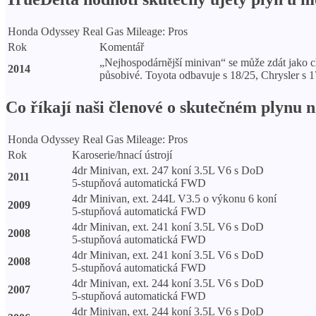
Honda Odyssey Real Gas Mileage: Pros
Rok
Komentář
„Nejhospodárnější minivan“ se může zdát jako c
2014
působivé. Toyota odbavuje s 18/25, Chrysler s 
Co říkají naši členové o skutečném plynu 
Honda Odyssey Real Gas Mileage: Pros
Rok
Karoserie/hnací ústrojí
4dr Minivan, ext. 247 koní 3.5L V6 s DoD
2011
5-stupňová automatická FWD
4dr Minivan, ext. 244L V3.5 o výkonu 6 koní
2009
5-stupňová automatická FWD
4dr Minivan, ext. 241 koní 3.5L V6 s DoD
2008
5-stupňová automatická FWD
4dr Minivan, ext. 241 koní 3.5L V6 s DoD
2008
5-stupňová automatická FWD
4dr Minivan, ext. 244 koní 3.5L V6 s DoD
2007
5-stupňová automatická FWD
4dr Minivan, ext. 244 koní 3.5L V6 s DoD