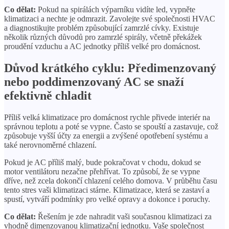
Co dělat:
Pokud na spirálách výparníku vidíte led, vypněte
klimatizaci a nechte je odmrazit. Zavolejte své společnosti HVAC
a diagnostikujte problém způsobující zamrzlé cívky. Existuje
několik různých důvodů pro zamrzlé spirály, včetně překážek
proudění vzduchu a AC jednotky příliš velké pro domácnost.
Důvod krátkého cyklu: Předimenzovaný
nebo poddimenzovaný AC se snaží
efektivně chladit
Příliš velká klimatizace pro domácnost rychle přivede interiér na
správnou teplotu a poté se vypne. Často se spouští a zastavuje, což
způsobuje vyšší účty za energii a zvýšené opotřebení systému a
také nerovnoměrné chlazení.
Pokud je AC příliš malý, bude pokračovat v chodu, dokud se
motor ventilátoru nezačne přehřívat. To způsobí, že se vypne
dříve, než zcela dokončí chlazení celého domova. V průběhu času
tento stres vaši klimatizaci stárne. Klimatizace, která se zastaví a
spustí, vytváří podmínky pro velké opravy a dokonce i poruchy.
Co dělat:
Řešením je zde nahradit vaši současnou klimatizaci za
vhodně dimenzovanou klimatizační jednotku. Vaše společnost