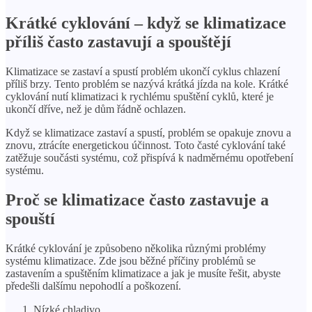
Krátké cyklování – když se klimatizace
příliš často zastavují a spouštějí
Klimatizace se zastaví a spustí problém ukončí cyklus chlazení
příliš brzy. Tento problém se nazývá krátká jízda na kole. Krátké
cyklování nutí klimatizaci k rychlému spuštění cyklů, které je
ukončí dříve, než je dům řádně ochlazen.
Když se klimatizace zastaví a spustí, problém se opakuje znovu a
znovu, ztrácíte energetickou účinnost. Toto časté cyklování také
zatěžuje součásti systému, což přispívá k nadměrnému opotřebení
systému.
Proč se klimatizace často zastavuje a
spouští
Krátké cyklování je způsobeno několika různými problémy
systému klimatizace. Zde jsou běžné příčiny problémů se
zastavením a spuštěním klimatizace a jak je musíte řešit, abyste
předešli dalšímu nepohodlí a poškození.
Nízké chladivo