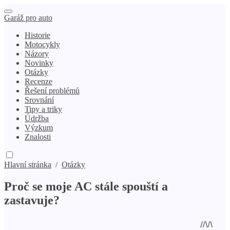
Garáž pro auto
Historie
Motocykly
Názory
Novinky
Otázky
Recenze
Řešení problémů
Srovnání
Tipy a triky
Údržba
Výzkum
Znalosti
Hlavní stránka
/
Otázky
Proč se moje AC stále spouští a
zastavuje?