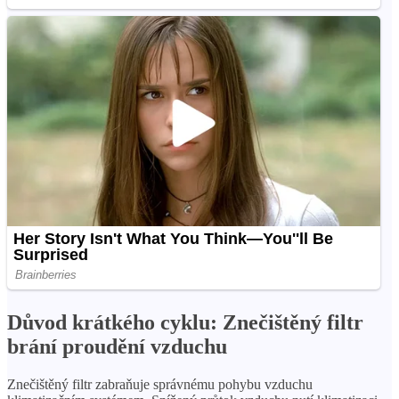
Důvod krátkého cyklu: Znečištěný filtr
brání proudění vzduchu
Znečištěný filtr zabraňuje správnému pohybu vzduchu