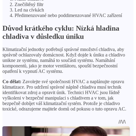
Znečištěný filtr
Led na cívkách
Předimenzované nebo poddimenzované HVAC zařízení
Důvod krátkého cyklu: Nízká hladina
chladiva v důsledku úniku
Klimatizační jednotky potřebují správné množství chladiva, aby
správně ochlazovaly domácnost. Když dojde k úniku a chladivo
unikne ze systému, namáhá to součásti systému. Namáhání
komponentů, jako je motor ventilátoru, spouští bezpečnostní
opatření k vypnutí AC systému.
Co dělat:
Zavolejte své společnosti HVAC a naplánujte opravu
klimatizace. Pro udržení správné náplně chladiva musí technik
identifikovat zdroj a opravit únik. Technici HVAC jsou řádně
vyškoleni v bezpečné manipulaci s chladivem a v tom, jak
bezpečně dobíjet váš klimatizační systém. Protože je chladivo
toxické, odrazujeme majitele domů od pokusu o tuto opravu AC.