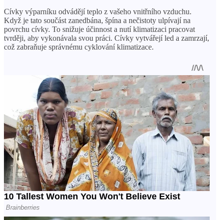
Cívky výparníku odvádějí teplo z vašeho vnitřního vzduchu.
Když je tato součást zanedbána, špína a nečistoty ulpívají na
povrchu cívky. To snižuje účinnost a nutí klimatizaci pracovat
tvrději, aby vykonávala svou práci. Cívky vytvářejí led a zamrzají,
což zabraňuje správnému cyklování klimatizace.