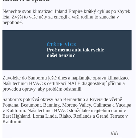
Nenechte svou klimatizaci Inland Empire krátký cyklus po zbytek
léta. Zvýší to vaše účty za energii a vaši rodinu to zanechá v
nepohodě.
ČTĚTE VÍCE
Proč mému autu tak rychle
došel benzín?
Zavolejte do Sanbornu ještě dnes a naplánujte opravu klimatizace.
Naši technici HVAC s certifikací NATE diagnostikují příčinu a
provedou opravy, aby problém odstranili.
Sanborn’s pokrývá okresy San Bernardino a Riverside včetně
Fontana, Beaumont, Banning, Moreno Valley, Calimesa a Yucaipa
v Kalifornii. Naši technici HVAC slouží také majitelům domů v
East Highland, Loma Linda, Rialto, Redlands a Grand Terrace v
Kalifornii.