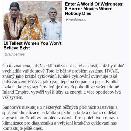
Co to znamená, když se klimatizace zastaví a spustí, aniž by úplně
vychladila váš domov? Toto je běžný problém systému HVAC,
známý jako krátké cyklování. Krátké cyklování ovlivňuje také
další zařízení HVAC, jako jsou tepelná čerpadla a pece. Krátká
jízda na kole výrazně ovlivňuje úroveň pohodlí ve vašem domě
Inland Empire, vytváří vyšší účty za energii a více opotřebovává
váš systém.
Sanborn’s diskutuje o některých běžných příčinách zastavení a
spuštění klimatizace na krátkou jízdu na kole a o tom, co dělat,
aby se tento škodlivý problém zastavil. Pro spolehlivou opravu
klimatizace pro diagnostiku a vyřešení krátkého cyklování nás
kontaktujte ještě dnes.