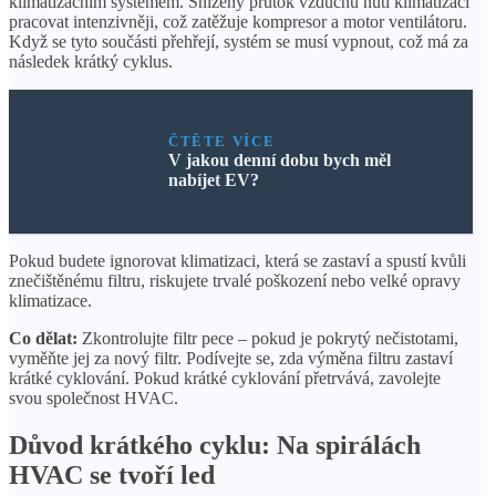
klimatizačním systémem. Snížený průtok vzduchu nutí klimatizaci
pracovat intenzivněji, což zatěžuje kompresor a motor ventilátoru.
Když se tyto součásti přehřejí, systém se musí vypnout, což má za
následek krátký cyklus.
ČTĚTE VÍCE
V jakou denní dobu bych měl
nabíjet EV?
Pokud budete ignorovat klimatizaci, která se zastaví a spustí kvůli
znečištěnému filtru, riskujete trvalé poškození nebo velké opravy
klimatizace.
Co dělat:
Zkontrolujte filtr pece – pokud je pokrytý nečistotami,
vyměňte jej za nový filtr. Podívejte se, zda výměna filtru zastaví
krátké cyklování. Pokud krátké cyklování přetrvává, zavolejte
svou společnost HVAC.
Důvod krátkého cyklu: Na spirálách
HVAC se tvoří led