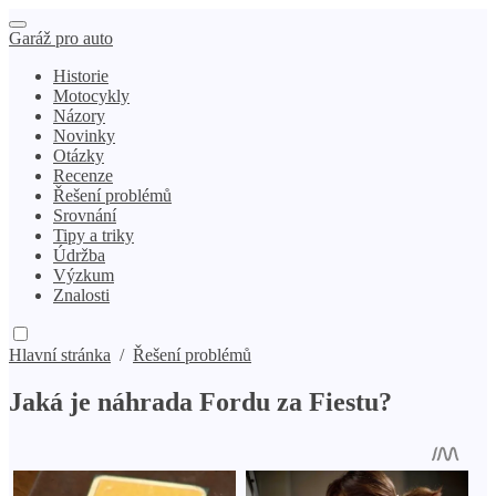
Garáž pro auto
Historie
Motocykly
Názory
Novinky
Otázky
Recenze
Řešení problémů
Srovnání
Tipy a triky
Údržba
Výzkum
Znalosti
Hlavní stránka
/
Řešení problémů
Jaká je náhrada Fordu za Fiestu?