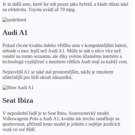
Je to další auto, které lze mít pouze jako hybrid, a klade důraz také
na efektivitu. Toyota uvádí až 70 mpg.
Audi A1
Pokud chcete kvalitu daleko většího auta v kompaktnějším balení,
nebude o moc lepší než Audi A1. Může to stát o něco více než
ostatní na tomto seznamu, ale díky svému úžasnému interiéru a
technologii vypůjčené z mnohem větších Audi stojí za každý cent.
Nejnovější A1 se také stal prostornějším, takže je mnohem
užitečnější pro širší okruh zákazníků.
Seat Ibiza
V neposlední řadě je to Seat Ibiza. Sourozenecký model
Volkswagenu Polo a Audi A1, kvalitu tak trochu zaměňuje za
sportovnost, přičemž tento model je jedním z nejlépe jezdících
vozů ve své třídě.