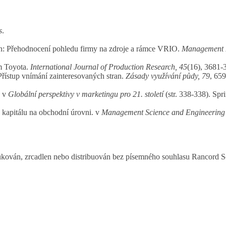
s
.
ýkon: Přehodnocení pohledu firmy na zdroje a rámce VRIO.
Management R
em Toyota.
International Journal of Production Research, 45
(16), 3681-
 Přístup vnímání zainteresovaných stran.
Zásady využívání půdy, 79
, 65
. v
Globální perspektivy v marketingu pro 21. století
(str. 338-338). Sp
o kapitálu na obchodní úrovni. v
Management Science and Engineering 
n, zrcadlen nebo distribuován bez písemného souhlasu Rancord S