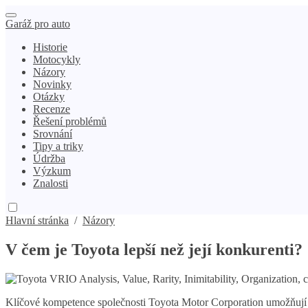
Garáž pro auto
Historie
Motocykly
Názory
Novinky
Otázky
Recenze
Řešení problémů
Srovnání
Tipy a triky
Údržba
Výzkum
Znalosti
Hlavní stránka
/
Názory
V čem je Toyota lepší než její konkurenti?
Klíčové kompetence společnosti Toyota Motor Corporation umožňují si