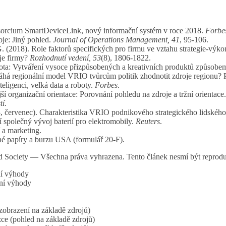
nsorcium SmartDeviceLink, nový informační systém v roce 2018.
Forbe
oje: Jiný pohled.
Journal of Operations Management, 41
, 95-106.
 G. (2018). Role faktorů specifických pro firmu ve vztahu strategie-v
je firmy?
Rozhodnutí vedení, 53
(8), 1806-1822.
yota: Vytváření vysoce přizpůsobených a kreativních produktů způsob
 Pomáhá regionální model VRIO tvůrcům politik zhodnotit zdroje regionu?
eligenci, velká data a roboty.
Forbes
.
ší organizační orientace: Porovnání pohledu na zdroje a tržní orientace
tí
.
13, červenec). Charakteristika VRIO podnikového strategického lidskéh
 společný vývoj baterií pro elektromobily.
Reuters
.
 a marketing.
é papíry a burzu USA (formulář 20-F).
 — Všechna práva vyhrazena. Tento článek nesmí být reproduková
ní výhody
ní výhody
brazení na základě zdrojů)
e (pohled na základě zdrojů)