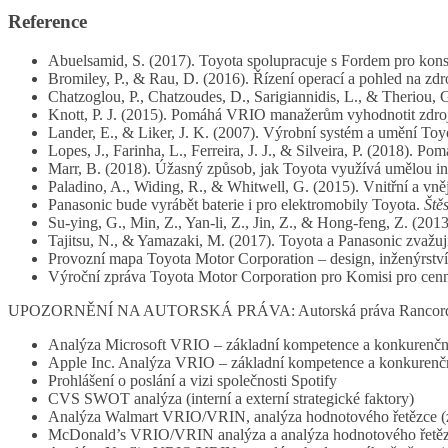
Reference
Abuelsamid, S. (2017). Toyota spolupracuje s Fordem pro ko
Bromiley, P., & Rau, D. (2016). Řízení operací a pohled na zdr
Chatzoglou, P., Chatzoudes, D., Sarigiannidis, L., & Theriou,
Knott, P. J. (2015). Pomáhá VRIO manažerům vyhodnotit zdro
Lander, E., & Liker, J. K. (2007). Výrobní systém a umění To
Lopes, J., Farinha, L., Ferreira, J. J., & Silveira, P. (2018).
Marr, B. (2018). Úžasný způsob, jak Toyota využívá umělou int
Paladino, A., Widing, R., & Whitwell, G. (2015). Vnitřní a vněj
Panasonic bude vyrábět baterie i pro elektromobily Toyota.
Štěs
Su-ying, G., Min, Z., Yan-li, Z., Jin, Z., & Hong-feng, Z. (20
Tajitsu, N., & Yamazaki, M. (2017). Toyota a Panasonic zvažují
Provozní mapa Toyota Motor Corporation – design, inženýrství
Výroční zpráva Toyota Motor Corporation pro Komisi pro cenn
UPOZORNĚNÍ NA AUTORSKÁ PRÁVA: Autorská práva Rancord Society
Analýza Microsoft VRIO – základní kompetence a konkurenč
Apple Inc. Analýza VRIO – základní kompetence a konkurenč
Prohlášení o poslání a vizi společnosti Spotify
CVS SWOT analýza (interní a externí strategické faktory)
Analýza Walmart VRIO/VRIN, analýza hodnotového řetězce (zo
McDonald’s VRIO/VRIN analýza a analýza hodnotového řetězc