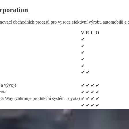
rporation
i inovací obchodních procesů pro vysoce efektivní výrobu automobilů a
V
R
I
O
✔
✔
✔
✔
✔
✔
✔
 a vývoje
✔
✔
✔
✔
yota
✔
✔
✔
✔
ota Way (zahrnuje produkční systém Toyota)
✔
✔
✔
✔
✔
✔
✔
✔