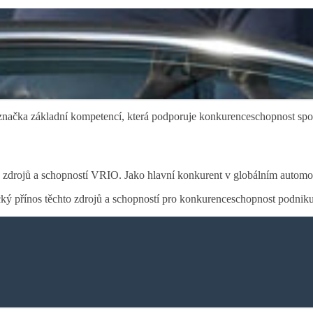
značka základní kompetencí, která podporuje konkurenceschopnost spol
jů a schopností VRIO. Jako hlavní konkurent v globálním automobilovém
tegický přínos těchto zdrojů a schopností pro konkurenceschopnost pod