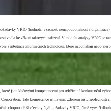
žadavky VRIO (hodnota, vzácnost, nenapodobitelnost a organizace). V t
nosti vedla ke zřízení takových zařízení. V modelu analýzy VRIO je tat
voje a integrace informačních technologií, které napomáhají nebo ale
, které jsou klíčovými kompetencemi pro udržitelné konkurenční výhod
r Corporation. Tato kompetence je hlavním zdrojem růstu společnosti a
nizační schopnost řeší všechny čtyři požadavky VRIO, čímž vytváří dlo