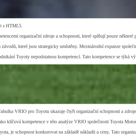
ích s HTML5.
encemi organizační zdroje a schopnosti, které splňují pouze některé po
ch závodů, které jsou strategicky umístěny. Mezinárodní expanze společ
podnikání Toyoty nepodstatnou kompetencí. Tato kompetence se týká vý
Tabulka VRIO pro Toyotu ukazuje čtyři organizační schopnosti a zdroje
 jako klíčová kompetence v této analýze VRIO společnosti Toyota Moto
 Toyota, je schopnost konkurovat na základě nákladů a ceny. Tato orga