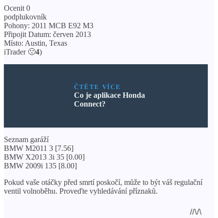
Ocenit 0
podplukovník
Pohony: 2011 MCB E92 M3
Připojit Datum: červen 2013
Místo: Austin, Texas
iTrader 🙁
4
)
ČTĚTE VÍCE
Co je aplikace Honda
Connect?
Seznam garáží
BMW M2011 3 [7.56]
BMW X2013 3i 35 [0.00]
BMW 2009i 135 [8.00]
Pokud vaše otáčky před smrtí poskočí, může to být váš regulační
ventil volnoběhu. Proveďte vyhledávání příznaků.