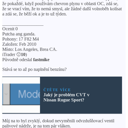
že pokaždé, když používám chevron plynu v oblasti OC, zdá se,
že se vrací vím, že to nemá smysl, ale žádné další volnoběh kolísat
a zdá se, že běží ok a je to už týden.
__________________
Ocenit 0
Putcha ang ganda.
Pohony: 17 F82 M4
Založen: Feb 2010
Místo: Los Angeles, Brea CA.
iTrader 🙁
10
)
Původně odeslal
fastmike
Stává se to až po naplnění benzínu?
ČTĚTE VÍCE
Jaký je problém CVT v
Nissan Rogue Sport?
Můj na to byl zvyklý, dokud nevyměnili odvzdušňovací ventil
palivové nádrže, je na tom pár vláken.