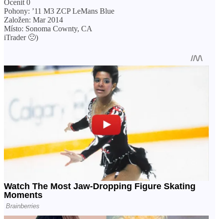
Ocenit 0
Pohony: ’11 M3 ZCP LeMans Blue
Založen: Mar 2014
Místo: Sonoma Cownty, CA
iTrader 🙁
)