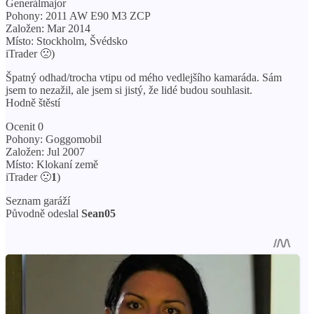
Generálmajor
Pohony: 2011 AW E90 M3 ZCP
Založen: Mar 2014
Místo: Stockholm, Švédsko
iTrader 🙁
)
Špatný odhad/trocha vtipu od mého vedlejšího kamaráda. Sám
jsem to nezažil, ale jsem si jistý, že lidé budou souhlasit.
Hodně štěstí
Ocenit 0
Pohony: Goggomobil
Založen: Jul 2007
Místo: Klokaní země
iTrader 🙁
1
)
Seznam garáží
Původně odeslal
Sean05