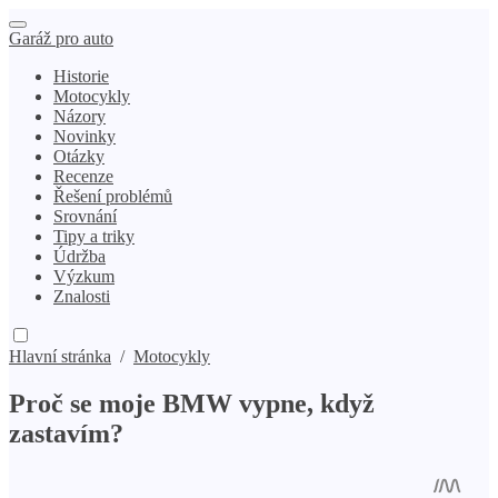
Garáž pro auto
Historie
Motocykly
Názory
Novinky
Otázky
Recenze
Řešení problémů
Srovnání
Tipy a triky
Údržba
Výzkum
Znalosti
Hlavní stránka
/
Motocykly
Proč se moje BMW vypne, když
zastavím?