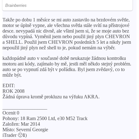
Takže po dobu 1 měsíce se mi auto zastavilo na brzdovém světle,
motor se úplně vypne, ale všechna světla stále svítí na přístrojové
desce. nevypadá nic divně, ale všiml jsem si, že se moje auto bez
důvodu vypíná. Vyměnil jsem nebo použil jiný plyn CHEVRON
a SHELL. Použil jsem CHEVRON posledních 5 let a nikdy jsem
nepoužil jiný plyn než shell to je, pokud nemám na výběr.
každopádně auto v současné době neukazuje žádnou kontrolku
motoru ani kódy, zajímalo by mě, jestli měl někdo stejný problém.
auto se po vypnutí zdá být v pořádku. Byl jsem zvědavý, co to
může být.
EDIT:
ROK 2008
Žádná úprava kromě prokluzu na výfuku AKRA.
__________________
Ocenit 0
Pohony: 18 Ram 2500 Ltd, e30 M52 Track
Založen: Mar 2014
Místo: Severní Georgie
iTrader 🙁
1
)