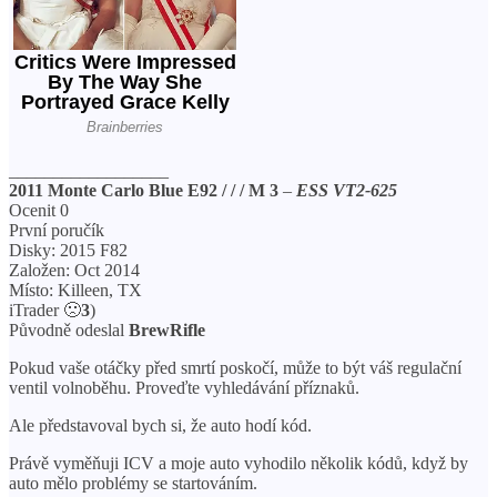
__________________
2011 Monte Carlo Blue E92 / / / M 3
–
ESS VT2-625
Ocenit 0
První poručík
Disky: 2015 F82
Založen: Oct 2014
Místo: Killeen, TX
iTrader 🙁
3
)
Původně odeslal
BrewRifle
Pokud vaše otáčky před smrtí poskočí, může to být váš regulační
ventil volnoběhu. Proveďte vyhledávání příznaků.
Ale představoval bych si, že auto hodí kód.
Právě vyměňuji ICV a moje auto vyhodilo několik kódů, když by
auto mělo problémy se startováním.