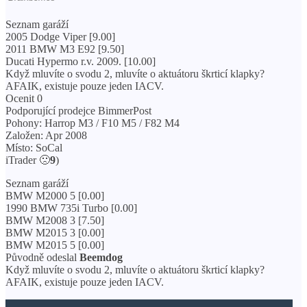
Seznam garáží
2005 Dodge Viper [9.00]
2011 BMW M3 E92 [9.50]
Ducati Hypermo r.v. 2009. [10.00]
Když mluvíte o svodu 2, mluvíte o aktuátoru škrticí klapky?
AFAIK, existuje pouze jeden IACV.
Ocenit 0
Podporující prodejce BimmerPost
Pohony: Harrop M3 / F10 M5 / F82 M4
Založen: Apr 2008
Místo: SoCal
iTrader 🙁
9
)
Seznam garáží
BMW M2000 5 [0.00]
1990 BMW 735i Turbo [0.00]
BMW M2008 3 [7.50]
BMW M2015 3 [0.00]
BMW M2015 5 [0.00]
Původně odeslal
Beemdog
Když mluvíte o svodu 2, mluvíte o aktuátoru škrticí klapky?
AFAIK, existuje pouze jeden IACV.