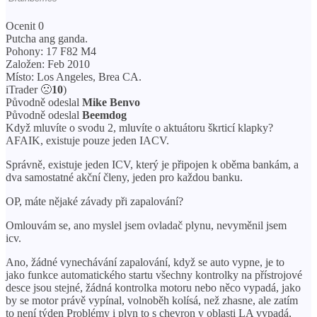
Ocenit 0
Putcha ang ganda.
Pohony: 17 F82 M4
Založen: Feb 2010
Místo: Los Angeles, Brea CA.
iTrader 🙁
10
)
Původně odeslal
Mike Benvo
Původně odeslal
Beemdog
Když mluvíte o svodu 2, mluvíte o aktuátoru škrticí klapky?
AFAIK, existuje pouze jeden IACV.
Správně, existuje jeden ICV, který je připojen k oběma bankám, a
dva samostatné akční členy, jeden pro každou banku.
OP, máte nějaké závady při zapalování?
Omlouvám se, ano myslel jsem ovladač plynu, nevyměnil jsem
icv.
Ano, žádné vynechávání zapalování, když se auto vypne, je to
jako funkce automatického startu všechny kontrolky na přístrojové
desce jsou stejné, žádná kontrolka motoru nebo něco vypadá, jako
by se motor právě vypínal, volnoběh kolísá, než zhasne, ale zatím
to není týden Problémy i plyn to s chevron v oblasti LA vypadá,