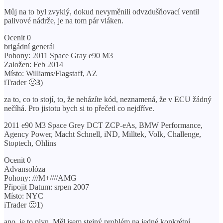
Můj na to byl zvyklý, dokud nevyměnili odvzdušňovací ventil
palivové nádrže, je na tom pár vláken.
Ocenit 0
brigádní generál
Pohony: 2011 Space Gray e90 M3
Založen: Feb 2014
Místo: Williams/Flagstaff, AZ
iTrader 🙁
3
)
za to, co to stojí, to, že neházíte kód, neznamená, že v ECU žádný
nečíhá. Pro jistotu bych si to přečetl co nejdříve.
2011 e90 M3 Space Grey DCT ZCP-eAs, BMW Performance,
Agency Power, Macht Schnell, iND, Milltek, Volk, Challenge,
Stoptech, Ohlins
Ocenit 0
Advansolóza
Pohony: ///M+////AMG
Připojit Datum: srpen 2007
Místo: NYC
iTrader 🙁
1
)
ano, je to plyn. Měl jsem stejný problém na jedné konkrétní