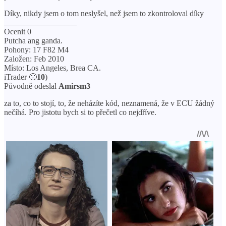
Díky, nikdy jsem o tom neslyšel, než jsem to zkontroloval díky
__________________
Ocenit 0
Putcha ang ganda.
Pohony: 17 F82 M4
Založen: Feb 2010
Místo: Los Angeles, Brea CA.
iTrader 🙁
10
)
Původně odeslal
Amirsm3
za to, co to stojí, to, že neházíte kód, neznamená, že v ECU žádný
nečíhá. Pro jistotu bych si to přečetl co nejdříve.