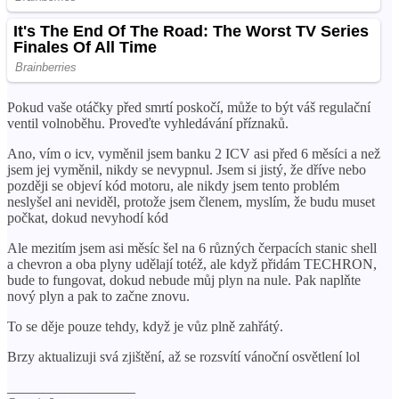
Pokud vaše otáčky před smrtí poskočí, může to být váš regulační
ventil volnoběhu. Proveďte vyhledávání příznaků.
Ano, vím o icv, vyměnil jsem banku 2 ICV asi před 6 měsíci a než
jsem jej vyměnil, nikdy se nevypnul. Jsem si jistý, že dříve nebo
později se objeví kód motoru, ale nikdy jsem tento problém
neslyšel ani neviděl, protože jsem členem, myslím, že budu muset
počkat, dokud nevyhodí kód
Ale mezitím jsem asi měsíc šel na 6 různých čerpacích stanic shell
a chevron a oba plyny udělají totéž, ale když přidám TECHRON,
bude to fungovat, dokud nebude můj plyn na nule. Pak naplňte
nový plyn a pak to začne znovu.
To se děje pouze tehdy, když je vůz plně zahřátý.
Brzy aktualizuji svá zjištění, až se rozsvítí vánoční osvětlení lol
__________________