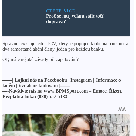
ČTĚTE VÍCE
Proč se můj volant stále točí
doprava?
Správně, existuje jeden ICV, který je připojen k oběma bankám, a
dva samostatné akční členy, jeden pro každou banku.
OP, máte nějaké závady při zapalování?
——| Lajkni nás na Facebooku
|
Instagram
||
Informace o
ladění
|
Vzdálené kódování
|——
—-Navštivte nás na
www.BPMSport.com
–
Emoce. Řizen. |
Bezplatná linka: (888) 557-5133—-