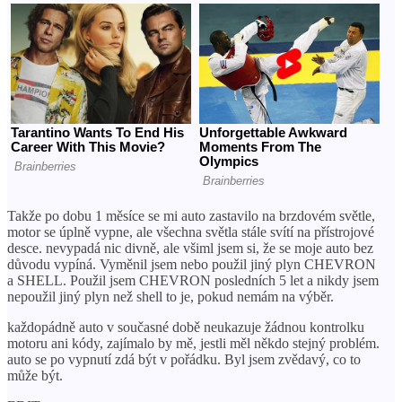
Takže po dobu 1 měsíce se mi auto zastavilo na brzdovém světle,
motor se úplně vypne, ale všechna světla stále svítí na přístrojové
desce. nevypadá nic divně, ale všiml jsem si, že se moje auto bez
důvodu vypíná. Vyměnil jsem nebo použil jiný plyn CHEVRON
a SHELL. Použil jsem CHEVRON posledních 5 let a nikdy jsem
nepoužil jiný plyn než shell to je, pokud nemám na výběr.
každopádně auto v současné době neukazuje žádnou kontrolku
motoru ani kódy, zajímalo by mě, jestli měl někdo stejný problém.
auto se po vypnutí zdá být v pořádku. Byl jsem zvědavý, co to
může být.