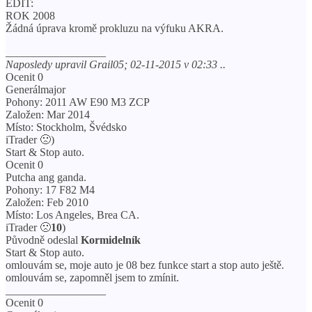
EDIT:
ROK 2008
Žádná úprava kromě prokluzu na výfuku AKRA.
__________________
Naposledy upravil Grail05; 02-11-2015 v 02:33 ..
Ocenit 0
Generálmajor
Pohony: 2011 AW E90 M3 ZCP
Založen: Mar 2014
Místo: Stockholm, Švédsko
iTrader 🙁
)
Start & Stop auto.
Ocenit 0
Putcha ang ganda.
Pohony: 17 F82 M4
Založen: Feb 2010
Místo: Los Angeles, Brea CA.
iTrader 🙁
10
)
Původně odeslal
Kormidelník
Start & Stop auto.
omlouvám se, moje auto je 08 bez funkce start a stop auto ještě.
omlouvám se, zapomněl jsem to zmínit.
__________________
Ocenit 0