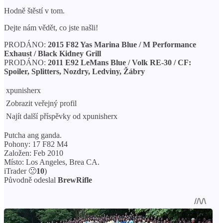
Hodně štěstí v tom.
Dejte nám vědět, co jste našli!
PRODÁNO:
2015 F82 Yas Marina Blue / M Performance
Exhaust / Black Kidney Grill
PRODÁNO:
2011 E92 LeMans Blue / Volk RE-30 / CF:
Spoiler, Splitters, Nozdry, Ledviny, Žábry
xpunisherx
Zobrazit veřejný profil
Najít další příspěvky od xpunisherx
Putcha ang ganda.
Pohony: 17 F82 M4
Založen: Feb 2010
Místo: Los Angeles, Brea CA.
iTrader 🙁
10
)
Původně odeslal
BrewRifle