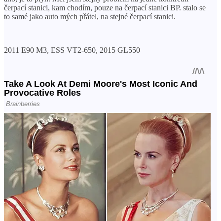
čerpací stanici, kam chodím, pouze na čerpací stanici BP. stalo se
to samé jako auto mých přátel, na stejné čerpací stanici.
2011 E90 M3, ESS VT2-650, 2015 GL550