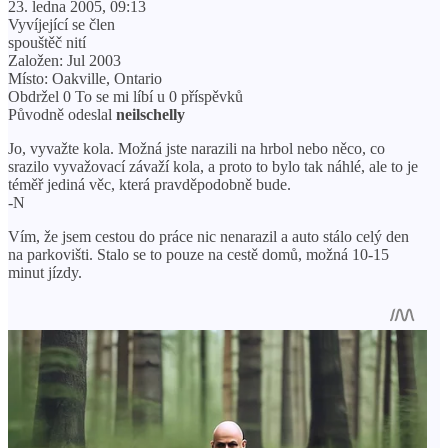
23. ledna 2005, 09:13
Vyvíjející se člen
spouštěč nití
Založen: Jul 2003
Místo: Oakville, Ontario
Obdržel 0 To se mi líbí u 0 příspěvků
Původně odeslal
neilschelly
Jo, vyvažte kola. Možná jste narazili na hrbol nebo něco, co
srazilo vyvažovací závaží kola, a proto to bylo tak náhlé, ale to je
téměř jediná věc, která pravděpodobně bude.
-N
Vím, že jsem cestou do práce nic nenarazil a auto stálo celý den
na parkovišti. Stalo se to pouze na cestě domů, možná 10-15
minut jízdy.