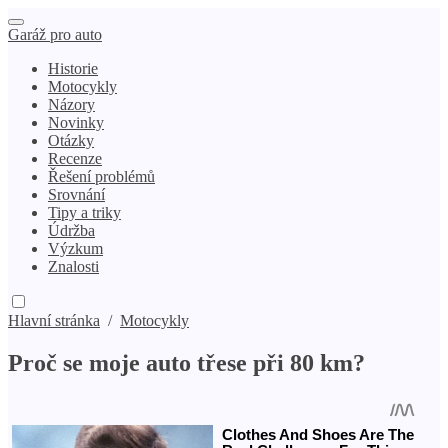
Garáž pro auto
Historie
Motocykly
Názory
Novinky
Otázky
Recenze
Řešení problémů
Srovnání
Tipy a triky
Údržba
Výzkum
Znalosti
Hlavní stránka
/
Motocykly
Proč se moje auto třese při 80 km?