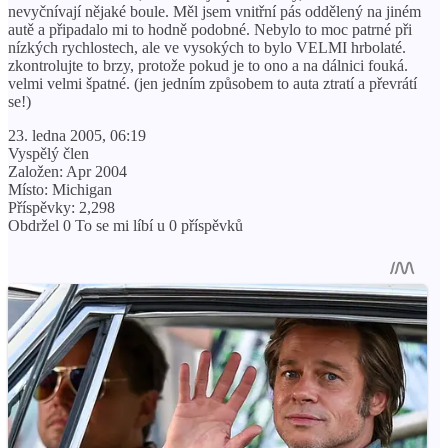
nevyčnívají nějaké boule. Měl jsem vnitřní pás oddělený na jiném
autě a připadalo mi to hodně podobné. Nebylo to moc patrné při
nízkých rychlostech, ale ve vysokých to bylo VELMI hrbolaté.
zkontrolujte to brzy, protože pokud je to ono a na dálnici fouká.
velmi velmi špatné. (jen jedním způsobem to auta ztratí a převrátí
se!)
23. ledna 2005, 06:19
Vyspělý člen
Založen: Apr 2004
Místo: Michigan
Příspěvky: 2,298
Obdržel 0 To se mi líbí u 0 příspěvků