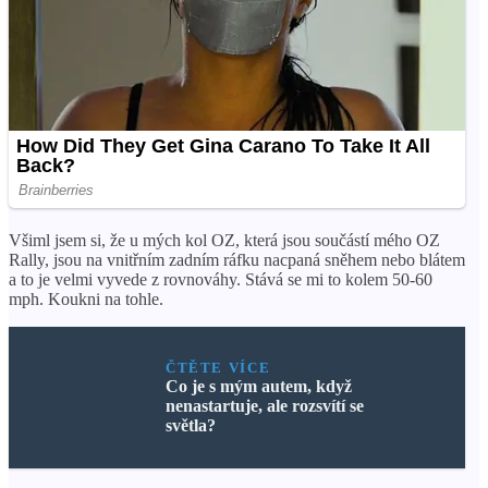
Všiml jsem si, že u mých kol OZ, která jsou součástí mého OZ
Rally, jsou na vnitřním zadním ráfku nacpaná sněhem nebo blátem
a to je velmi vyvede z rovnováhy. Stává se mi to kolem 50-60
mph. Koukni na tohle.
ČTĚTE VÍCE
Co je s mým autem, když
nenastartuje, ale rozsvítí se
světla?