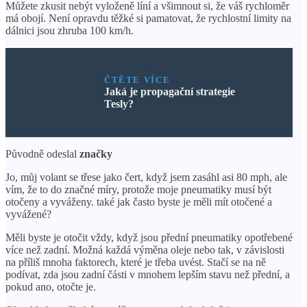
Můžete zkusit nebýt vyloženě líní a všimnout si, že váš rychloměr
má obojí. Není opravdu těžké si pamatovat, že rychlostní limity na
dálnici jsou zhruba 100 km/h.
ČTĚTE VÍCE
Jaká je propagační strategie
Tesly?
Původně odeslal
značky
Jo, můj volant se třese jako čert, když jsem zasáhl asi 80 mph, ale
vím, že to do značné míry, protože moje pneumatiky musí být
otočeny a vyváženy. také jak často byste je měli mít otočené a
vyvážené?
Měli byste je otočit vždy, když jsou přední pneumatiky opotřebené
více než zadní. Možná každá výměna oleje nebo tak, v závislosti
na příliš mnoha faktorech, které je třeba uvést. Stačí se na ně
podívat, zda jsou zadní části v mnohem lepším stavu než přední, a
pokud ano, otočte je.