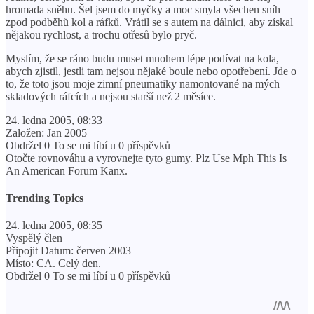
hromada sněhu. Šel jsem do myčky a moc smyla všechen sníh
zpod podběhů kol a ráfků. Vrátil se s autem na dálnici, aby získal
nějakou rychlost, a trochu otřesů bylo pryč.
Myslím, že se ráno budu muset mnohem lépe podívat na kola,
abych zjistil, jestli tam nejsou nějaké boule nebo opotřebení. Jde o
to, že toto jsou moje zimní pneumatiky namontované na mých
skladových ráfcích a nejsou starší než 2 měsíce.
24. ledna 2005, 08:33
Založen: Jan 2005
Obdržel 0 To se mi líbí u 0 příspěvků
Otočte rovnováhu a vyrovnejte tyto gumy. Plz Use Mph This Is
An American Forum Kanx.
Trending Topics
24. ledna 2005, 08:35
Vyspělý člen
Připojit Datum: červen 2003
Místo: CA. Celý den.
Obdržel 0 To se mi líbí u 0 příspěvků