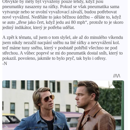
Obvykle by měly být vyváženy pouze tehdy, když jsou
pneumatiky nasazeny na ráfky. Pokud se však pneumatika sama
vytvaruje nebo se uvolní vyvažovací závaží, budou potřebovat
nové vyvážení. Neděláte to jako běžnou údržbu – děláte to, když
se auto „třese jako čert, když jedu asi 80 mph“, protože to je skoro
jediný indikátor, který je potřeba udělat.
A zpět k tématu, už jsem o tom slyšel, ale až do minulého víkendu
jsem nikdy nezažil nacpání sněhu na lité ráfky a nevyvážení kol.
teď máme tuny sněhu, který v podstatě pohřbil všechno ne pod
střechou. A vůbec poprvé se mi do pneumatik dostal sníh, který to
pokazil. povoleno, jakmile to bylo pryč, tak bylo i otřesy.
-N