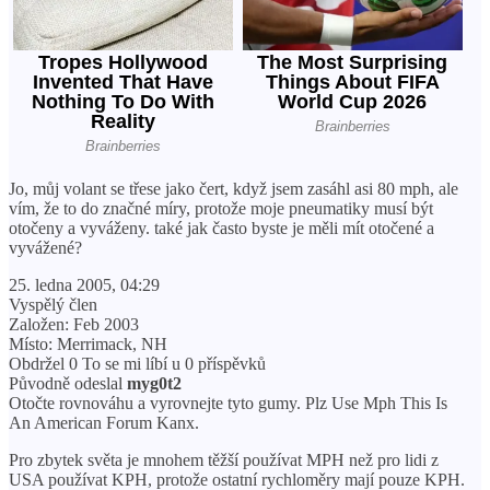
Jo, můj volant se třese jako čert, když jsem zasáhl asi 80 mph, ale
vím, že to do značné míry, protože moje pneumatiky musí být
otočeny a vyváženy. také jak často byste je měli mít otočené a
vyvážené?
25. ledna 2005, 04:29
Vyspělý člen
Založen: Feb 2003
Místo: Merrimack, NH
Obdržel 0 To se mi líbí u 0 příspěvků
Původně odeslal
myg0t2
Otočte rovnováhu a vyrovnejte tyto gumy. Plz Use Mph This Is
An American Forum Kanx.
Pro zbytek světa je mnohem těžší používat MPH než pro lidi z
USA používat KPH, protože ostatní rychloměry mají pouze KPH.