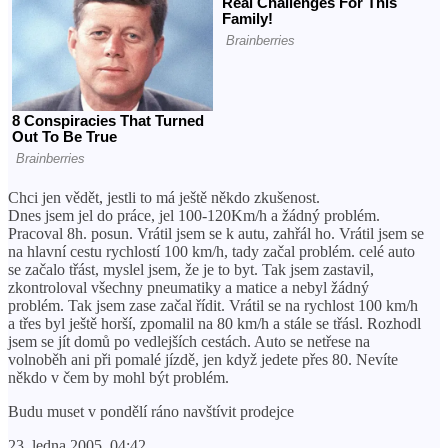
Chci jen vědět, jestli to má ještě někdo zkušenost.
Dnes jsem jel do práce, jel 100-120Km/h a žádný problém.
Pracoval 8h. posun. Vrátil jsem se k autu, zahřál ho. Vrátil jsem se
na hlavní cestu rychlostí 100 km/h, tady začal problém. celé auto
se začalo třást, myslel jsem, že je to byt. Tak jsem zastavil,
zkontroloval všechny pneumatiky a matice a nebyl žádný
problém. Tak jsem zase začal řídit. Vrátil se na rychlost 100 km/h
a třes byl ještě horší, zpomalil na 80 km/h a stále se třásl. Rozhodl
jsem se jít domů po vedlejších cestách. Auto se netřese na
volnoběh ani při pomalé jízdě, jen když jedete přes 80. Nevíte
někdo v čem by mohl být problém.
Budu muset v pondělí ráno navštívit prodejce
23. ledna 2005, 04:42