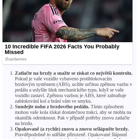
Zatlačte na brzdy a snažte se získat co největší kontrolu.
Pokud je vaše vozidlo vybaveno protiblokovacím
brzdovým systémem (ABS), ucítíte určitou zpětnou vazbu v
pedálu a uslyšíte hluk mechanického typu, když se vaše
vozidlo zastaví. Zpětnou vazbou je ABS, které zabraňuje
zablokování kol a brání vám ve smyku.
Sundejte nohu z brzdového pedálu.
Tímto způsobem
mohou vaše kola získat dostatečnou trakci, aby se mohla na
okamžik odemknout. Pak v případě potřeby znovu zatlačte
na brzdu.
Opakovaně (a rychle) znovu a znovu sešlápněte brzdy.
Pravděpodobně to uděláte přirozeně. Opakované šlápnutí