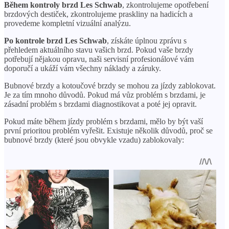
Během kontroly brzd Les Schwab
, zkontrolujeme opotřebení
brzdových destiček, zkontrolujeme praskliny na hadicích a
provedeme kompletní vizuální analýzu.
Po kontrole brzd Les Schwab
, získáte úplnou zprávu s
přehledem aktuálního stavu vašich brzd. Pokud vaše brzdy
potřebují nějakou opravu, naši servisní profesionálové vám
doporučí a ukáží vám všechny náklady a záruky.
Bubnové brzdy a kotoučové brzdy se mohou za jízdy zablokovat.
Je za tím mnoho důvodů. Pokud má vůz problém s brzdami, je
zásadní problém s brzdami diagnostikovat a poté jej opravit.
Pokud máte během jízdy problém s brzdami, mělo by být vaší
první prioritou problém vyřešit. Existuje několik důvodů, proč se
bubnové brzdy (které jsou obvykle vzadu) zablokovaly: