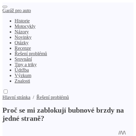
Garáž pro auto
Historie
Motocykly
Názory
Novinky
Otázky
Recenze
Řešení problémů
Srovnání
Tipy a triky
Údržba
Výzkum
Znalosti
Hlavní stránka
/
Řešení problémů
Proč se mi zablokují bubnové brzdy na
jedné straně?