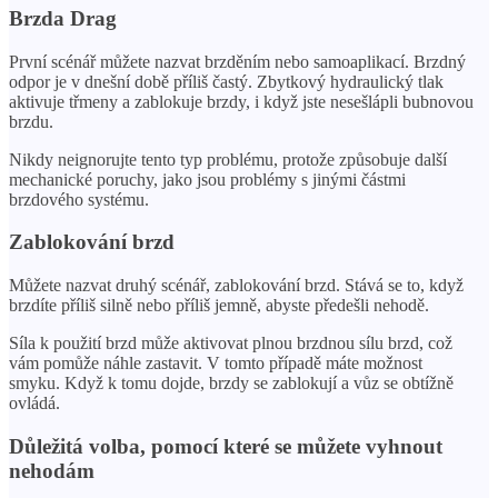
Brzda Drag
První scénář můžete nazvat brzděním nebo samoaplikací. Brzdný
odpor je v dnešní době příliš častý. Zbytkový hydraulický tlak
aktivuje třmeny a zablokuje brzdy, i když jste nesešlápli bubnovou
brzdu.
Nikdy neignorujte tento typ problému, protože způsobuje další
mechanické poruchy, jako jsou problémy s jinými částmi
brzdového systému.
Zablokování brzd
Můžete nazvat druhý scénář, zablokování brzd. Stává se to, když
brzdíte příliš silně nebo příliš jemně, abyste předešli nehodě.
Síla k použití brzd může aktivovat plnou brzdnou sílu brzd, což
vám pomůže náhle zastavit. V tomto případě máte možnost
smyku. Když k tomu dojde, brzdy se zablokují a vůz se obtížně
ovládá.
Důležitá volba, pomocí které se můžete vyhnout
nehodám