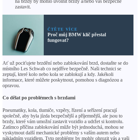
na brzdy by mohlo uvolnit brzdy a/nebo vás bezpečně
zastavit.
ČTĚTE VÍCE
Proč můj BMW klíč přestal
fungovat?
Ať už pociťujete brzdění nebo zablokování brzd, dostaňte se do
místního Les Schwab co nejdříve bezpečně. Naši technici se
zeptají, které kolo nebo kola se zablokují a kdy. Jakékoli
informace, které můžete poskytnout, pomohou s diagnózou a
opravou.
Co dělat po problémech s brzdami
Pneumatiky, kola, tlumiče, vzpěry, řízení a seřízení pracují
společně, aby byla jízda bezpečnější a příjemnější, ale jsou to
brzdy, které vám umožní zastavit vozidlo a udržet si kontrolu.
Zatímco příčina zablokování může být jednoduchá, mohou se
vyskytnout další mechanické problémy s vaším autem nebo
nákladním vozidlem. Tyto problémy by mohly ohrozit vás a vaši