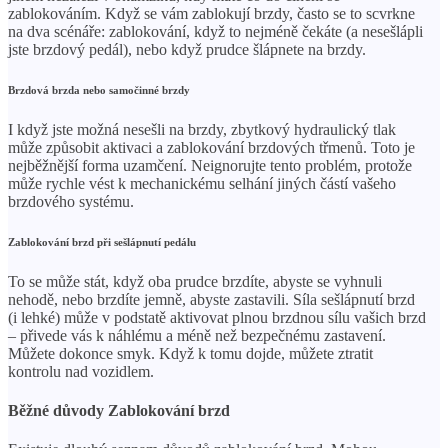
zablokováním. Když se vám zablokují brzdy, často se to scvrkne
na dva scénáře: zablokování, když to nejméně čekáte (a nesešlápli
jste brzdový pedál), nebo když prudce šlápnete na brzdy.
Brzdová brzda nebo samočinné brzdy
I když jste možná nesešli na brzdy, zbytkový hydraulický tlak
může způsobit aktivaci a zablokování brzdových třmenů. Toto je
nejběžnější forma uzamčení. Neignorujte tento problém, protože
může rychle vést k mechanickému selhání jiných částí vašeho
brzdového systému.
Zablokování brzd při sešlápnutí pedálu
To se může stát, když oba prudce brzdíte, abyste se vyhnuli
nehodě, nebo brzdíte jemně, abyste zastavili. Síla sešlápnutí brzd
(i lehké) může v podstatě aktivovat plnou brzdnou sílu vašich brzd
– přivede vás k náhlému a méně než bezpečnému zastavení.
Můžete dokonce smyk. Když k tomu dojde, můžete ztratit
kontrolu nad vozidlem.
Běžné důvody Zablokování brzd