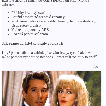
Existuje dlouhý seznam důvodů zablokování brzd. Mohou
zahrnovat:
Přehřátý brzdový systém
Použití nesprávné brzdové kapaliny
Poškozené nebo zlomené díly (třmeny, brzdové destičky,
písty, rotory a další)
Vadné komponenty ABS
Rozbitá parkovací brzda
Jak reagovat, když se brzdy zablokují
Když jste na silnici a zablokují se vám brzdy, rychlá akce vám
může pomoci vyhnout se nehodě a udržet vaši rodinu v bezpečí.