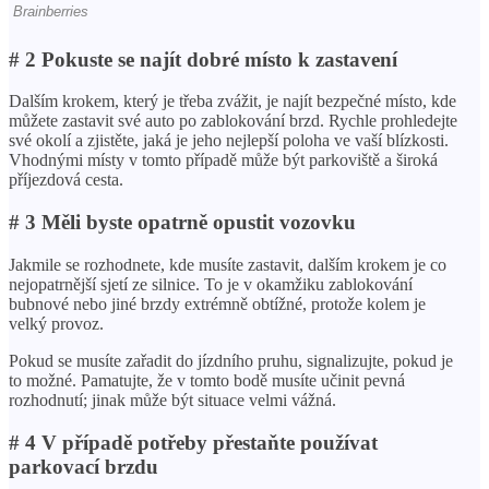
# 2 Pokuste se najít dobré místo k zastavení
Dalším krokem, který je třeba zvážit, je najít bezpečné místo, kde
můžete zastavit své auto po zablokování brzd. Rychle prohledejte
své okolí a zjistěte, jaká je jeho nejlepší poloha ve vaší blízkosti.
Vhodnými místy v tomto případě může být parkoviště a široká
příjezdová cesta.
# 3 Měli byste opatrně opustit vozovku
Jakmile se rozhodnete, kde musíte zastavit, dalším krokem je co
nejopatrnější sjetí ze silnice. To je v okamžiku zablokování
bubnové nebo jiné brzdy extrémně obtížné, protože kolem je
velký provoz.
Pokud se musíte zařadit do jízdního pruhu, signalizujte, pokud je
to možné. Pamatujte, že v tomto bodě musíte učinit pevná
rozhodnutí; jinak může být situace velmi vážná.
# 4 V případě potřeby přestaňte používat
parkovací brzdu