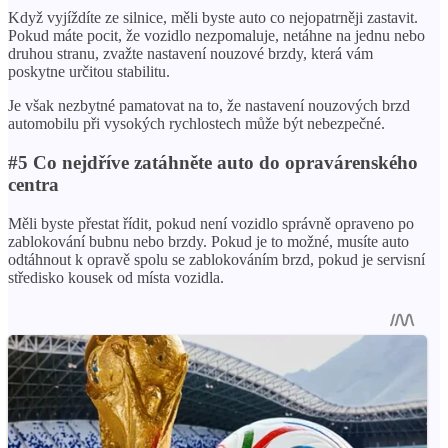
Když vyjíždíte ze silnice, měli byste auto co nejopatrněji zastavit.
Pokud máte pocit, že vozidlo nezpomaluje, netáhne na jednu nebo
druhou stranu, zvažte nastavení nouzové brzdy, která vám
poskytne určitou stabilitu.
Je však nezbytné pamatovat na to, že nastavení nouzových brzd
automobilu při vysokých rychlostech může být nebezpečné.
#5 Co nejdříve zatáhněte auto do opravárenského
centra
Měli byste přestat řídit, pokud není vozidlo správně opraveno po
zablokování bubnu nebo brzdy. Pokud je to možné, musíte auto
odtáhnout k opravě spolu se zablokováním brzd, pokud je servisní
středisko kousek od místa vozidla.