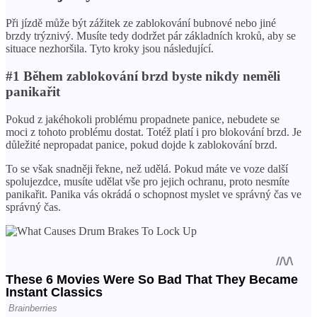
Při jízdě může být zážitek ze zablokování bubnové nebo jiné
brzdy trýznivý. Musíte tedy dodržet pár základních kroků, aby se
situace nezhoršila. Tyto kroky jsou následující.
#1 Během zablokování brzd byste nikdy neměli
panikařit
Pokud z jakéhokoli problému propadnete panice, nebudete se
moci z tohoto problému dostat. Totéž platí i pro blokování brzd. Je
důležité nepropadat panice, pokud dojde k zablokování brzd.
To se však snadněji řekne, než udělá. Pokud máte ve voze další
spolujezdce, musíte udělat vše pro jejich ochranu, proto nesmíte
panikařit. Panika vás okrádá o schopnost myslet ve správný čas ve
správný čas.