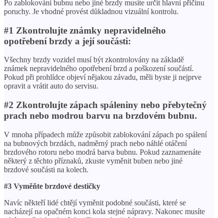
Po zablokování bubnu nebo jiné brzdy musíte určit hlavní příčinu
poruchy. Je vhodné provést důkladnou vizuální kontrolu.
#1 Zkontrolujte známky nepravidelného
opotřebení brzdy a její součásti:
Všechny brzdy vozidel musí být zkontrolovány na základě
známek nepravidelného opotřebení brzd a poškození součástí.
Pokud při prohlídce objeví nějakou závadu, měli byste ji nejprve
opravit a vrátit auto do servisu.
#2 Zkontrolujte zápach spáleniny nebo přebytečný
prach nebo modrou barvu na brzdovém bubnu.
V mnoha případech může způsobit zablokování zápach po spálení
na bubnových brzdách, nadměrný prach nebo náhlé otáčení
brzdového rotoru nebo modrá barva bubnu. Pokud zaznamenáte
některý z těchto příznaků, zkuste vyměnit buben nebo jiné
brzdové součásti na kolech.
#3 Vyměňte brzdové destičky
Navíc někteří lidé chtějí vyměnit podobné součásti, které se
nacházejí na opačném konci kola stejné nápravy. Nakonec musíte