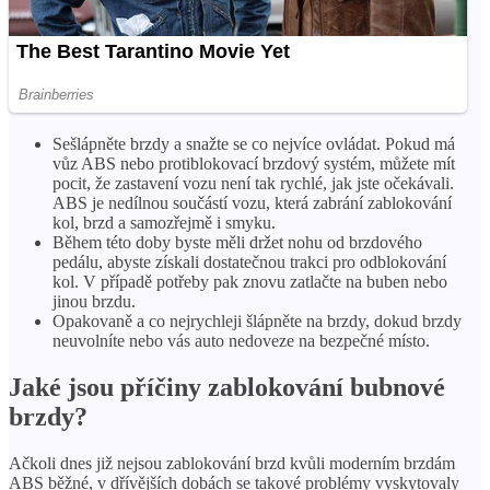
Sešlápněte brzdy a snažte se co nejvíce ovládat. Pokud má
vůz ABS nebo protiblokovací brzdový systém, můžete mít
pocit, že zastavení vozu není tak rychlé, jak jste očekávali.
ABS je nedílnou součástí vozu, která zabrání zablokování
kol, brzd a samozřejmě i smyku.
Během této doby byste měli držet nohu od brzdového
pedálu, abyste získali dostatečnou trakci pro odblokování
kol. V případě potřeby pak znovu zatlačte na buben nebo
jinou brzdu.
Opakovaně a co nejrychleji šlápněte na brzdy, dokud brzdy
neuvolníte nebo vás auto nedoveze na bezpečné místo.
Jaké jsou příčiny zablokování bubnové
brzdy?
Ačkoli dnes již nejsou zablokování brzd kvůli moderním brzdám
ABS běžné, v dřívějších dobách se takové problémy vyskytovaly