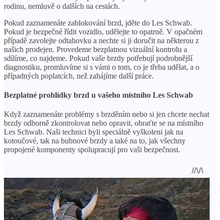
rodinu, nemluvě o dalších na cestách.
Pokud zaznamenáte zablokování brzd, jděte do Les Schwab.
Pokud je bezpečné řídit vozidlo, udělejte to opatrně. V opačném
případě zavolejte odtahovku a nechte si ji doručit na některou z
našich prodejen. Provedeme bezplatnou vizuální kontrolu a
sdílíme, co najdeme. Pokud vaše brzdy potřebují podrobnější
diagnostiku, promluvíme si s vámi o tom, co je třeba udělat, a o
případných poplatcích, než zahájíme další práce.
Bezplatné prohlídky brzd u vašeho místního Les Schwab
Když zaznamenáte problémy s brzděním nebo si jen chcete nechat
brzdy odborně zkontrolovat nebo opravit, obraťte se na místního
Les Schwab. Naši technici byli speciálně vyškoleni jak na
kotoučové, tak na bubnové brzdy a také na to, jak všechny
propojené komponenty spolupracují pro vaši bezpečnost.