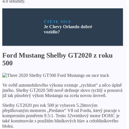
4.0 sekundy.
ČTĚTE VÍCE
Je Chevy Orlando dobré
vozidlo?
Ford Mustang Shelby GT2020 z roku
500
Ve světě automobilového výkonu existuje „rychlost“ a něco úplně
jiného. Shelby GT2020 500 nově definuje slovo rychlý a posouvá
již tak působivý výkon Mustangu na zcela novou úroveň.
Shelby GT2020 pro rok 500 je vybaven 5.2litrovým
přeplňovaným motorem „Predator“ V8 od Fordu, který pracuje s
kompresním poměrem 9.5:1. Tento 32ventilový motor DOHC je
také konstruován s použitím hliníkových hlav a celohliníkového
bloku.