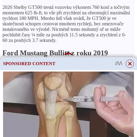
2020 Shelby GT500 trestá vozovku výkonem 760 koní a točivým
momentem 625 lb-ft, to vše při zrychlení na ohromující maximální
rychlost 180 MPH. Mnoho lidí však uvádí, že GT500 je ve
skutečnosti schopen cestovat mnohem rychleji, bez omezovače
instalovaného ve výrobě. Nicméně tento mohutný oř se může
pochlubit časy ¼ míle za pouhých 11.5 sekundy a zrychlení z 0-
60 za pouhých 3.7 sekundy.
Ford Mustang Bullitt z roku 2019
SPONSORED CONTENT
Ford nyní vybavil několik speciálních edicí Mustangů „Bullitt“
pro požitek spotřebitele zaměřeného na výkon. Žádný však nebyl
tak silný jako Mustang Bullitt Ford z roku 2019. Tento
nezapomenutelný Mustang vytvářel enormní množství výkonu ve
prospěch celohliníkového 5.0litrového V8 DOHC.
Tento motor poskytoval 480 koňských sil spolu s točivým
momentem 420 lb-ft a nesl inzerovanou maximální rychlost 163
MPH. Za zmínku stojí také blesková rychlost Bullitta z 0-60 MPH
za pouhých 4.4 sekundy. Navíc se Mustang Bullitt z roku 2019
ukázal jako schopný dosáhnout více než působivého ¼ míle za
pouhých 12.6 sekundy při maximální rychlosti 115 MPH.