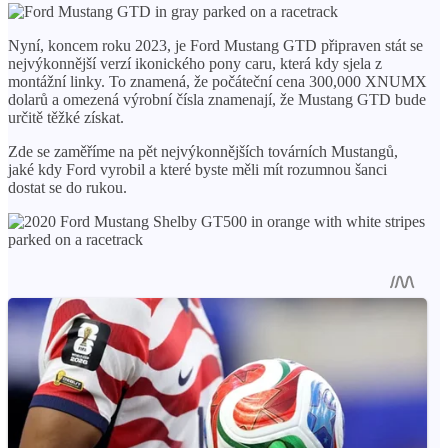
Nyní, koncem roku 2023, je Ford Mustang GTD připraven stát se
nejvýkonnější verzí ikonického pony caru, která kdy sjela z
montážní linky. To znamená, že počáteční cena 300,000 XNUMX
dolarů a omezená výrobní čísla znamenají, že Mustang GTD bude
určitě těžké získat.
Zde se zaměříme na pět nejvýkonnějších továrních Mustangů,
jaké kdy Ford vyrobil a které byste měli mít rozumnou šanci
dostat se do rukou.