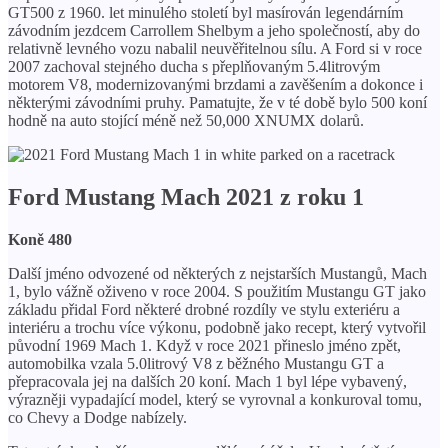
GT500 z 1960. let minulého století byl masírován legendárním
závodním jezdcem Carrollem Shelbym a jeho společností, aby do
relativně levného vozu nabalil neuvěřitelnou sílu. A Ford si v roce
2007 zachoval stejného ducha s přeplňovaným 5.4litrovým
motorem V8, modernizovanými brzdami a zavěšením a dokonce i
některými závodními pruhy. Pamatujte, že v té době bylo 500 koní
hodně na auto stojící méně než 50,000 XNUMX dolarů.
Ford Mustang Mach 2021 z roku 1
Koně 480
Další jméno odvozené od některých z nejstarších Mustangů, Mach
1, bylo vážně oživeno v roce 2004. S použitím Mustangu GT jako
základu přidal Ford některé drobné rozdíly ve stylu exteriéru a
interiéru a trochu více výkonu, podobně jako recept, který vytvořil
původní 1969 Mach 1. Když v roce 2021 přineslo jméno zpět,
automobilka vzala 5.0litrový V8 z běžného Mustangu GT a
přepracovala jej na dalších 20 koní. Mach 1 byl lépe vybavený,
výrazněji vypadající model, který se vyrovnal a konkuroval tomu,
co Chevy a Dodge nabízely.