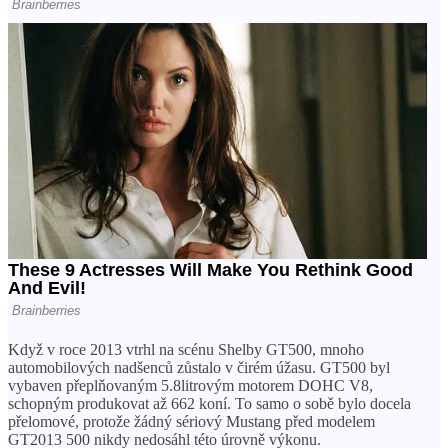
Když v roce 2013 vtrhl na scénu Shelby GT500, mnoho
automobilových nadšenců zůstalo v čirém úžasu. GT500 byl
vybaven přeplňovaným 5.8litrovým motorem DOHC V8,
schopným produkovat až 662 koní. To samo o sobě bylo docela
přelomové, protože žádný sériový Mustang před modelem
GT2013 500 nikdy nedosáhl této úrovně výkonu.