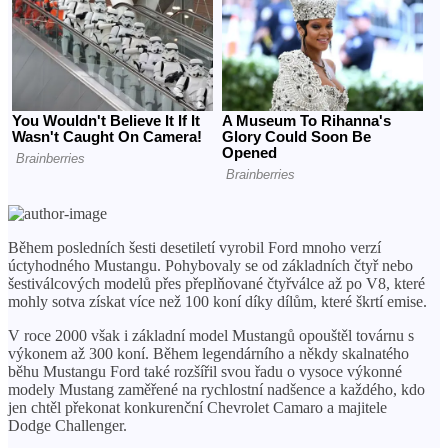
Během posledních šesti desetiletí vyrobil Ford mnoho verzí
úctyhodného Mustangu. Pohybovaly se od základních čtyř nebo
šestiválcových modelů přes přeplňované čtyřválce až po V8, které
mohly sotva získat více než 100 koní díky dílům, které škrtí emise.
V roce 2000 však i základní model Mustangů opouštěl továrnu s
výkonem až 300 koní. Během legendárního a někdy skalnatého
běhu Mustangu Ford také rozšířil svou řadu o vysoce výkonné
modely Mustang zaměřené na rychlostní nadšence a každého, kdo
jen chtěl překonat konkurenční Chevrolet Camaro a majitele
Dodge Challenger.