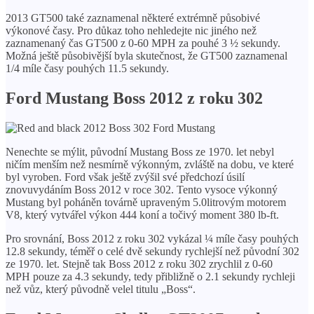
2013 GT500 také zaznamenal některé extrémně působivé
výkonové časy. Pro důkaz toho nehledejte nic jiného než
zaznamenaný čas GT500 z 0-60 MPH za pouhé 3 ½ sekundy.
Možná ještě působivější byla skutečnost, že GT500 zaznamenal
1/4 míle časy pouhých 11.5 sekundy.
Ford Mustang Boss 2012 z roku 302
Nenechte se mýlit, původní Mustang Boss ze 1970. let nebyl
ničím menším než nesmírně výkonným, zvláště na dobu, ve které
byl vyroben. Ford však ještě zvýšil své předchozí úsilí
znovuvydáním Boss 2012 v roce 302. Tento vysoce výkonný
Mustang byl poháněn továrně upraveným 5.0litrovým motorem
V8, který vytvářel výkon 444 koní a točivý moment 380 lb-ft.
Pro srovnání, Boss 2012 z roku 302 vykázal ¼ míle časy pouhých
12.8 sekundy, téměř o celé dvě sekundy rychlejší než původní 302
ze 1970. let. Stejně tak Boss 2012 z roku 302 zrychlil z 0-60
MPH pouze za 4.3 sekundy, tedy přibližně o 2.1 sekundy rychleji
než vůz, který původně velel titulu „Boss“.