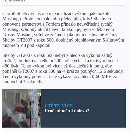
Carroll Shelby ví něco o maximalizaci výkonu jakéhokoli
Mustangu. Proto jen málokoho překvapilo, když Shelbyho
obnovené partnerství s Fordem přineslo neuvěřitelně rychlý
Mustang, schopný otočit hlavu, kdekoli jej bylo vidět. Tento
úžasný Mustang vešel ve známost jako nyní nechvalně známý
Shelby GT2007 z roku 500, doplněný přeplňovaným 5.4litrovým
motorem V8 pod kapotou.
Shelby GT2007 z roku 500 nebyl z hlediska výkonu žádný
troškař, produkoval celkem 500 koňských sil a točivý moment
480 lb-ft. Tento výkon byl více než dostatečný k tomu, aby
poháněl GT2007 z roku 500 na ¼ krát za pouhých 12.6 sekundy.
Tento výkonný pony car také vykázal zrychlení 0-60 MPH za
pouhých 4.5 sekundy.
ČTĚTE VÍCE
Proč odbočuji doleva?