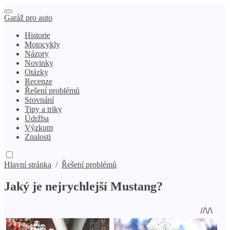
Garáž pro auto
Historie
Motocykly
Názory
Novinky
Otázky
Recenze
Řešení problémů
Srovnání
Tipy a triky
Údržba
Výzkum
Znalosti
Hlavní stránka
/
Řešení problémů
Jaký je nejrychlejší Mustang?