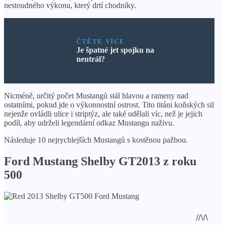
nestoudného výkonu, který drtí chodníky.
ČTĚTE VÍCE
Je špatné jet spojku na
neutrál?
Nicméně, určitý počet Mustangů stál hlavou a rameny nad
ostatními, pokud jde o výkonnostní ostrost. Tito titáni koňských sil
nejenže ovládli ulice i striptýz, ale také udělali víc, než je jejich
podíl, aby udrželi legendární odkaz Mustangu naživu.
Následuje 10 nejrychlejších Mustangů s kostěnou pažbou.
Ford Mustang Shelby GT2013 z roku
500