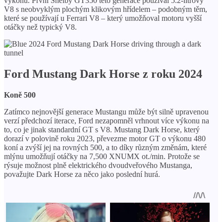
výkonu. První Shelby GT350 této generace používal 5.2-litrový
V8 s neobvyklým plochým klikovým hřídelem – podobným těm,
které se používají u Ferrari V8 – který umožňoval motoru vyšší
otáčky než typický V8.
Ford Mustang Dark Horse z roku 2024
Koně 500
Zatímco nejnovější generace Mustangu může být silně upravenou
verzí předchozí iterace, Ford nezapomněl vrhnout více výkonu na
to, co je jinak standardní GT s V8. Mustang Dark Horse, který
dorazí v polovině roku 2023, převezme motor GT o výkonu 480
koní a zvýší jej na rovných 500, a to díky různým změnám, které
mlýnu umožňují otáčky na 7,500 XNUMX ot./min. Protože se
rýsuje možnost plně elektrického dvoudveřového Mustanga,
považujte Dark Horse za něco jako poslední hurá.