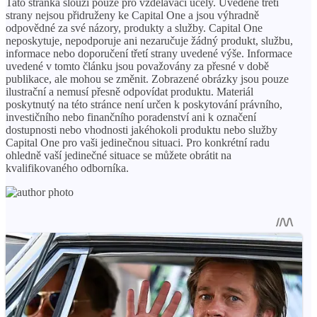
Tato stránka slouží pouze pro vzdělávací účely. Uvedené třetí
strany nejsou přidruženy ke Capital One a jsou výhradně
odpovědné za své názory, produkty a služby. Capital One
neposkytuje, nepodporuje ani nezaručuje žádný produkt, službu,
informace nebo doporučení třetí strany uvedené výše. Informace
uvedené v tomto článku jsou považovány za přesné v době
publikace, ale mohou se změnit. Zobrazené obrázky jsou pouze
ilustrační a nemusí přesně odpovídat produktu. Materiál
poskytnutý na této stránce není určen k poskytování právního,
investičního nebo finančního poradenství ani k označení
dostupnosti nebo vhodnosti jakéhokoli produktu nebo služby
Capital One pro vaši jedinečnou situaci. Pro konkrétní radu
ohledně vaší jedinečné situace se můžete obrátit na
kvalifikovaného odborníka.