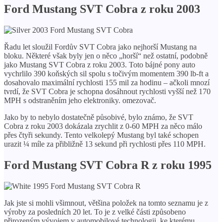
Ford Mustang SVT Cobra z roku 2003
Řadu let sloužil Fordův SVT Cobra jako nejhorší Mustang na
bloku. Některé však byly jen o něco „horší“ než ostatní, podobně
jako Mustang SVT Cobra z roku 2003. Toto bájné pony auto
vychrlilo 390 koňských sil spolu s točivým momentem 390 lb-ft a
dosahovalo maximální rychlosti 155 mil za hodinu – ačkoli mnozí
tvrdí, že SVT Cobra je schopna dosáhnout rychlosti vyšší než 170
MPH s odstraněním jeho elektroniky. omezovač.
Jako by to nebylo dostatečně působivé, bylo známo, že SVT
Cobra z roku 2003 dokázala zrychlit z 0-60 MPH za něco málo
přes čtyři sekundy. Tento velkolepý Mustang byl také schopen
urazit ¼ míle za přibližně 13 sekund při rychlosti přes 110 MPH.
Ford Mustang SVT Cobra R z roku 1995
Jak jste si mohli všimnout, většina položek na tomto seznamu je z
výroby za posledních 20 let. To je z velké části způsobeno
přirozeným vývojem v automobilové technologii, ke kterému