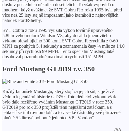
došlo v posledních několika desetiletích. To však vypovídá o
mnohém, když uvážíme, že SVT Cobra R z roku 1995 byla před
více než 25 lety stejně impozantní jako kterákoli z nejnovějších
nabídek Ford/Shelby.
SVT Cobra z roku 1995 využila výkon továrně upraveného
5.8litrového motoru Windsor V8, aby dosáhla jmenovitého
výkonu přesahujícího 300 koní. SVT Cobra R zrychlila z 0-60
MPH za pouhých 5.4 sekundy a zaznamenala časy ¼ míle za 14.0
sekundy při rychlosti 99 MPH. Tento speciální Mustang také
dosahoval pozoruhodné maximální rychlosti 151 MPH.
Ford Mustang GT2019 r.v. 350
Každý fanoušek Mustangu, který stojí za jejich sůl, si je živě
vědom legendární historie GT350. Toto dědictví výkonu však
bylo dále rozšířeno vydáním Mustangu GT2019 v roce 350.
GT2019 pro rok 350 projížděl těmi nejužšími zatáčkami a s
lehkostí se řítil rovnou dolů, a to z velké části díky své přirozeně
plněné 5.2litrové pohonné jednotce V8 „Voodoo“.