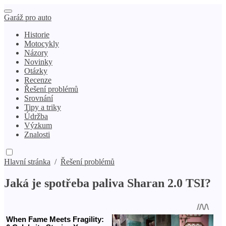
Garáž pro auto
Historie
Motocykly
Názory
Novinky
Otázky
Recenze
Řešení problémů
Srovnání
Tipy a triky
Údržba
Výzkum
Znalosti
Hlavní stránka
/
Řešení problémů
Jaká je spotřeba paliva Sharan 2.0 TSI?