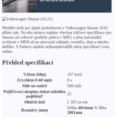
Přejděte dolů pro úplné podrobnosti o Volkswagen Sharan 2010
přímo zde. Na této stránce najdete všechny klíčové specifikace pro
Sharan od celkové spotřeby paliva v MPG a jeho maximální
rychlosti v MPH až po provozní náklady, rozměry, data a mnoho
dalšího. S Parkers najdete nejkomplexnější zdroj specifikací vozu
online.
Přehled specifikací
Výkon (bhp)
197 koní
Zrychlení 0-60 mph
8 s
Míle na nádrž
508 míle
Pojišťovací skupina získat nabídku
25
pojištění?
Silniční daň
£ 365 za rok
Délka
4854mm
X šířka
Rozměry (mm)
2081mm