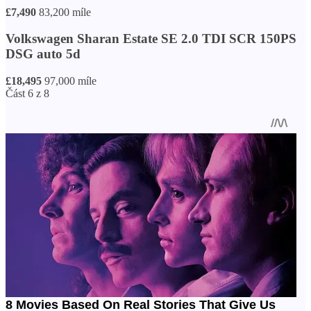
£7,490
83,200 míle
Volkswagen Sharan Estate SE 2.0 TDI SCR 150PS
DSG auto 5d
£18,495
97,000 míle
Část 6 z 8