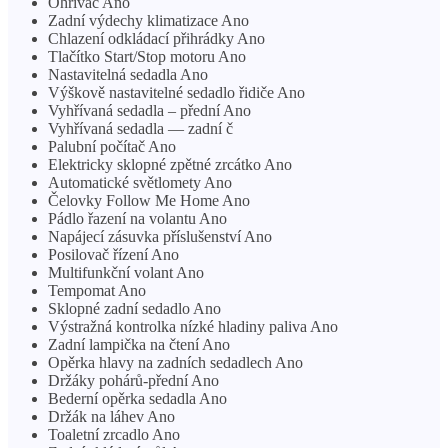
Ohřívač Ano
Zadní výdechy klimatizace Ano
Chlazení odkládací přihrádky Ano
Tlačítko Start/Stop motoru Ano
Nastavitelná sedadla Ano
Výškově nastavitelné sedadlo řidiče Ano
Vyhřívaná sedadla – přední Ano
Vyhřívaná sedadla — zadní č
Palubní počítač Ano
Elektricky sklopné zpětné zrcátko Ano
Automatické světlomety Ano
Čelovky Follow Me Home Ano
Pádlo řazení na volantu Ano
Napájecí zásuvka příslušenství Ano
Posilovač řízení Ano
Multifunkční volant Ano
Tempomat Ano
Sklopné zadní sedadlo Ano
Výstražná kontrolka nízké hladiny paliva Ano
Zadní lampička na čtení Ano
Opěrka hlavy na zadních sedadlech Ano
Držáky pohárů-přední Ano
Bederní opěrka sedadla Ano
Držák na láhev Ano
Toaletní zrcadlo Ano