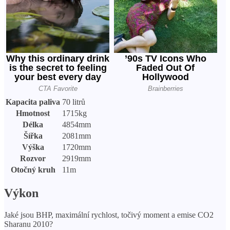
Kapacita paliva
70 litrů
Hmotnost
1715kg
Délka
4854mm
Šířka
2081mm
Výška
1720mm
Rozvor
2919mm
Otočný kruh
11m
Výkon
Jaké jsou BHP, maximální rychlost, točivý moment a emise CO2
Sharanu 2010?