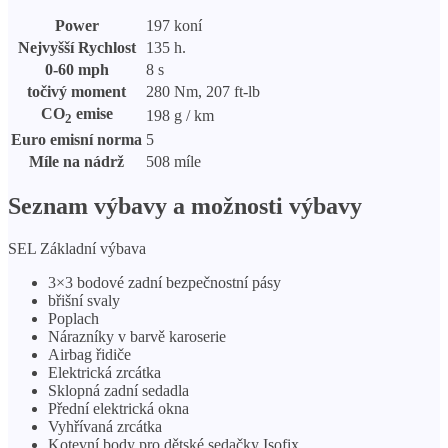
Power
197 koní
Nejvyšší Rychlost
135 h.
0-60 mph
8 s
točivý moment
280 Nm, 207 ft-lb
CO
emise
198 g / km
2
Euro emisní norma
5
Míle na nádrž
508 míle
Seznam výbavy a možnosti výbavy
SEL Základní výbava
3×3 bodové zadní bezpečnostní pásy
břišní svaly
Poplach
Nárazníky v barvě karoserie
Airbag řidiče
Elektrická zrcátka
Sklopná zadní sedadla
Přední elektrická okna
Vyhřívaná zrcátka
Kotevní body pro dětské sedačky Isofix