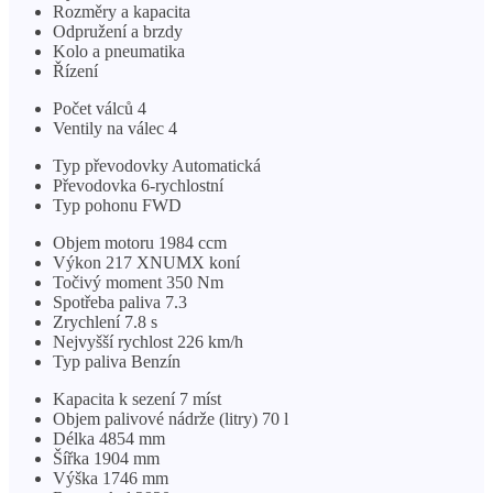
Rozměry a kapacita
Odpružení a brzdy
Kolo a pneumatika
Řízení
Počet válců 4
Ventily na válec 4
Typ převodovky Automatická
Převodovka 6-rychlostní
Typ pohonu FWD
Objem motoru 1984 ccm
Výkon 217 XNUMX koní
Točivý moment 350 Nm
Spotřeba paliva 7.3
Zrychlení 7.8 s
Nejvyšší rychlost 226 km/h
Typ paliva Benzín
Kapacita k sezení 7 míst
Objem palivové nádrže (litry) 70 l
Délka 4854 mm
Šířka 1904 mm
Výška 1746 mm