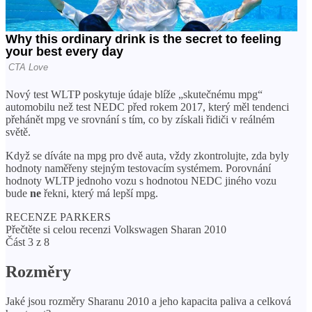
Nový test WLTP poskytuje údaje blíže „skutečnému mpg“
automobilu než test NEDC před rokem 2017, který měl tendenci
přehánět mpg ve srovnání s tím, co by získali řidiči v reálném
světě.
Když se díváte na mpg pro dvě auta, vždy zkontrolujte, zda byly
hodnoty naměřeny stejným testovacím systémem. Porovnání
hodnoty WLTP jednoho vozu s hodnotou NEDC jiného vozu
bude
ne
řekni, který má lepší mpg.
RECENZE PARKERS
Přečtěte si celou recenzi Volkswagen Sharan 2010
Část 3 z 8
Rozměry
Jaké jsou rozměry Sharanu 2010 a jeho kapacita paliva a celková