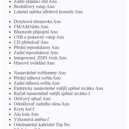
Zadní skládací stůl Ano
Bezklíčový vstup Ano
Loketní opěrka středové konzoly Ano
Dotyková obrazovka Ano
FM/AM/rádio Ano
Bluetooth připojení Ano
USB a pomocný vstup Ano
CD přehrávač Ano
Přední reproduktory Ano
Zadní reproduktory Ano
Integrovaný 2DIN zvuk Ano
Hlasové ovládání Ano
Nastavitelné světlomety Ano
Přední mlhová světla Ano
Zadní mlhová světla Ano
Elektricky nastavitelné vnější zpětné zrcátko Ano
Ručně nastavitelné vnější zpětné zrcátko č
Dešťový stěrač Ano
Odmlžovač zadního okna Ano
Kryty kol č
Alu kola Ano
Výkonová anténa č
Odnímatelný kabriolet Top No