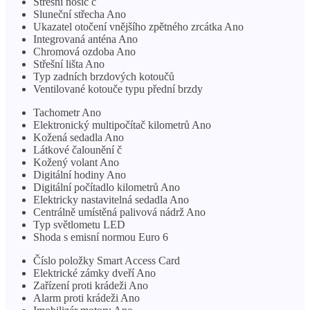
Střešní nosič č
Sluneční střecha Ano
Ukazatel otočení vnějšího zpětného zrcátka Ano
Integrovaná anténa Ano
Chromová ozdoba Ano
Střešní lišta Ano
Typ zadních brzdových kotoučů
Ventilované kotouče typu přední brzdy
Tachometr Ano
Elektronický multipočítač kilometrů Ano
Kožená sedadla Ano
Látkové čalounění č
Kožený volant Ano
Digitální hodiny Ano
Digitální počítadlo kilometrů Ano
Elektricky nastavitelná sedadla Ano
Centrálně umístěná palivová nádrž Ano
Typ světlometu LED
Shoda s emisní normou Euro 6
Číslo položky Smart Access Card
Elektrické zámky dveří Ano
Zařízení proti krádeži Ano
Alarm proti krádeži Ano