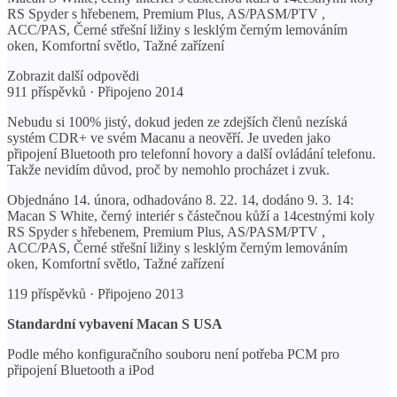
RS Spyder s hřebenem, Premium Plus, AS/PASM/PTV ,
ACC/PAS, Černé střešní ližiny s lesklým černým lemováním
oken, Komfortní světlo, Tažné zařízení
Zobrazit další odpovědi
911 příspěvků · Připojeno 2014
Nebudu si 100% jistý, dokud jeden ze zdejších členů nezíská
systém CDR+ ve svém Macanu a neověří. Je uveden jako
připojení Bluetooth pro telefonní hovory a další ovládání telefonu.
Takže nevidím důvod, proč by nemohlo procházet i zvuk.
Objednáno 14. února, odhadováno 8. 22. 14, dodáno 9. 3. 14:
Macan S White, černý interiér s částečnou kůží a 14cestnými koly
RS Spyder s hřebenem, Premium Plus, AS/PASM/PTV ,
ACC/PAS, Černé střešní ližiny s lesklým černým lemováním
oken, Komfortní světlo, Tažné zařízení
119 příspěvků · Připojeno 2013
Standardní vybavení Macan S USA
Podle mého konfiguračního souboru není potřeba PCM pro
připojení Bluetooth a iPod