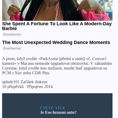
A proto, když zvolíte «ParkAssist (přední a zadní) vč. Couvací
kamera» v Macanu nemusíte upgradovat obrazovku. V základním
Cayenne, když zvolíte tuto možnost, musíte buď upgradovat na
PCM s Nav nebo CDR Plus.
ajdude101 Začátek diskuze
16 příspěvků · Připojeno 2014
ČTĚTE VÍCE
Je Eos luxusní auto?