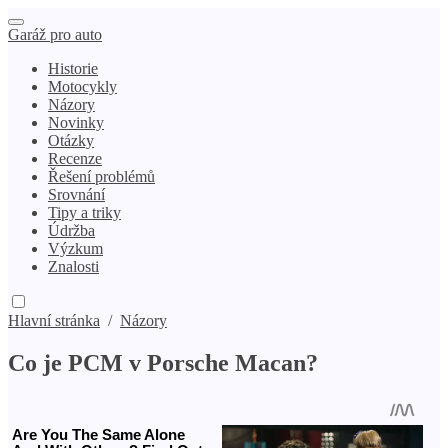
Garáž pro auto
Historie
Motocykly
Názory
Novinky
Otázky
Recenze
Řešení problémů
Srovnání
Tipy a triky
Údržba
Výzkum
Znalosti
Hlavní stránka
/
Názory
Co je PCM v Porsche Macan?