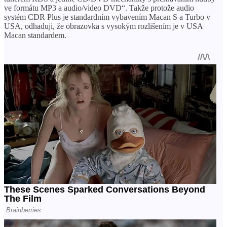
ve formátu MP3 a audio/video DVD“. Takže protože audio
systém CDR Plus je standardním vybavením Macan S a Turbo v
USA, odhaduji, že obrazovka s vysokým rozlišením je v USA
Macan standardem.