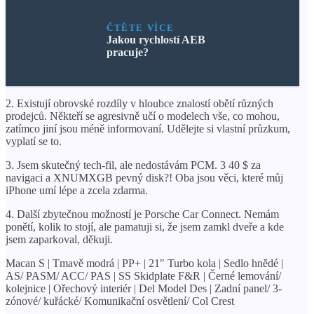
ČTĚTE VÍCE
Jakou rychlostí AEB
pracuje?
2. Existují obrovské rozdíly v hloubce znalostí obětí různých
prodejců. Někteří se agresivně učí o modelech vše, co mohou,
zatímco jiní jsou méně informovaní. Udělejte si vlastní průzkum,
vyplatí se to.
3. Jsem skutečný tech-fil, ale nedostávám PCM. 3 40 $ za
navigaci a XNUMXGB pevný disk?! Oba jsou věci, které můj
iPhone umí lépe a zcela zdarma.
4. Další zbytečnou možností je Porsche Car Connect. Nemám
ponětí, kolik to stojí, ale pamatuji si, že jsem zamkl dveře a kde
jsem zaparkoval, děkuji.
Macan S | Tmavě modrá | PP+ | 21″ Turbo kola | Sedlo hnědé |
AS/ PASM/ ACC/ PAS | SS Skidplate F&R | Černé lemování/
kolejnice | Ořechový interiér | Del Model Des | Zadní panel/ 3-
zónové/ kuřácké/ Komunikační osvětlení/ Col Crest