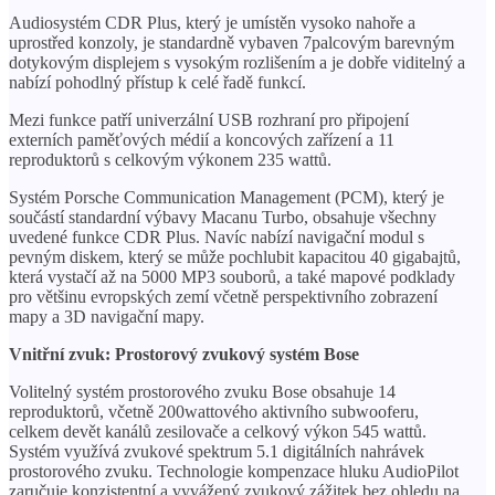
Audiosystém CDR Plus, který je umístěn vysoko nahoře a
uprostřed konzoly, je standardně vybaven 7palcovým barevným
dotykovým displejem s vysokým rozlišením a je dobře viditelný a
nabízí pohodlný přístup k celé řadě funkcí.
Mezi funkce patří univerzální USB rozhraní pro připojení
externích paměťových médií a koncových zařízení a 11
reproduktorů s celkovým výkonem 235 wattů.
Systém Porsche Communication Management (PCM), který je
součástí standardní výbavy Macanu Turbo, obsahuje všechny
uvedené funkce CDR Plus. Navíc nabízí navigační modul s
pevným diskem, který se může pochlubit kapacitou 40 gigabajtů,
která vystačí až na 5000 MP3 souborů, a také mapové podklady
pro většinu evropských zemí včetně perspektivního zobrazení
mapy a 3D navigační mapy.
Vnitřní zvuk: Prostorový zvukový systém Bose
Volitelný systém prostorového zvuku Bose obsahuje 14
reproduktorů, včetně 200wattového aktivního subwooferu,
celkem devět kanálů zesilovače a celkový výkon 545 wattů.
Systém využívá zvukové spektrum 5.1 digitálních nahrávek
prostorového zvuku. Technologie kompenzace hluku AudioPilot
zaručuje konzistentní a vyvážený zvukový zážitek bez ohledu na