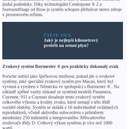
jízdní podmínky. Díky technologiím Centerpoint ® 2 a
SurroundStage od Bose je systém schopen přehrávat stereo zdroje
v prostorovém režimu.
ČTĚTE VÍCE
Jaký je nejlepší kilometrový
proběh na zemní plyn?
Zvukový systém Burmester ® pro prakticky dokonalý zvuk
Porsche nabízí jako špičkovou možnost, pokud jde o zvukové
systémy, také speciální zvukový systém pro Macan, který byl
vyvinut a vyroben v Německu ve spolupráci s Burmester ® . Na
základě zpětné vazby získané ze systémů modelů Panamera,
Cayenne, 911 a Cayman dosahuje tento zvukový systém
celkového výkonu a kvality zvuku, které nemají v této třídě
vozidel obdoby. Systém se skládá z 16 individuálně ovládaných
reproduktorů, včetně aktivního subwooferu s průměrem
membrány 250 milimetrů a integrovaného 300wattového
zesilovače třídy D. Celkový výkon systému je více než 1000
wattů.