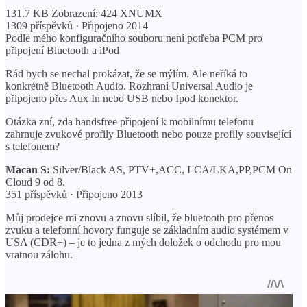
131.7 KB Zobrazení: 424 XNUMX
1309 příspěvků · Připojeno 2014
Podle mého konfiguračního souboru není potřeba PCM pro
připojení Bluetooth a iPod
Rád bych se nechal prokázat, že se mýlím. Ale neříká to
konkrétně Bluetooth Audio. Rozhraní Universal Audio je
připojeno přes Aux In nebo USB nebo Ipod konektor.
Otázka zní, zda handsfree připojení k mobilnímu telefonu
zahrnuje zvukové profily Bluetooth nebo pouze profily související
s telefonem?
Macan S:
Silver/Black AS, PTV+,ACC, LCA/LKA,PP,PCM On
Cloud 9 od 8.
351 příspěvků · Připojeno 2013
Můj prodejce mi znovu a znovu slíbil, že bluetooth pro přenos
zvuku a telefonní hovory funguje se základním audio systémem v
USA (CDR+) – je to jedna z mých doložek o odchodu pro mou
vratnou zálohu.