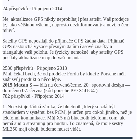
24 příspěvků · Připojeno 2014
Ne, aktualizace GPS nikdy neprobíhají přes satelit. Váš prodejce
je, jako většinou všichni, naprosto dezinformovaný a neví, o čem
mluví.
Satelity GPS neposílají do přijímače GPS žádná data. Přijímač
GPS naslouchá vysoce přesným datům časové značky a
trianguluje vaši polohu. Je fyzicky nemožné, aby satelity GPS
posílaly aktualizace map do vašeho auta.
2530 příspěvků · Připojeno 2013
Páni, čekal bych, že od prodejce Fordu by kluci z Porsche měli
znát svůj produkt o něco lépe.
2015 Macan S
— bílá na červené/černé, 20″ sportovní design —
doručeno 07. června (kód porsche PF7X5UG4 )
782 příspěvků · Připojeno 2014
1. Neexistuje žádná záruka, že bluetooth, který se zdá být
standardem v systému bez PCM, je určen pro cokoli jiného, ​​než je
telefonní komunikace. Můj X5 má bluetooth telefonní com, ale
nemá audio streaming pro hudbu. To znamená, že moje sestry
ML350 mají obojí. budeme muset vidět.