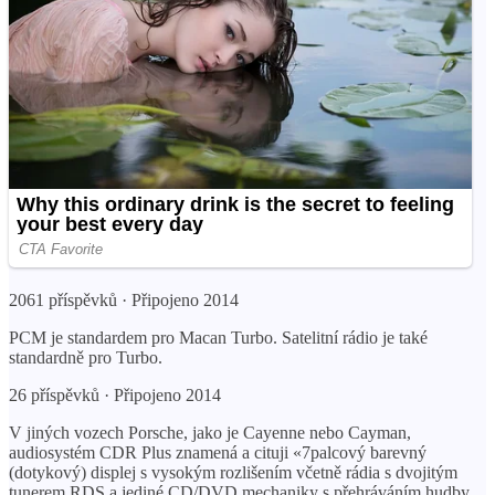
2061 příspěvků · Připojeno 2014
PCM je standardem pro Macan Turbo. Satelitní rádio je také
standardně pro Turbo.
26 příspěvků · Připojeno 2014
V jiných vozech Porsche, jako je Cayenne nebo Cayman,
audiosystém CDR Plus znamená a cituji «7palcový barevný
(dotykový) displej s vysokým rozlišením včetně rádia s dvojitým
tunerem RDS a jediné CD/DVD mechaniky s přehráváním hudby