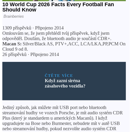
1309 příspěvků · Připojeno 2014
Omlouvám se, že jsem přehlédl tvůj příspěvek, když jsem
odpověděl. Doufám, že bluetooth audio je součástí CDR+.
Macan S:
Silver/Black AS, PTV+,ACC, LCA/LKA,PP,PCM On
Cloud 9 od 8.
26 příspěvků · Připojeno 2014
ČTĚTE VÍCE
Když zazní siréna
zásahového vozidla?
Jediný způsob, jak můžete mít USB port nebo bluetooth
streamování hudby ve vozech Porsche, je mít audio systém CDR
Plus (který je standardem u amerických Macanů). I když
upgradujete na Bose nebo Burmester, nebudete mít v autě USB
nebo streamování hudby, pokud nezvolíte audio systém CDR