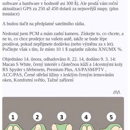
software a hardware v hodnotě asi 300 $). Ale prodá vám roční
aktualizaci GPS za 250 až 450 dolarů za nejnovější mapy. (plus
instalace)
A budou tlačit na předplatné satelitního rádia.
Nedostal jsem PCM a mám zadní kameru. Získejte to, co chcete, a
ne to, co chce prodejce na vašem autě, takže se bude lépe
prodávat, pokud nepřijmete dodávku (nebo výměnu za x let).
Počítejte však s tím, že místo 10 1 $ zaplatíte zálohu XNUMX %.
Objednáno 14. února, odhadováno 8. 22. 14, dodáno 9. 3. 14:
Macan S White, černý interiér s částečnou kůží a 14cestnými koly
RS Spyder s hřebenem, Premium Plus, AS/PASM/PTV ,
ACC/PAS, Černé střešní ližiny s lesklým černým lemováním
oken, Komfortní světlo, Tažné zařízení