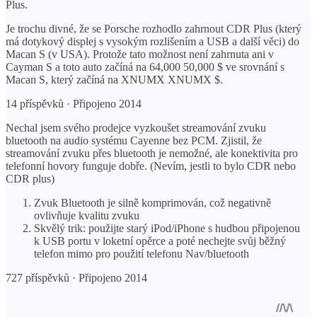
Plus.
Je trochu divné, že se Porsche rozhodlo zahrnout CDR Plus (který
má dotykový displej s vysokým rozlišením a USB a další věci) do
Macan S (v USA). Protože tato možnost není zahrnuta ani v
Cayman S a toto auto začíná na 64,000 50,000 $ ve srovnání s
Macan S, který začíná na XNUMX XNUMX $.
14 příspěvků · Připojeno 2014
Nechal jsem svého prodejce vyzkoušet streamování zvuku
bluetooth na audio systému Cayenne bez PCM. Zjistil, že
streamování zvuku přes bluetooth je nemožné, ale konektivita pro
telefonní hovory funguje dobře. (Nevím, jestli to bylo CDR nebo
CDR plus)
Zvuk Bluetooth je silně komprimován, což negativně
ovlivňuje kvalitu zvuku
Skvělý trik: použijte starý iPod/iPhone s hudbou připojenou
k USB portu v loketní opěrce a poté nechejte svůj běžný
telefon mimo pro použití telefonu Nav/bluetooth
727 příspěvků · Připojeno 2014