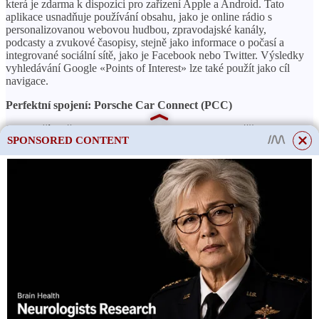
která je zdarma k dispozici pro zařízení Apple a Android. Tato
aplikace usnadňuje používání obsahu, jako je online rádio s
personalizovanou webovou hudbou, zpravodajské kanály,
podcasty a zvukové časopisy, stejně jako informace o počasí a
integrované sociální sítě, jako je Facebook nebo Twitter. Výsledky
vyhledávání Google «Points of Interest» lze také použít jako cíl
navigace.
Perfektní spojení: Porsche Car Connect (PCC)
Jako další možnost Porsche Car Connect (PCC) umožňuje
SPONSORED CONTENT
vzdálený přístup k informacím a ovládání jednotlivých funkcí
vozidla pomocí chytrého telefonu. Odpovídající aplikace jsou k
dispozici pro zařízení Apple i Android. Kromě jiných funkcí lze
PCC použít k vyvolání údajů o vozidle a zobrazení polohy
vozidla a také k zamknutí vozidla aktivací systému centrálního
zamykání.
V případě krádeže lze vozidlo lokalizovat pomocí systému
Porsche Vehicle Tracking System (PVTS). K používání Porsche
Car Connect je nutná samostatná smlouva s poskytovatelem
služeb doporučeným příslušným partnerem Porsche. Porsche Car
Connect lze doplnit o systém Porsche Vehicle Tracking System
Plus (PVTS Plus). Tento systém poskytuje dodatečná
bezpečnostní opatření pro PVTS, jako je pokovená montáž,